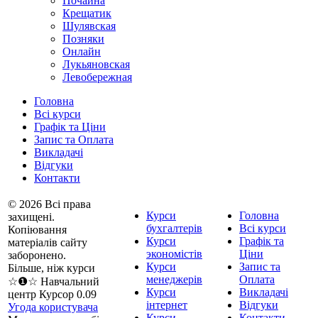
Почайна
Крещатик
Шулявская
Позняки
Онлайн
Лукьяновская
Левобережная
Головна
Всі курси
Графік та Ціни
Запис та Оплата
Викладачі
Відгуки
Контакти
© 2026 Всі права
Курси
Головна
захищені.
бухгалтерів
Всі курси
Копіювання
Курси
Графік та
матеріалів сайту
экономістів
Ціни
заборонено.
Курси
Запис та
Більше, ніж курси
менеджерів
Оплата
☆❶☆ Навчальний
Курси
Викладачі
центр Курсор 0.09
інтернет
Відгуки
Угода користувача
Курси
Контакти