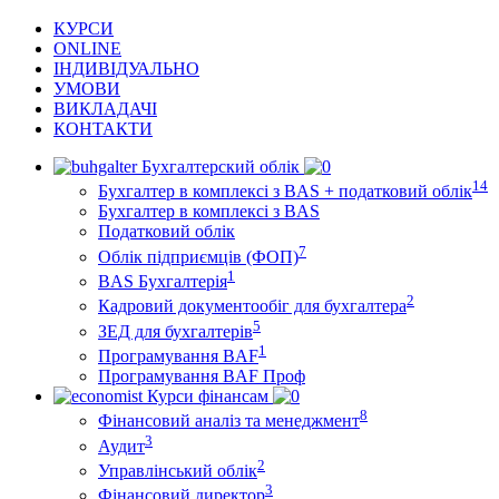
КУРСИ
ONLINE
ІНДИВІДУАЛЬНО
УМОВИ
ВИКЛАДАЧІ
КОНТАКТИ
Бухгалтерский облік
14
Бухгалтер в комплексі з BAS + податковий облік
Бухгалтер в комплексі з BAS
Податковий облік
7
Облік підприємців (ФОП)
1
BAS Бухгалтерія
2
Кадровий документообіг для бухгалтера
5
ЗЕД для бухгалтерів
1
Програмування BAF
Програмування BAF Проф
Курси фінансам
8
Фінансовий аналіз та менеджмент
3
Аудит
2
Управлінський облік
3
Фінансовий директор