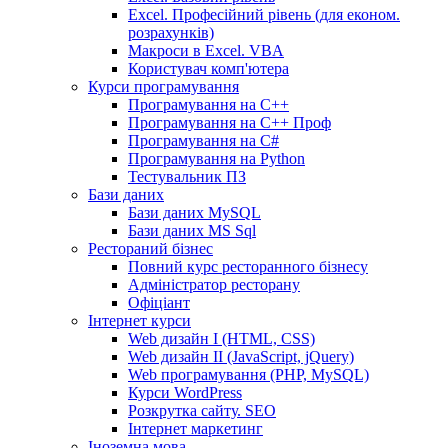
Excel. Професійний рівень (для економ.
розрахунків)
Макроси в Excel. VBA
Користувач комп'ютера
Курси програмування
Програмування на С++
Програмування на С++ Проф
Програмування на C#
Програмування на Python
Тестувальник ПЗ
Бази даних
Бази даних MySQL
Бази даних MS Sql
Рестораний бізнес
Повний курс ресторанного бізнесу
Адміністратор ресторану
Офіціант
Інтернет курси
Web дизайн I (HTML, CSS)
Web дизайн II (JavaScript, jQuery)
Web програмування (PHP, MySQL)
Курси WordPress
Розкрутка сайту. SEO
Інтернет маркетинг
Іноземна мова