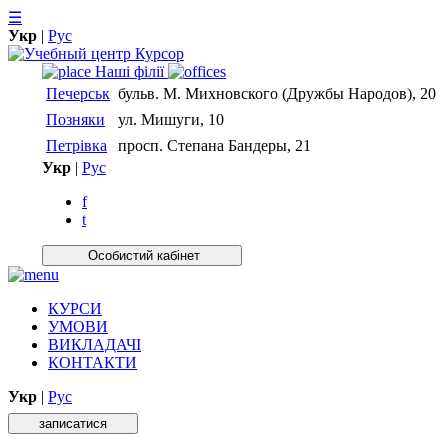
☰
Укр
|
Рус
Нашi фiлiї
Печерськ
бульв. М. Михновского (Дружбы Народов), 20
Позняки
ул. Мишуги, 10
Петрівка
просп. Степана Бандеры, 21
Укр
|
Рус
f
t
Особистий кабiнет
КУРСИ
УМОВИ
ВИКЛАДАЧІ
КОНТАКТИ
Укр
|
Рус
записатися