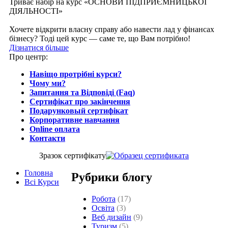
Триває набір на курс «ОСНОВИ ПІДПРИЄМНИЦЬКОЇ
ДІЯЛЬНОСТІ»
Хочете відкрити власну справу або навести лад у фінансах
бізнесу? Тоді цей курс — саме те, що Вам потрібно!
Дізнатися більше
Про центр:
Навіщо протрібні курси?
Чому ми?
Запитання та Відповіді (Faq)
Сертифікат про закінчення
Подарунковый сертифікат
Корпоративне навчання
Online оплата
Контакти
Зразок сертифiкату
Головна
Рубрики блогу
Всі Курси
Робота
(17)
Освіта
(3)
Веб дизайн
(9)
Туризм
(5)