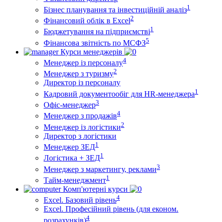
1
Бізнес планування та інвестиційній аналіз
2
Фінансовий облiк в Excel
1
Бюджетування на підприємстві
5
Фінансова звітність по МСФЗ
Курси менеджерів
4
Менеджер із персоналу
2
Менеджер з туризму
Директор iз персоналу
1
Кадровий документообіг для HR-менеджера
3
Офіс-менеджер
4
Менеджер з продажів
2
Менеджер із логістики
Директор з логістики
1
Менеджер ЗEД
1
Логістика + ЗЕД
3
Менеджер з маркетингу, реклами
1
Тайм-менеджмент
Комп'ютерні курси
4
Excel. Базовий рівень
Excel. Професійний рівень (для економ.
4
розрахунків)