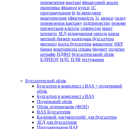
перевезення
вантажі
фінансовий аналіз
економіка
фінанси
курси
1С
програмування
hr
hr-менеджер
кошторисник
ефективність
1с
запаси
склад
перевезення вантажу
підприємство
резюме
презентація
клієнти
співбесіди
іврит
інтерв'ю
ЗЕД
відрядження
оренда
криза
митний брокер
календарь бухгалтера
митниці
роота бухгалтера
маркетинг
НБУ
банки
кошторисна справа
бюджет
податки
штрафи
ПДФО
бухгалтерський облік
ЕДРПОУ
НДС
ПДВ
тестування
Бухгалтерский облік
Бухгалтер в комплексі з BAS + податковий
облік
Бухгалтер в комплексі з BAS
Податковий облік
Облік підприємців (ФОП)
BAS Бухгалтерія
Кадровий документообіг для бухгалтера
ЗЕД для бухгалтерів
Програмування BAF