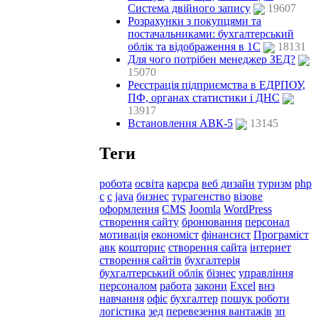
Система двійного запису
19607
Розрахунки з покупцями та
постачальниками: бухгалтерський
облік та відображення в 1С
18131
Для чого потрібен менеджер ЗЕД?
15070
Реєстрація підприємства в ЕДРПОУ,
ПФ, органах статистики і ДНС
13917
Встановлення АВК-5
13145
Теги
робота
освіта
карєра
веб дизайн
туризм
php
c
с
java
бизнес
турагенство
візове
оформлення
CMS
Joomla
WordPress
створення сайту
бронювання
персонал
мотивація
економіст
фінансист
Програміст
авк
кошторис
створення сайта
інтернет
створення сайтів
бухгалтерія
бухгалтерський облік
бізнес
управління
персоналом
работа
закони
Excel
внз
навчання
офіс
бухгалтер
пошук роботи
логістика
зед
перевезення вантажів
зп