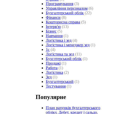
Програмування
(3)
Управління персоналом
(6)
Бухгалтерський облік
(22)
Фінанси
(8)
Кошторисна справа
(5)
Інтерв'ю
(13)
Бізнес
(5)
Навчання
(1)
Логістика і зед
(4)
Логістика і менеджер зед
(1)
1с
(4)
Логістика та зед
(11)
Бухглтерський облік
(1)
Продажі
(1)
Работа
(1)
Логістика
(2)
Зед
(1)
Бухгалтерський
(1)
Тестування
(1)
Популярне
План рахунків бухгалтерського
обліку. Дебет, кредит і сальдо.