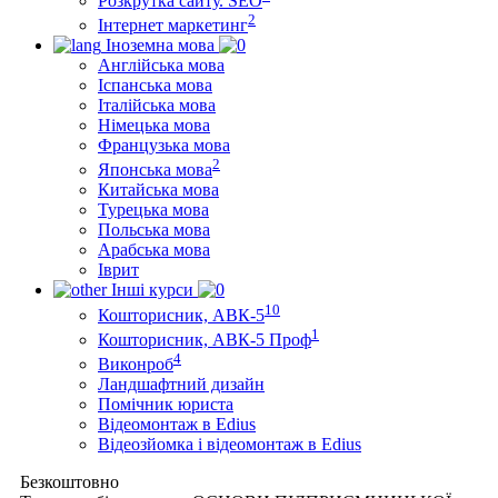
Розкрутка сайту. SEO
2
Інтернет маркетинг
Іноземна мова
Англійська мова
Іспанська мова
Італійська мова
Німецька мова
Французька мова
2
Японська мова
Китайська мова
Турецька мова
Польська мова
Арабська мова
Іврит
Інші курси
10
Кошторисник, АВК-5
1
Кошторисник, АВК-5 Проф
4
Виконроб
Ландшафтний дизайн
Помічник юриста
Відеомонтаж в Edius
Відеозйомка і відеомонтаж в Edius
Безкоштовно