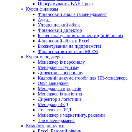
Програмування BAF Проф
Курси фінансам
Фінансовий аналіз та менеджмент
Аудит
Управлінський облік
Фінансовий директор
Бізнес планування та інвестиційній аналіз
Фінансовий облiк в Excel
Бюджетування на підприємстві
Фінансова звітність по МСФЗ
Курси менеджерів
Менеджер із персоналу
Менеджер з туризму
Директор iз персоналу
Кадровий документообіг для HR-менеджера
Офіс-менеджер
Менеджер з продажів
Менеджер із логістики
Директор з логістики
Менеджер ЗEД
Логістика + ЗЕД
Менеджер з маркетингу, реклами
Тайм-менеджмент
Комп'ютерні курси
Excel. Базовий рівень