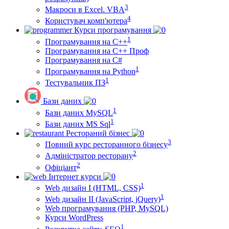
3
Макроси в Excel. VBA
4
Користувач комп'ютера
Курси програмування
1
Програмування на С++
Програмування на С++ Проф
Програмування на C#
1
Програмування на Python
1
Тестувальник ПЗ
Бази даних
1
Бази даних MySQL
1
Бази даних MS Sql
Рестораний бізнес
3
Повний курс ресторанного бізнесу
2
Адміністратор ресторану
2
Офіціант
Інтернет курси
1
Web дизайн I (HTML, CSS)
1
Web дизайн II (JavaScript, jQuery)
Web програмування (PHP, MySQL)
Курси WordPress
1