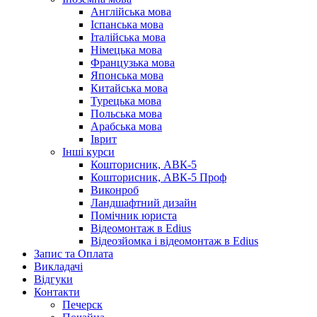
Англійська мова
Іспанська мова
Італійська мова
Німецька мова
Французька мова
Японська мова
Китайська мова
Турецька мова
Польська мова
Арабська мова
Іврит
Інші курси
Кошторисник, АВК-5
Кошторисник, АВК-5 Проф
Виконроб
Ландшафтний дизайн
Помічник юриста
Відеомонтаж в Edius
Відеозйомка і відеомонтаж в Edius
Запис та Оплата
Викладачі
Відгуки
Контакти
Печерск