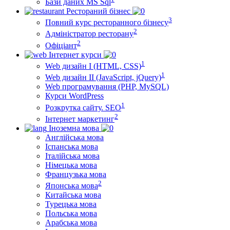
Бази даних MS Sql
Рестораний бізнес
3
Повний курс ресторанного бізнесу
2
Адміністратор ресторану
2
Офіціант
Інтернет курси
1
Web дизайн I (HTML, CSS)
1
Web дизайн II (JavaScript, jQuery)
Web програмування (PHP, MySQL)
Курси WordPress
1
Розкрутка сайту. SEO
2
Інтернет маркетинг
Іноземна мова
Англійська мова
Іспанська мова
Італійська мова
Німецька мова
Французька мова
2
Японська мова
Китайська мова
Турецька мова
Польська мова
Арабська мова