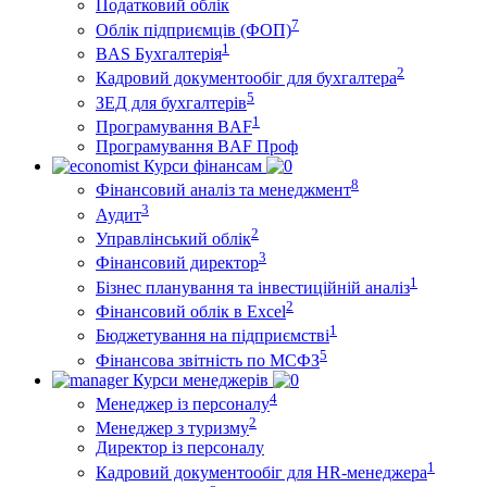
Податковий облік
7
Облік підприємців (ФОП)
1
BAS Бухгалтерія
2
Кадровий документообіг для бухгалтера
5
ЗЕД для бухгалтерів
1
Програмування BAF
Програмування BAF Проф
Курси фінансам
8
Фінансовий аналіз та менеджмент
3
Аудит
2
Управлінський облік
3
Фінансовий директор
1
Бізнес планування та інвестиційній аналіз
2
Фінансовий облiк в Excel
1
Бюджетування на підприємстві
5
Фінансова звітність по МСФЗ
Курси менеджерів
4
Менеджер із персоналу
2
Менеджер з туризму
Директор iз персоналу
1
Кадровий документообіг для HR-менеджера