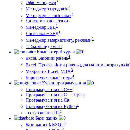
3
Офіс-менеджер
4
Менеджер з продажів
2
Менеджер із логістики
Директор з логістики
1
Менеджер ЗEД
1
Логістика + ЗЕД
3
Менеджер з маркетингу, реклами
1
Тайм-менеджмент
Комп'ютерні курси
4
Excel. Базовий рівень
Excel. Професійний рівень (для економ. розрахунків
3
Макроси в Excel. VBA
4
Користувач комп'ютера
Курси програмування
1
Програмування на С++
Програмування на С++ Проф
Програмування на C#
1
Програмування на Python
1
Тестувальник ПЗ
Бази даних
1
Бази даних MySQL
1