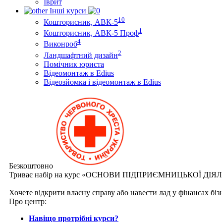
Іврит
Інші курси
10
Кошторисник, АВК-5
1
Кошторисник, АВК-5 Проф
4
Виконроб
2
Ландшафтний дизайн
Помічник юриста
Відеомонтаж в Edius
Відеозйомка і відеомонтаж в Edius
Безкоштовно
Триває набір на курс «ОСНОВИ ПІДПРИЄМНИЦЬКОЇ ДІЯ
Хочете відкрити власну справу або навести лад у фінансах бі
Про центр:
Навіщо протрібні курси?