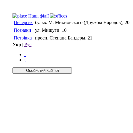
Нашi фiлiї
Печерськ
бульв. М. Михновского (Дружбы Народов), 20
Позняки
ул. Мишуги, 10
Петрівка
просп. Степана Бандеры, 21
Укр
|
Рус
f
t
Особистий кабiнет