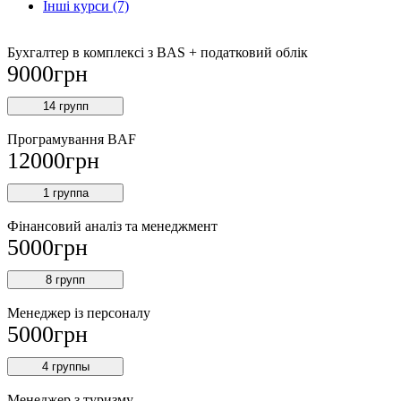
Інші курси (7)
Бухгалтер в комплексі з BAS + податковий облік
9000
грн
14 групп
Програмування BAF
12000
грн
1 группа
Фінансовий аналіз та менеджмент
5000
грн
8 групп
Менеджер із персоналу
5000
грн
4 группы
Менеджер з туризму