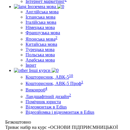
Інтернет маркетинг
Іноземна мова
Англійська мова
Іспанська мова
Італійська мова
Німецька мова
Французька мова
2
Японська мова
Китайська мова
Турецька мова
Польська мова
Арабська мова
Іврит
Інші курси
10
Кошторисник, АВК-5
1
Кошторисник, АВК-5 Проф
4
Виконроб
2
Ландшафтний дизайн
Помічник юриста
Відеомонтаж в Edius
Відеозйомка і відеомонтаж в Edius
Безкоштовно
Триває набір на курс «ОСНОВИ ПІДПРИЄМНИЦЬКОЇ