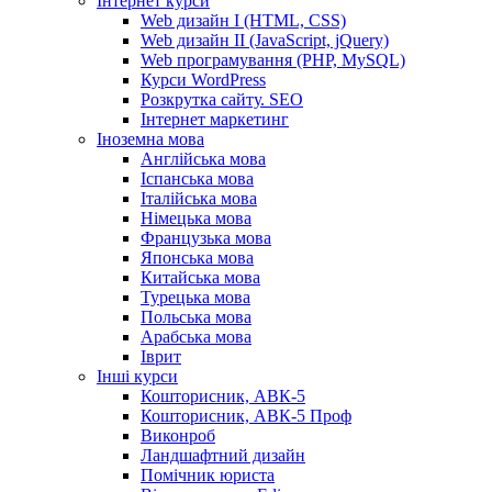
Інтернет курси
Web дизайн I (HTML, CSS)
Web дизайн II (JavaScript, jQuery)
Web програмування (PHP, MySQL)
Курси WordPress
Розкрутка сайту. SEO
Інтернет маркетинг
Іноземна мова
Англійська мова
Іспанська мова
Італійська мова
Німецька мова
Французька мова
Японська мова
Китайська мова
Турецька мова
Польська мова
Арабська мова
Іврит
Інші курси
Кошторисник, АВК-5
Кошторисник, АВК-5 Проф
Виконроб
Ландшафтний дизайн
Помічник юриста