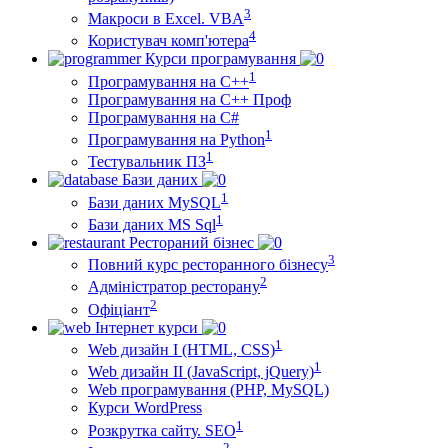
3
Макроси в Excel. VBA
4
Користувач комп'ютера
Курси програмування
1
Програмування на С++
Програмування на С++ Проф
Програмування на C#
1
Програмування на Python
1
Тестувальник ПЗ
Бази даних
1
Бази даних MySQL
1
Бази даних MS Sql
Рестораний бізнес
3
Повний курс ресторанного бізнесу
2
Адміністратор ресторану
2
Офіціант
Інтернет курси
1
Web дизайн I (HTML, CSS)
1
Web дизайн II (JavaScript, jQuery)
Web програмування (PHP, MySQL)
Курси WordPress
1
Розкрутка сайту. SEO
2