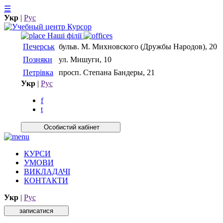
☰
Укр
|
Рус
Нашi фiлiї
Печерськ
бульв. М. Михновского (Дружбы Народов), 20
Позняки
ул. Мишуги, 10
Петрівка
просп. Степана Бандеры, 21
Укр
|
Рус
f
t
Особистий кабiнет
КУРСИ
УМОВИ
ВИКЛАДАЧІ
КОНТАКТИ
Укр
|
Рус
записатися