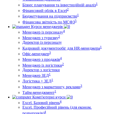
1
Бізнес планування та інвестиційній аналіз
2
Фінансовий облiк в Excel
1
Бюджетування на підприємстві
5
Фінансова звітність по МСФЗ
Курси менеджерів
4
Менеджер із персоналу
2
Менеджер з туризму
Директор iз персоналу
1
Кадровий документообіг для HR-менеджера
3
Офіс-менеджер
4
Менеджер з продажів
2
Менеджер із логістики
Директор з логістики
1
Менеджер ЗEД
1
Логістика + ЗЕД
3
Менеджер з маркетингу, реклами
1
Тайм-менеджмент
Комп'ютерні курси
4
Excel. Базовий рівень
Excel. Професійний рівень (для економ.
4
розрахунків)