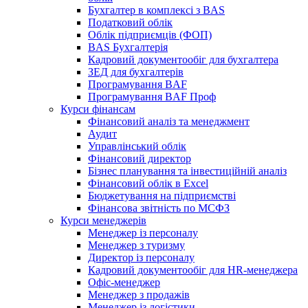
Бухгалтер в комплексі з BAS
Податковий облік
Облік підприємців (ФОП)
BAS Бухгалтерія
Кадровий документообіг для бухгалтера
ЗЕД для бухгалтерів
Програмування BAF
Програмування BAF Проф
Курси фінансам
Фінансовий аналіз та менеджмент
Аудит
Управлінський облік
Фінансовий директор
Бізнес планування та інвестиційній аналіз
Фінансовий облiк в Excel
Бюджетування на підприємстві
Фінансова звітність по МСФЗ
Курси менеджерів
Менеджер із персоналу
Менеджер з туризму
Директор iз персоналу
Кадровий документообіг для HR-менеджера
Офіс-менеджер
Менеджер з продажів
Менеджер із логістики