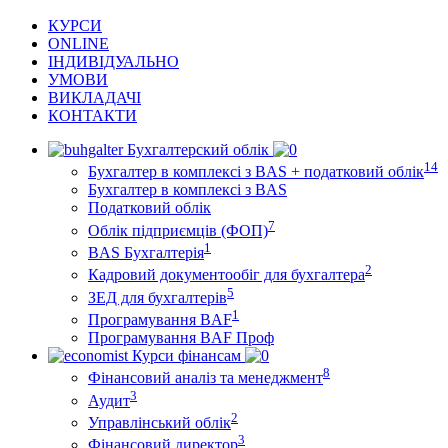
КУРСИ
ONLINE
ІНДИВІДУАЛЬНО
УМОВИ
ВИКЛАДАЧІ
КОНТАКТИ
Бухгалтерский облік
14
Бухгалтер в комплексі з BAS + податковий облік
Бухгалтер в комплексі з BAS
Податковий облік
7
Облік підприємців (ФОП)
1
BAS Бухгалтерія
2
Кадровий документообіг для бухгалтера
5
ЗЕД для бухгалтерів
1
Програмування BAF
Програмування BAF Проф
Курси фінансам
8
Фінансовий аналіз та менеджмент
3
Аудит
2
Управлінський облік
3
Фінансовий директор