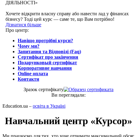
ДІЯЛЬНОСТІ»
Хочете відкрити власну справу або навести лад у фінансах
бізнесу? Тоді цей курс — саме те, що Вам потрібно!
Дізнатися більше
Про центр:
Навіщо протрібні курси?
Чому ми?
Запитання та Відповіді (Faq)
Сертифікат про закінчення
Подарунковый сертифікат
Корпоративне навчання
Online оплата
Контакти
Зразок сертифiкату
Ви переглядали:
Education.ua –
освіта в Україні
Навчальний центр «Курсор»
Ми працюємо для тих, хто хоче отримати максимальний обсяг