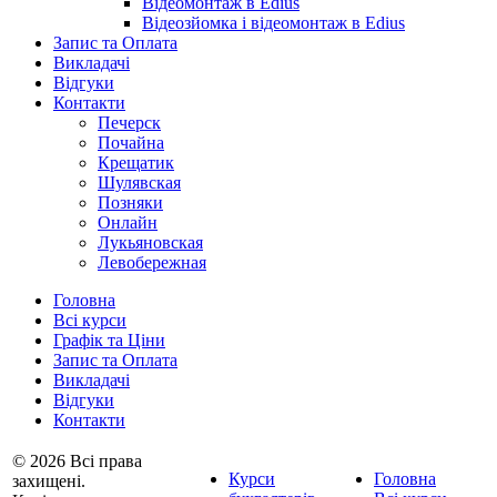
Відеомонтаж в Edius
Відеозйомка і відеомонтаж в Edius
Запис та Оплата
Викладачі
Відгуки
Контакти
Печерск
Почайна
Крещатик
Шулявская
Позняки
Онлайн
Лукьяновская
Левобережная
Головна
Всі курси
Графік та Ціни
Запис та Оплата
Викладачі
Відгуки
Контакти
© 2026 Всі права
Курси
Головна
захищені.