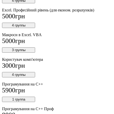
4 группы
Excel. Професійний рівень (для економ. розрахунків)
5000
грн
4 группы
Макроси в Excel. VBA
5000
грн
3 группы
Користувач комп'ютера
3000
грн
4 группы
Програмування на С++
5900
грн
1 группа
Програмування на С++ Проф