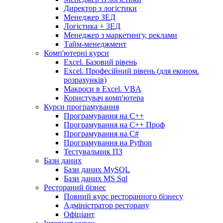
Директор з логістики
Менеджер ЗEД
Логістика + ЗЕД
Менеджер з маркетингу, реклами
Тайм-менеджмент
Комп'ютерні курси
Excel. Базовий рівень
Excel. Професійний рівень (для економ.
розрахунків)
Макроси в Excel. VBA
Користувач комп'ютера
Курси програмування
Програмування на С++
Програмування на С++ Проф
Програмування на C#
Програмування на Python
Тестувальник ПЗ
Бази даних
Бази даних MySQL
Бази даних MS Sql
Рестораний бізнес
Повний курс ресторанного бізнесу
Адміністратор ресторану
Офіціант