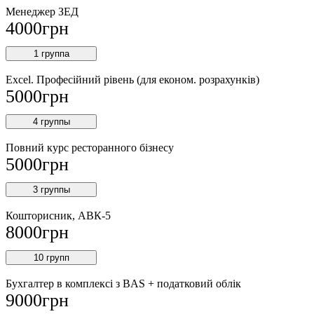
Менеджер ЗEД
4000
грн
1 группа
Excel. Професійний рівень (для економ. розрахунків)
5000
грн
4 группы
Повний курс ресторанного бізнесу
5000
грн
3 группы
Кошторисник, АВК-5
8000
грн
10 групп
Бухгалтер в комплексі з BAS + податковий облік
9000
грн