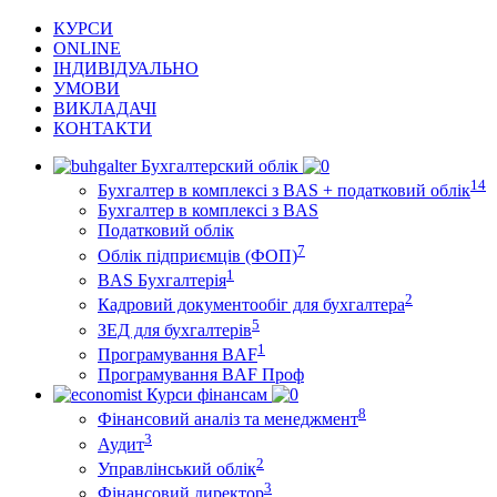
КУРСИ
ONLINE
ІНДИВІДУАЛЬНО
УМОВИ
ВИКЛАДАЧІ
КОНТАКТИ
Бухгалтерский облік
14
Бухгалтер в комплексі з BAS + податковий облік
Бухгалтер в комплексі з BAS
Податковий облік
7
Облік підприємців (ФОП)
1
BAS Бухгалтерія
2
Кадровий документообіг для бухгалтера
5
ЗЕД для бухгалтерів
1
Програмування BAF
Програмування BAF Проф
Курси фінансам
8
Фінансовий аналіз та менеджмент
3
Аудит
2
Управлінський облік
3
Фінансовий директор