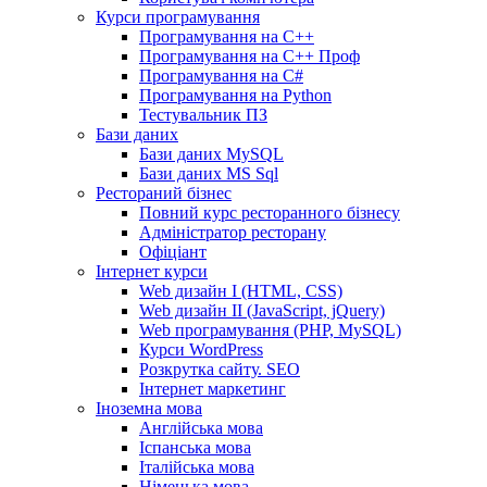
Курси програмування
Програмування на С++
Програмування на С++ Проф
Програмування на C#
Програмування на Python
Тестувальник ПЗ
Бази даних
Бази даних MySQL
Бази даних MS Sql
Рестораний бізнес
Повний курс ресторанного бізнесу
Адміністратор ресторану
Офіціант
Інтернет курси
Web дизайн I (HTML, CSS)
Web дизайн II (JavaScript, jQuery)
Web програмування (PHP, MySQL)
Курси WordPress
Розкрутка сайту. SEO
Інтернет маркетинг
Іноземна мова
Англійська мова
Іспанська мова
Італійська мова
Німецька мова