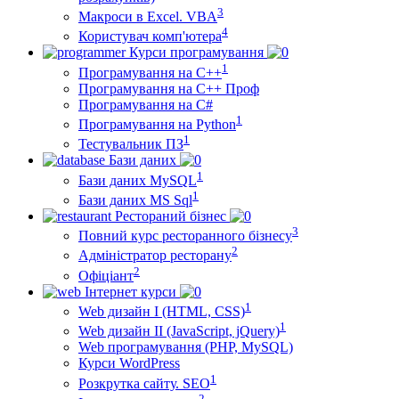
3
Макроси в Excel. VBA
4
Користувач комп'ютера
Курси програмування
1
Програмування на С++
Програмування на С++ Проф
Програмування на C#
1
Програмування на Python
1
Тестувальник ПЗ
Бази даних
1
Бази даних MySQL
1
Бази даних MS Sql
Рестораний бізнес
3
Повний курс ресторанного бізнесу
2
Адміністратор ресторану
2
Офіціант
Інтернет курси
1
Web дизайн I (HTML, CSS)
1
Web дизайн II (JavaScript, jQuery)
Web програмування (PHP, MySQL)
Курси WordPress
1
Розкрутка сайту. SEO
2