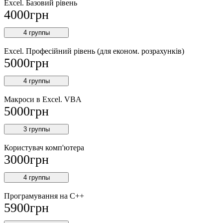
Excel. Базовий рівень
4000
грн
4 группы
Excel. Професійний рівень (для економ. розрахунків)
5000
грн
4 группы
Макроси в Excel. VBA
5000
грн
3 группы
Користувач комп'ютера
3000
грн
4 группы
Програмування на С++
5900
грн