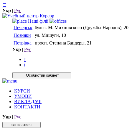
☰
Укр
|
Рус
Нашi фiлiї
Печерськ
бульв. М. Михновского (Дружбы Народов), 20
Позняки
ул. Мишуги, 10
Петрівка
просп. Степана Бандеры, 21
Укр
|
Рус
f
t
Особистий кабiнет
КУРСИ
УМОВИ
ВИКЛАДАЧІ
КОНТАКТИ
Укр
|
Рус
записатися