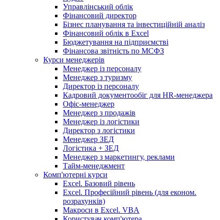
Управлінський облік
Фінансовий директор
Бізнес планування та інвестиційній аналіз
Фінансовий облiк в Excel
Бюджетування на підприємстві
Фінансова звітність по МСФЗ
Курси менеджерів
Менеджер із персоналу
Менеджер з туризму
Директор iз персоналу
Кадровий документообіг для HR-менеджера
Офіс-менеджер
Менеджер з продажів
Менеджер із логістики
Директор з логістики
Менеджер ЗEД
Логістика + ЗЕД
Менеджер з маркетингу, реклами
Тайм-менеджмент
Комп'ютерні курси
Excel. Базовий рівень
Excel. Професійний рівень (для економ.
розрахунків)
Макроси в Excel. VBA
Користувач комп'ютера