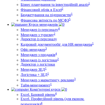
1
Бізнес планування та інвестиційній аналіз
2
Фінансовий облiк в Excel
1
Бюджетування на підприємстві
5
Фінансова звітність по МСФЗ
Курси менеджерів
4
Менеджер із персоналу
2
Менеджер з туризму
Директор iз персоналу
1
Кадровий документообіг для HR-менеджера
3
Офіс-менеджер
4
Менеджер з продажів
2
Менеджер із логістики
Директор з логістики
1
Менеджер ЗEД
1
Логістика + ЗЕД
3
Менеджер з маркетингу, реклами
1
Тайм-менеджмент
Комп'ютерні курси
4
Excel. Базовий рівень
Excel. Професійний рівень (для економ.
4
розрахунків)