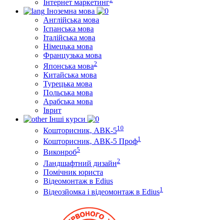
Інтернет маркетинг
Іноземна мова
Англійська мова
Іспанська мова
Італійська мова
Німецька мова
Французька мова
2
Японська мова
Китайська мова
Турецька мова
Польська мова
Арабська мова
Іврит
Інші курси
10
Кошторисник, АВК-5
1
Кошторисник, АВК-5 Проф
5
Виконроб
2
Ландшафтний дизайн
Помічник юриста
Відеомонтаж в Edius
1
Відеозйомка і відеомонтаж в Edius