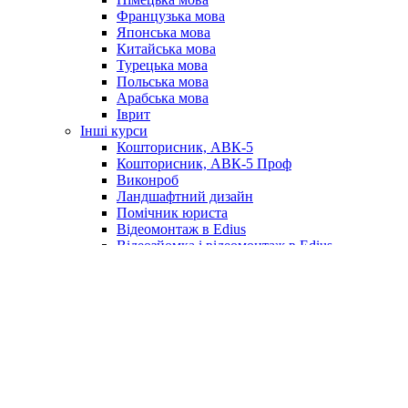
Французька мова
Японська мова
Китайська мова
Турецька мова
Польська мова
Арабська мова
Іврит
Інші курси
Кошторисник, АВК-5
Кошторисник, АВК-5 Проф
Виконроб
Ландшафтний дизайн
Помічник юриста
Відеомонтаж в Edius
Відеозйомка і відеомонтаж в Edius
Запис та Оплата
Викладачі
Відгуки
Контакти
Печерск
Почайна
Крещатик
Шулявская
Позняки