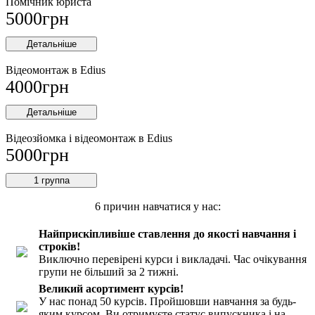
Помічник юриста
5000
грн
Детальніше
Відеомонтаж в Edius
4000
грн
Детальніше
Відеозйомка і відеомонтаж в Edius
5000
грн
1 группа
6 причин
навчатися у нас:
Найприскіпливіше ставлення до якості навчання і
строків!
Виключно перевірені курси і викладачі. Час очікування
групи не більший за 2 тижні.
Великий асортимент курсів!
У нас понад 50 курсів. Пройшовши навчання за будь-
яким курсом, Ви отримуєте статус випускника і на