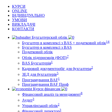
КУРСИ
ONLINE
ІНДИВІДУАЛЬНО
УМОВИ
ВИКЛАДАЧІ
КОНТАКТИ
Бухгалтерский облік
14
Бухгалтер в комплексі з BAS + податковий облік
Бухгалтер в комплексі з BAS
Податковий облік
7
Облік підприємців (ФОП)
1
BAS Бухгалтерія
2
Кадровий документообіг для бухгалтера
5
ЗЕД для бухгалтерів
1
Програмування BAF
Програмування BAF Проф
Курси фінансам
8
Фінансовий аналіз та менеджмент
3
Аудит
2
Управлінський облік
3
Фінансовий директор