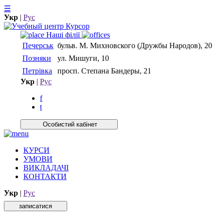
☰
Укр
|
Рус
Нашi фiлiї
Печерськ
бульв. М. Михновского (Дружбы Народов), 20
Позняки
ул. Мишуги, 10
Петрівка
просп. Степана Бандеры, 21
Укр
|
Рус
f
t
Особистий кабiнет
КУРСИ
УМОВИ
ВИКЛАДАЧІ
КОНТАКТИ
Укр
|
Рус
записатися