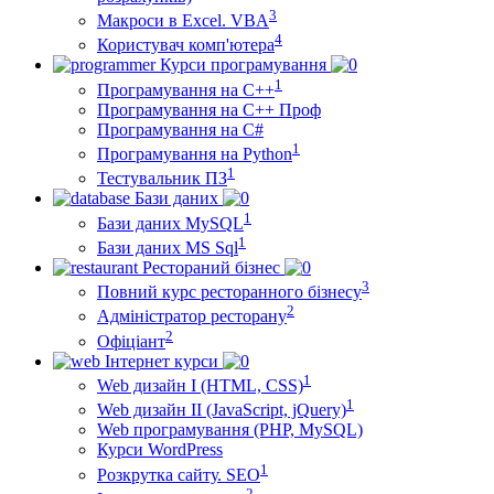
3
Макроси в Excel. VBA
4
Користувач комп'ютера
Курси програмування
1
Програмування на С++
Програмування на С++ Проф
Програмування на C#
1
Програмування на Python
1
Тестувальник ПЗ
Бази даних
1
Бази даних MySQL
1
Бази даних MS Sql
Рестораний бізнес
3
Повний курс ресторанного бізнесу
2
Адміністратор ресторану
2
Офіціант
Інтернет курси
1
Web дизайн I (HTML, CSS)
1
Web дизайн II (JavaScript, jQuery)
Web програмування (PHP, MySQL)
Курси WordPress
1
Розкрутка сайту. SEO
2