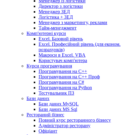
Менеджер із логістики
Директор з логістики
Менеджер ЗEД
Логістика + ЗЕД
Менеджер з маркетингу, реклами
Тайм-менеджмент
Комп'ютерні курси
Excel. Базовий рівень
Excel. Професійний рівень (для економ.
розрахунків)
Макроси в Excel. VBA
Користувач комп'ютера
Курси програмування
Програмування на С++
Програмування на С++ Проф
Програмування на C#
Програмування на Python
Тестувальник ПЗ
Бази даних
Бази даних MySQL
Бази даних MS Sql
Рестораний бізнес
Повний курс ресторанного бізнесу
Адміністратор ресторану
Офіціант