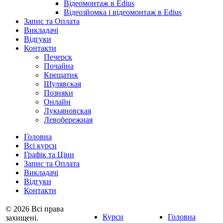
Відеомонтаж в Edius
Відеозйомка і відеомонтаж в Edius
Запис та Оплата
Викладачі
Відгуки
Контакти
Печерск
Почайна
Крещатик
Шулявская
Позняки
Онлайн
Лукьяновская
Левобережная
Головна
Всі курси
Графік та Ціни
Запис та Оплата
Викладачі
Відгуки
Контакти
© 2026 Всі права
Курси
Головна
захищені.