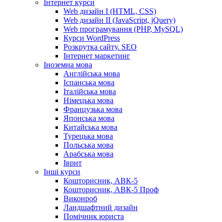
Інтернет курси
Web дизайн I (HTML, CSS)
Web дизайн II (JavaScript, jQuery)
Web програмування (PHP, MySQL)
Курси WordPress
Розкрутка сайту. SEO
Інтернет маркетинг
Іноземна мова
Англійська мова
Іспанська мова
Італійська мова
Німецька мова
Французька мова
Японська мова
Китайська мова
Турецька мова
Польська мова
Арабська мова
Іврит
Інші курси
Кошторисник, АВК-5
Кошторисник, АВК-5 Проф
Виконроб
Ландшафтний дизайн
Помічник юриста