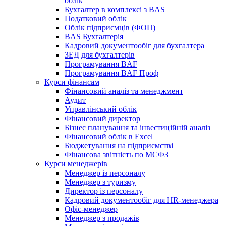
облік
Бухгалтер в комплексі з BAS
Податковий облік
Облік підприємців (ФОП)
BAS Бухгалтерія
Кадровий документообіг для бухгалтера
ЗЕД для бухгалтерів
Програмування BAF
Програмування BAF Проф
Курси фінансам
Фінансовий аналіз та менеджмент
Аудит
Управлінський облік
Фінансовий директор
Бізнес планування та інвестиційній аналіз
Фінансовий облiк в Excel
Бюджетування на підприємстві
Фінансова звітність по МСФЗ
Курси менеджерів
Менеджер із персоналу
Менеджер з туризму
Директор iз персоналу
Кадровий документообіг для HR-менеджера
Офіс-менеджер
Менеджер з продажів