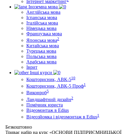
Інтернет маркетинг
Іноземна мова
Англійська мова
Іспанська мова
Італійська мова
Німецька мова
Французька мова
2
Японська мова
Китайська мова
Турецька мова
Польська мова
Арабська мова
Іврит
Інші курси
10
Кошторисник, АВК-5
1
Кошторисник, АВК-5 Проф
5
Виконроб
2
Ландшафтний дизайн
Помічник юриста
Відеомонтаж в Edius
1
Відеозйомка і відеомонтаж в Edius
Безкоштовно
Триває набір на курс «ОСНОВИ ПІДПРИЄМНИЦЬКОЇ