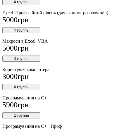
4 группы
Excel. Професійний рівень (для економ. розрахунків)
5000
грн
4 группы
Макроси в Excel. VBA
5000
грн
3 группы
Користувач комп'ютера
3000
грн
4 группы
Програмування на С++
5900
грн
1 группа
Програмування на С++ Проф