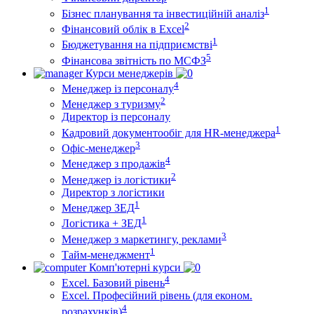
1
Бізнес планування та інвестиційній аналіз
2
Фінансовий облiк в Excel
1
Бюджетування на підприємстві
5
Фінансова звітність по МСФЗ
Курси менеджерів
4
Менеджер із персоналу
2
Менеджер з туризму
Директор iз персоналу
1
Кадровий документообіг для HR-менеджера
3
Офіс-менеджер
4
Менеджер з продажів
2
Менеджер із логістики
Директор з логістики
1
Менеджер ЗEД
1
Логістика + ЗЕД
3
Менеджер з маркетингу, реклами
1
Тайм-менеджмент
Комп'ютерні курси
4
Excel. Базовий рівень
Excel. Професійний рівень (для економ.
4
розрахунків)