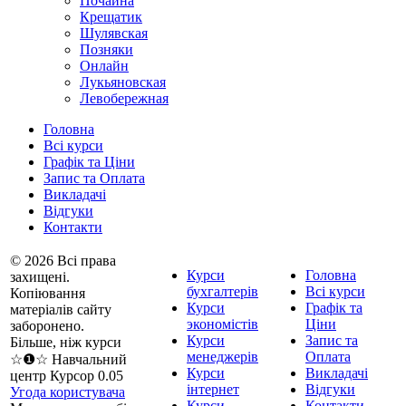
Почайна
Крещатик
Шулявская
Позняки
Онлайн
Лукьяновская
Левобережная
Головна
Всі курси
Графік та Ціни
Запис та Оплата
Викладачі
Відгуки
Контакти
© 2026 Всі права
Курси
Головна
захищені.
бухгалтерів
Всі курси
Копіювання
Курси
Графік та
матеріалів сайту
экономістів
Ціни
заборонено.
Курси
Запис та
Більше, ніж курси
менеджерів
Оплата
☆❶☆ Навчальний
Курси
Викладачі
центр Курсор 0.05
інтернет
Відгуки
Угода користувача
Курси
Контакти