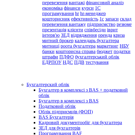
перевезення
вантажі
фінансовий аналіз
економіка
фінанси
курси
1С
програмування
hr
hr-менеджер
кошторисник
ефективність
1с
запаси
склад
перевезення вантажу
підприємство
резюме
презентація
клієнти
співбесіди
іврит
інтерв'ю
ЗЕД
відрядження
оренда
криза
митний брокер
календарь бухгалтера
митниці
роота бухгалтера
маркетинг
НБУ
банки
кошторисна справа
бюджет
податки
штрафи
ПДФО
бухгалтерський облік
ЕДРПОУ
НДС
ПДВ
тестування
Бухгалтерский облік
Бухгалтер в комплексі з BAS + податковий
облік
Бухгалтер в комплексі з BAS
Податковий облік
Облік підприємців (ФОП)
BAS Бухгалтерія
Кадровий документообіг для бухгалтера
ЗЕД для бухгалтерів
Програмування BAF