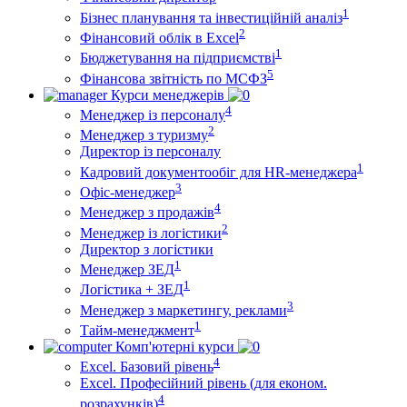
1
Бізнес планування та інвестиційній аналіз
2
Фінансовий облiк в Excel
1
Бюджетування на підприємстві
5
Фінансова звітність по МСФЗ
Курси менеджерів
4
Менеджер із персоналу
2
Менеджер з туризму
Директор iз персоналу
1
Кадровий документообіг для HR-менеджера
3
Офіс-менеджер
4
Менеджер з продажів
2
Менеджер із логістики
Директор з логістики
1
Менеджер ЗEД
1
Логістика + ЗЕД
3
Менеджер з маркетингу, реклами
1
Тайм-менеджмент
Комп'ютерні курси
4
Excel. Базовий рівень
Excel. Професійний рівень (для економ.
4
розрахунків)