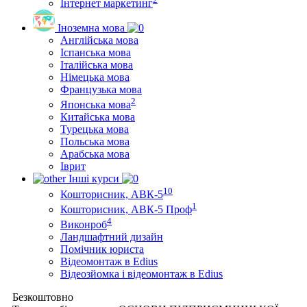
Інтернет маркетинг
Іноземна мова
Англійська мова
Іспанська мова
Італійська мова
Німецька мова
Французька мова
2
Японська мова
Китайська мова
Турецька мова
Польська мова
Арабська мова
Іврит
Інші курси
10
Кошторисник, АВК-5
1
Кошторисник, АВК-5 Проф
4
Виконроб
Ландшафтний дизайн
Помічник юриста
Відеомонтаж в Edius
Відеозйомка і відеомонтаж в Edius
Безкоштовно