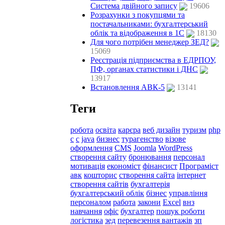
Система двійного запису
19606
Розрахунки з покупцями та
постачальниками: бухгалтерський
облік та відображення в 1С
18130
Для чого потрібен менеджер ЗЕД?
15069
Реєстрація підприємства в ЕДРПОУ,
ПФ, органах статистики і ДНС
13917
Встановлення АВК-5
13141
Теги
робота
освіта
карєра
веб дизайн
туризм
php
c
с
java
бизнес
турагенство
візове
оформлення
CMS
Joomla
WordPress
створення сайту
бронювання
персонал
мотивація
економіст
фінансист
Програміст
авк
кошторис
створення сайта
інтернет
створення сайтів
бухгалтерія
бухгалтерський облік
бізнес
управління
персоналом
работа
закони
Excel
внз
навчання
офіс
бухгалтер
пошук роботи
логістика
зед
перевезення вантажів
зп