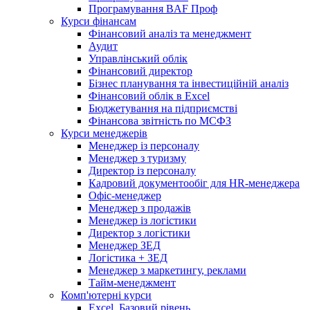
Програмування BAF Проф
Курси фінансам
Фінансовий аналіз та менеджмент
Аудит
Управлінський облік
Фінансовий директор
Бізнес планування та інвестиційній аналіз
Фінансовий облiк в Excel
Бюджетування на підприємстві
Фінансова звітність по МСФЗ
Курси менеджерів
Менеджер із персоналу
Менеджер з туризму
Директор iз персоналу
Кадровий документообіг для HR-менеджера
Офіс-менеджер
Менеджер з продажів
Менеджер із логістики
Директор з логістики
Менеджер ЗEД
Логістика + ЗЕД
Менеджер з маркетингу, реклами
Тайм-менеджмент
Комп'ютерні курси
Excel. Базовий рівень