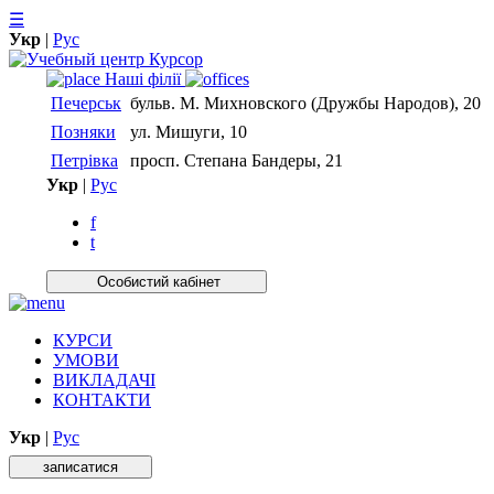
☰
Укр
|
Рус
Нашi фiлiї
Печерськ
бульв. М. Михновского (Дружбы Народов), 20
Позняки
ул. Мишуги, 10
Петрівка
просп. Степана Бандеры, 21
Укр
|
Рус
f
t
Особистий кабiнет
КУРСИ
УМОВИ
ВИКЛАДАЧІ
КОНТАКТИ
Укр
|
Рус
записатися