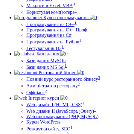
3
Макроси в Excel. VBA
4
Користувач комп'ютера
Курси програмування
1
Програмування на С++
Програмування на С++ Проф
Програмування на C#
1
Програмування на Python
1
Тестувальник ПЗ
Бази даних
1
Бази даних MySQL
1
Бази даних MS Sql
Рестораний бізнес
3
Повний курс ресторанного бізнесу
2
Адміністратор ресторану
2
Офіціант
Інтернет курси
1
Web дизайн I (HTML, CSS)
1
Web дизайн II (JavaScript, jQuery)
Web програмування (PHP, MySQL)
Курси WordPress
1
Розкрутка сайту. SEO
2