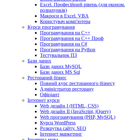
Excel. Професійний рівень (для економ.
розрахунків)
Макроси в Excel. VBA
Користувач комп'ютера
Курси програмування
Програмування на С++
Програмування на С++ Проф
Програмування на C#
Програмування на Python
Тестувальник ПЗ
Бази даних
Бази даних MySQL
Бази даних MS Sql
Рестораний бізнес
Повний курс ресторанного бізнесу
Адміністратор ресторану
Офіціант
Інтернет курси
Web дизайн I (HTML, CSS)
Web дизайн II (JavaScript, jQuery)
Web програмування (PHP, MySQL)
Курси WordPress
Розкрутка сайту. SEO
Інтернет маркетинг
Іноземна мова