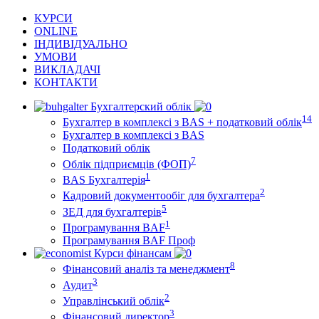
КУРСИ
ONLINE
ІНДИВІДУАЛЬНО
УМОВИ
ВИКЛАДАЧІ
КОНТАКТИ
Бухгалтерский облік
14
Бухгалтер в комплексі з BAS + податковий облік
Бухгалтер в комплексі з BAS
Податковий облік
7
Облік підприємців (ФОП)
1
BAS Бухгалтерія
2
Кадровий документообіг для бухгалтера
5
ЗЕД для бухгалтерів
1
Програмування BAF
Програмування BAF Проф
Курси фінансам
8
Фінансовий аналіз та менеджмент
3
Аудит
2
Управлінський облік
3
Фінансовий директор