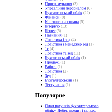
Програмування
(3)
Управління персоналом
(6)
Бухгалтерський облік
(22)
Фінанси
(8)
Кошторисна справа
(5)
Інтерв'ю
(13)
Бізнес
(5)
Навчання
(1)
Логістика і зед
(4)
Логістика і менеджер зед
(1)
1с
(4)
Логістика та зед
(11)
Бухглтерський облік
(1)
Продажі
(1)
Работа
(1)
Логістика
(2)
Зед
(1)
Бухгалтерський
(1)
Тестування
(1)
Популярне
План рахунків бухгалтерського
обліку. Дебет, кредит і сальдо.