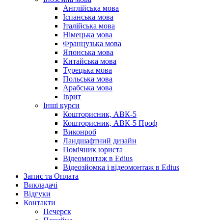
Англійська мова
Іспанська мова
Італійська мова
Німецька мова
Французька мова
Японська мова
Китайська мова
Турецька мова
Польська мова
Арабська мова
Іврит
Інші курси
Кошторисник, АВК-5
Кошторисник, АВК-5 Проф
Виконроб
Ландшафтний дизайн
Помічник юриста
Відеомонтаж в Edius
Відеозйомка і відеомонтаж в Edius
Запис та Оплата
Викладачі
Відгуки
Контакти
Печерск