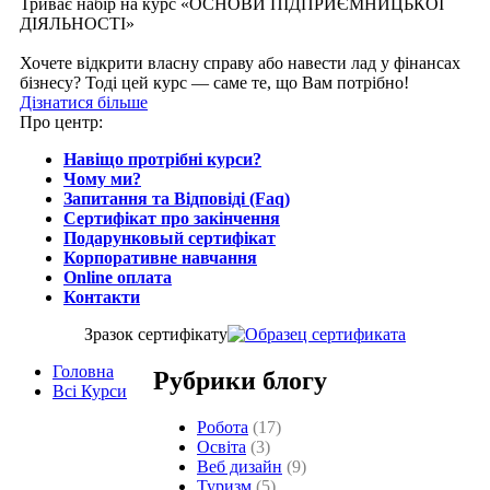
Триває набір на курс «ОСНОВИ ПІДПРИЄМНИЦЬКОЇ
ДІЯЛЬНОСТІ»
Хочете відкрити власну справу або навести лад у фінансах
бізнесу? Тоді цей курс — саме те, що Вам потрібно!
Дізнатися більше
Про центр:
Навіщо протрібні курси?
Чому ми?
Запитання та Відповіді (Faq)
Сертифікат про закінчення
Подарунковый сертифікат
Корпоративне навчання
Online оплата
Контакти
Зразок сертифiкату
Головна
Рубрики блогу
Всі Курси
Робота
(17)
Освіта
(3)
Веб дизайн
(9)
Туризм
(5)