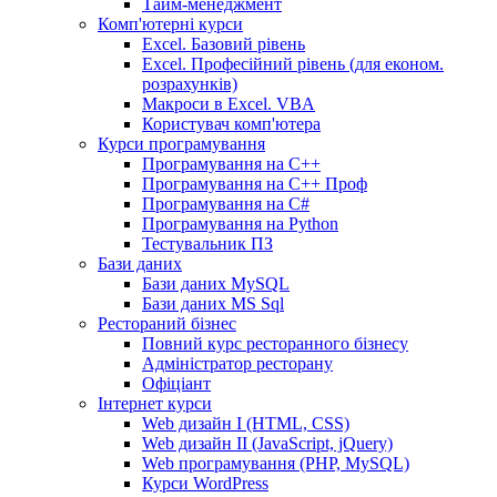
Тайм-менеджмент
Комп'ютерні курси
Excel. Базовий рівень
Excel. Професійний рівень (для економ.
розрахунків)
Макроси в Excel. VBA
Користувач комп'ютера
Курси програмування
Програмування на С++
Програмування на С++ Проф
Програмування на C#
Програмування на Python
Тестувальник ПЗ
Бази даних
Бази даних MySQL
Бази даних MS Sql
Рестораний бізнес
Повний курс ресторанного бізнесу
Адміністратор ресторану
Офіціант
Інтернет курси
Web дизайн I (HTML, CSS)
Web дизайн II (JavaScript, jQuery)
Web програмування (PHP, MySQL)
Курси WordPress