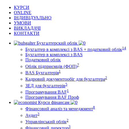
КУРСИ
ONLINE
ІНДИВІДУАЛЬНО
УМОВИ
ВИКЛАДАЧІ
КОНТАКТИ
Бухгалтерский облік
14
Бухгалтер в комплексі з BAS + податковий облік
Бухгалтер в комплексі з BAS
Податковий облік
7
Облік підприємців (ФОП)
1
BAS Бухгалтерія
2
Кадровий документообіг для бухгалтера
5
ЗЕД для бухгалтерів
1
Програмування BAF
Програмування BAF Проф
Курси фінансам
8
Фінансовий аналіз та менеджмент
3
Аудит
2
Управлінський облік
3
Фінансовий директор