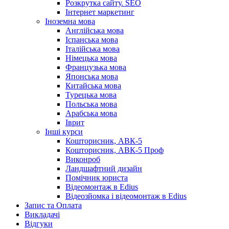
Розкрутка сайту. SEO
Інтернет маркетинг
Іноземна мова
Англійська мова
Іспанська мова
Італійська мова
Німецька мова
Французька мова
Японська мова
Китайська мова
Турецька мова
Польська мова
Арабська мова
Іврит
Інші курси
Кошторисник, АВК-5
Кошторисник, АВК-5 Проф
Виконроб
Ландшафтний дизайн
Помічник юриста
Відеомонтаж в Edius
Відеозйомка і відеомонтаж в Edius
Запис та Оплата
Викладачі
Відгуки