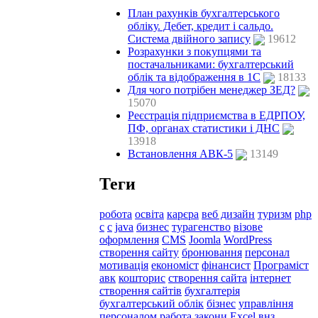
План рахунків бухгалтерського
обліку. Дебет, кредит і сальдо.
Система двійного запису
19612
Розрахунки з покупцями та
постачальниками: бухгалтерський
облік та відображення в 1С
18133
Для чого потрібен менеджер ЗЕД?
15070
Реєстрація підприємства в ЕДРПОУ,
ПФ, органах статистики і ДНС
13918
Встановлення АВК-5
13149
Теги
робота
освіта
карєра
веб дизайн
туризм
php
c
с
java
бизнес
турагенство
візове
оформлення
CMS
Joomla
WordPress
створення сайту
бронювання
персонал
мотивація
економіст
фінансист
Програміст
авк
кошторис
створення сайта
інтернет
створення сайтів
бухгалтерія
бухгалтерський облік
бізнес
управління
персоналом
работа
закони
Excel
внз