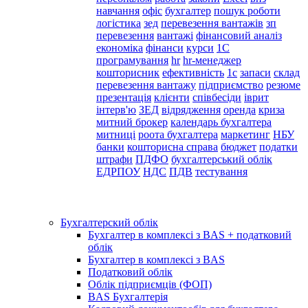
навчання
офіс
бухгалтер
пошук роботи
логістика
зед
перевезення вантажів
зп
перевезення
вантажі
фінансовий аналіз
економіка
фінанси
курси
1С
програмування
hr
hr-менеджер
кошторисник
ефективність
1с
запаси
склад
перевезення вантажу
підприємство
резюме
презентація
клієнти
співбесіди
іврит
інтерв'ю
ЗЕД
відрядження
оренда
криза
митний брокер
календарь бухгалтера
митниці
роота бухгалтера
маркетинг
НБУ
банки
кошторисна справа
бюджет
податки
штрафи
ПДФО
бухгалтерський облік
ЕДРПОУ
НДС
ПДВ
тестування
Бухгалтерский облік
Бухгалтер в комплексі з BAS + податковий
облік
Бухгалтер в комплексі з BAS
Податковий облік
Облік підприємців (ФОП)
BAS Бухгалтерія