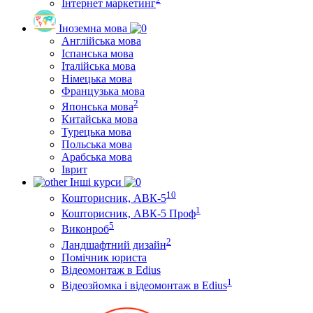
Інтернет маркетинг
Іноземна мова
Англійська мова
Іспанська мова
Італійська мова
Німецька мова
Французька мова
2
Японська мова
Китайська мова
Турецька мова
Польська мова
Арабська мова
Іврит
Інші курси
10
Кошторисник, АВК-5
1
Кошторисник, АВК-5 Проф
5
Виконроб
2
Ландшафтний дизайн
Помічник юриста
Відеомонтаж в Edius
1
Відеозйомка і відеомонтаж в Edius