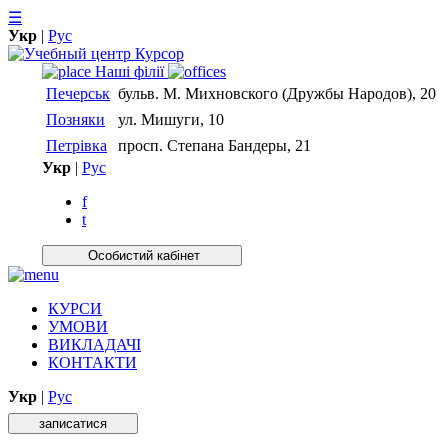
☰
Укр
|
Рус
Нашi фiлiї
Печерськ
бульв. М. Михновского (Дружбы Народов), 20
Позняки
ул. Мишуги, 10
Петрівка
просп. Степана Бандеры, 21
Укр
|
Рус
f
t
Особистий кабiнет
КУРСИ
УМОВИ
ВИКЛАДАЧІ
КОНТАКТИ
Укр
|
Рус
записатися