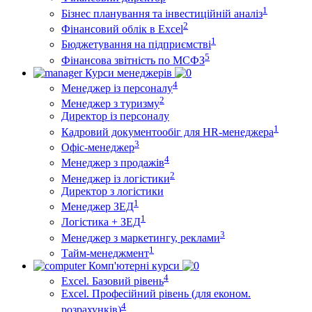
1
Бізнес планування та інвестиційній аналіз
2
Фінансовий облiк в Excel
1
Бюджетування на підприємстві
5
Фінансова звітність по МСФЗ
Курси менеджерів
4
Менеджер із персоналу
2
Менеджер з туризму
Директор iз персоналу
1
Кадровий документообіг для HR-менеджера
3
Офіс-менеджер
4
Менеджер з продажів
2
Менеджер із логістики
Директор з логістики
1
Менеджер ЗEД
1
Логістика + ЗЕД
3
Менеджер з маркетингу, реклами
1
Тайм-менеджмент
Комп'ютерні курси
4
Excel. Базовий рівень
Excel. Професійний рівень (для економ.
4
розрахунків)