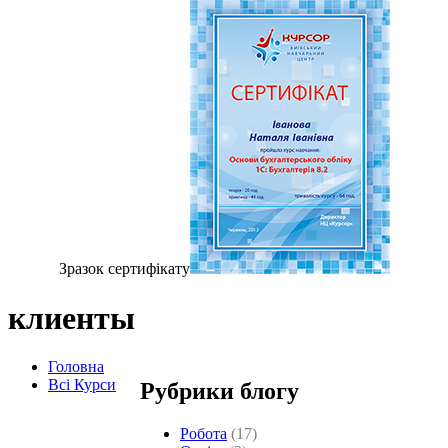
Зразок сертифiкату
клиенты
Головна
Всі Курси
Рубрики блогу
Робота
(17)