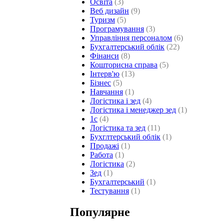
Освіта
(3)
Веб дизайн
(9)
Туризм
(5)
Програмування
(3)
Управління персоналом
(6)
Бухгалтерський облік
(22)
Фінанси
(8)
Кошторисна справа
(5)
Інтерв'ю
(13)
Бізнес
(5)
Навчання
(1)
Логістика і зед
(4)
Логістика і менеджер зед
(1)
1с
(4)
Логістика та зед
(11)
Бухглтерський облік
(1)
Продажі
(1)
Работа
(1)
Логістика
(2)
Зед
(1)
Бухгалтерський
(1)
Тестування
(1)
Популярне