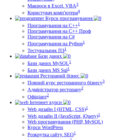
3
Макроси в Excel. VBA
4
Користувач комп'ютера
Курси програмування
1
Програмування на С++
Програмування на С++ Проф
Програмування на C#
1
Програмування на Python
1
Тестувальник ПЗ
Бази даних
1
Бази даних MySQL
1
Бази даних MS Sql
Рестораний бізнес
3
Повний курс ресторанного бізнесу
2
Адміністратор ресторану
2
Офіціант
Інтернет курси
1
Web дизайн I (HTML, CSS)
1
Web дизайн II (JavaScript, jQuery)
Web програмування (PHP, MySQL)
Курси WordPress
1
Розкрутка сайту. SEO
2