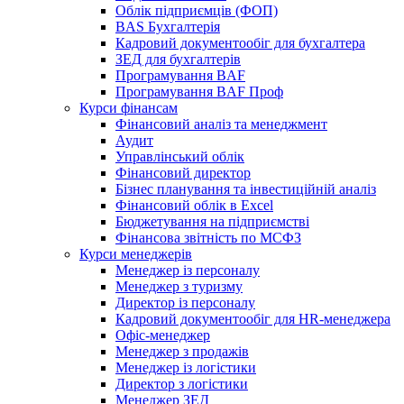
Облік підприємців (ФОП)
BAS Бухгалтерія
Кадровий документообіг для бухгалтера
ЗЕД для бухгалтерів
Програмування BAF
Програмування BAF Проф
Курси фінансам
Фінансовий аналіз та менеджмент
Аудит
Управлінський облік
Фінансовий директор
Бізнес планування та інвестиційній аналіз
Фінансовий облiк в Excel
Бюджетування на підприємстві
Фінансова звітність по МСФЗ
Курси менеджерів
Менеджер із персоналу
Менеджер з туризму
Директор iз персоналу
Кадровий документообіг для HR-менеджера
Офіс-менеджер
Менеджер з продажів
Менеджер із логістики
Директор з логістики
Менеджер ЗEД