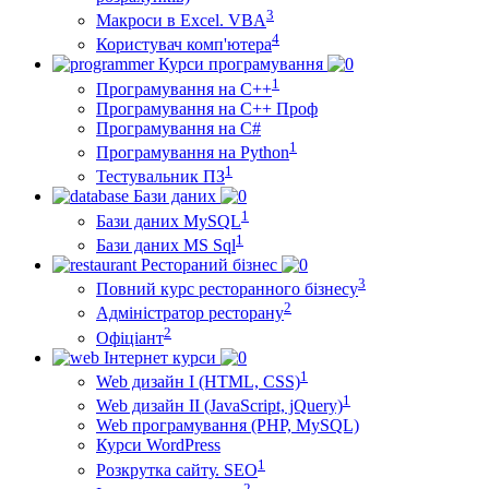
3
Макроси в Excel. VBA
4
Користувач комп'ютера
Курси програмування
1
Програмування на С++
Програмування на С++ Проф
Програмування на C#
1
Програмування на Python
1
Тестувальник ПЗ
Бази даних
1
Бази даних MySQL
1
Бази даних MS Sql
Рестораний бізнес
3
Повний курс ресторанного бізнесу
2
Адміністратор ресторану
2
Офіціант
Інтернет курси
1
Web дизайн I (HTML, CSS)
1
Web дизайн II (JavaScript, jQuery)
Web програмування (PHP, MySQL)
Курси WordPress
1
Розкрутка сайту. SEO
2