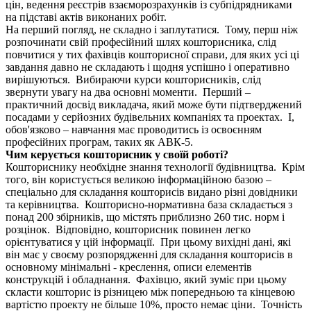
цін, ведення реєстрів взаєморозрахунків із субпідрядниками
на підставі актів виконаних робіт.
На перший погляд, не складно і заплутатися. Тому, перш ніж
розпочинати свій професійний шлях кошторисника, слід
повчитися у тих фахівців кошторисної справи, для яких усі ці
завдання давно не складають і щодня успішно і оперативно
вирішуються. Вибираючи курси кошторисників, слід
звернути увагу на два основні моменти. Перший –
практичний досвід викладача, який може бути підтверджений
посадами у серйозних будівельних компаніях та проектах. І,
обов'язково – навчання має проводитись із освоєнням
професійних програм, таких як АВК-5.
Чим керується кошторисник у своїй роботі?
Кошториснику необхідне знання технології будівництва. Крім
того, він користується великою інформаційною базою –
спеціально для складання кошторисів видано різні довідники
та керівництва. Кошторисно-нормативна база складається з
понад 200 збірників, що містять приблизно 260 тис. норм і
розцінок. Відповідно, кошторисник повинен легко
орієнтуватися у цій інформації. При цьому вихідні дані, які
він має у своєму розпорядженні для складання кошторисів в
основному мінімальні - креслення, описи елементів
конструкцій і обладнання. Фахівцю, який зуміє при цьому
скласти кошторис із різницею між попередньою та кінцевою
вартістю проекту не більше 10%, просто немає ціни. Точність