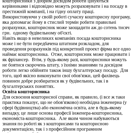
кошторисники з добрим досвідом роботи цінуються
керівниками і відповідно можуть розраховувати і на посаду в
престижній компанії, і на гідну оплату праці.
Використовуючи у своїй роботі сучасну кошторисну програму,
яка допомагає йому в стислий термін робити правильні
розрахунки, кошторисник може заощадити аж до сотень тисяч
грн. одному будівельному об'єкті.
Навіть якщо в невеликих компаніях посада кошторисника
може і не бути передбачена штатним розкладом, для
проведення розрахунків під конкретний проект фірма все одно
наймає кошторисника. Отже, кошторисник може працювати і
як фрілансер. Втім, у будь-якому разі, кошторисники можуть
не боятися скорочень штату, з їхніми знаннями та досвідом
роботи легко обійняти також іншу бухгалтерську посаду. Для
того, щоб якісно виконувати свої обов'язки, цей фахівець
повинен добре розбиратися як у будівельних, так і в
бухгалтерських поняттях.
Освіта кошторисника
Для освоєння кошторисної справи, як правило, (і все ж таки
практика показує, що не обов'язково) необхідна інженерна (у
сфері будівництва) або економічна освіта, але в будь-якому
випадку, це лише основа професії інженера-кошторисника,
економіста-кошторисника. Але яким чином набуваються
знання по роботі як з кошторисами та кошторисною
документацією, так і з професійним програмним