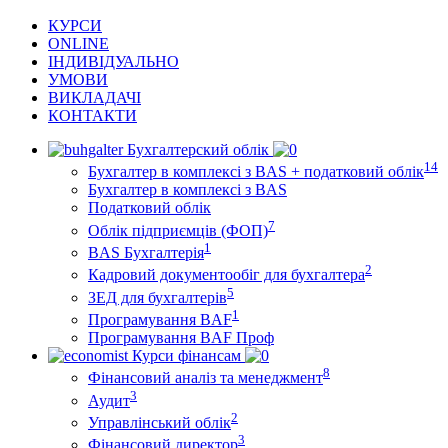
КУРСИ
ONLINE
ІНДИВІДУАЛЬНО
УМОВИ
ВИКЛАДАЧІ
КОНТАКТИ
Бухгалтерский облік
14
Бухгалтер в комплексі з BAS + податковий облік
Бухгалтер в комплексі з BAS
Податковий облік
7
Облік підприємців (ФОП)
1
BAS Бухгалтерія
2
Кадровий документообіг для бухгалтера
5
ЗЕД для бухгалтерів
1
Програмування BAF
Програмування BAF Проф
Курси фінансам
8
Фінансовий аналіз та менеджмент
3
Аудит
2
Управлінський облік
3
Фінансовий директор