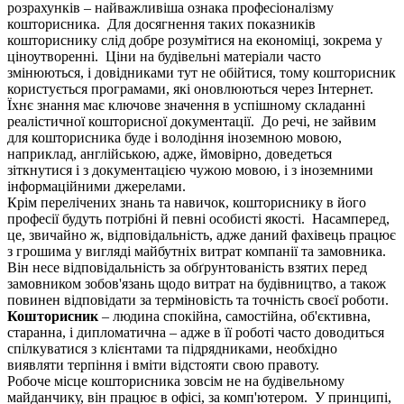
розрахунків – найважливіша ознака професіоналізму
кошторисника. Для досягнення таких показників
кошториснику слід добре розумітися на економіці, зокрема у
ціноутворенні. Ціни на будівельні матеріали часто
змінюються, і довідниками тут не обійтися, тому кошторисник
користується програмами, які оновлюються через Інтернет.
Їхнє знання має ключове значення в успішному складанні
реалістичної кошторисної документації. До речі, не зайвим
для кошторисника буде і володіння іноземною мовою,
наприклад, англійською, адже, ймовірно, доведеться
зіткнутися і з документацією чужою мовою, і з іноземними
інформаційними джерелами.
Крім перелічених знань та навичок, кошториснику в його
професії будуть потрібні й певні особисті якості. Насамперед,
це, звичайно ж, відповідальність, адже даний фахівець працює
з грошима у вигляді майбутніх витрат компанії та замовника.
Він несе відповідальність за обґрунтованість взятих перед
замовником зобов'язань щодо витрат на будівництво, а також
повинен відповідати за терміновість та точність своєї роботи.
Кошторисник
– людина спокійна, самостійна, об'єктивна,
старанна, і дипломатична – адже в її роботі часто доводиться
спілкуватися з клієнтами та підрядниками, необхідно
виявляти терпіння і вміти відстояти свою правоту.
Робоче місце кошторисника зовсім не на будівельному
майданчику, він працює в офісі, за комп'ютером. У принципі,