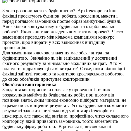
З чого розпочинається будівництво? Архітектори та інші
фахівці проектують будинок, роблять креслення, макети і
перед поглядом замовника постає образ майбутньої будівлі.
Але скільки коштуватимуть будівельні та оздоблювальні
роботи? Яких капіталовкладень вимагатиме проект? Часто
замовники проводять між кількома компаніями конкурс
проектів, щоб вибрати у всіх відносинах вигіднішу
пропозицію.
Для замовника ключове значення має обсяг витрат за
будівництво. Звичайно ж, він зацікавлений у досягненні
якісного результату за мінімально можливих витрат. Хто ж
планує та підраховує ці самі витрати? Отже, поки відповідні
фахівці зайняті творчою та копіткою креслярською роботою,
до своїх обов'язків приступає кошторисник.
Обов'язки кошторисника
Завдання кошторисника полягає у проведенні точних
розрахунків майбутніх будівельних робіт, при цьому він
повинен знати, яким чином економно підібрати матеріали, не
втрачаючи як кінцевий результат. Успіх будівельної компанії в
результаті залежить не тільки від уміння архітекторів та
інженерів, але також від вигідно, професійно, чітко складеного
кошторису, який привабить замовника, тобто забезпечить
будівельну фірму роботою. В результаті, висококласні