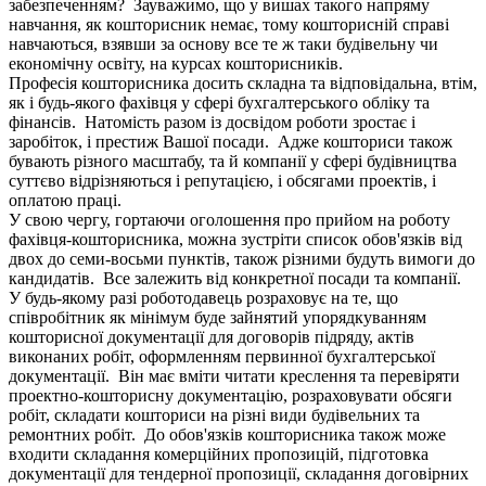
забезпеченням? Зауважимо, що у вишах такого напряму
навчання, як кошторисник немає, тому кошторисній справі
навчаються, взявши за основу все те ж таки будівельну чи
економічну освіту, на курсах кошторисників.
Професія кошторисника досить складна та відповідальна, втім,
як і будь-якого фахівця у сфері бухгалтерського обліку та
фінансів. Натомість разом із досвідом роботи зростає і
заробіток, і престиж Вашої посади. Адже кошториси також
бувають різного масштабу, та й компанії у сфері будівництва
суттєво відрізняються і репутацією, і обсягами проектів, і
оплатою праці.
У свою чергу, гортаючи оголошення про прийом на роботу
фахівця-кошторисника, можна зустріти список обов'язків від
двох до семи-восьми пунктів, також різними будуть вимоги до
кандидатів. Все залежить від конкретної посади та компанії.
У будь-якому разі роботодавець розраховує на те, що
співробітник як мінімум буде зайнятий упорядкуванням
кошторисної документації для договорів підряду, актів
виконаних робіт, оформленням первинної бухгалтерської
документації. Він має вміти читати креслення та перевіряти
проектно-кошторисну документацію, розраховувати обсяги
робіт, складати кошториси на різні види будівельних та
ремонтних робіт. До обов'язків кошторисника також може
входити складання комерційних пропозицій, підготовка
документації для тендерної пропозиції, складання договірних