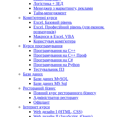
Логістика + ЗЕД
Менеджер з маркетингу, реклами
Тайм-менеджмент
Комп'ютерні курси
Excel. Базовий рівень
Excel. Професійний рівень (для економ.
розрахунків)
Макроси в Excel. VBA
Користувач комп'ютера
Курси програмування
Програмування на С++
Програмування на С++ Проф
Програмування на C#
Програмування на Python
Тестувальник ПЗ
Бази даних
Бази даних MySQL
Бази даних MS Sql
Рестораний бізнес
Повний курс ресторанного бізнесу
Адміністратор ресторану
Офіціант
Інтернет курси
Web дизайн I (HTML, CSS)
Web дизайн II (JavaScript, jQuery)