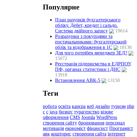
Популярне
План рахунків бухгалтерського
обліку. Дебет, кредит і сальдо.
Система двійного запису
19614
Розрахунки з покупцями та
постачальниками: бухгалтерський
облік та відображення в 1С
18136
Для чого потрібен менеджер ЗЕД?
15072
Реєстрація підприємства в ЕДРПОУ,
ПФ, органах статистики і ДНС
13918
Встановлення АВК-5
13150
Теги
робота
освіта
карєра
веб дизайн
туризм
php
c
с
java
бизнес
турагенство
візове
оформлення
CMS
Joomla
WordPress
створення сайту
бронювання
персонал
мотивація
економіст
фінансист
Програміст
авк
кошторис
створення сайта
інтернет