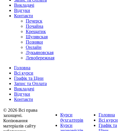
Викладачі
Відгуки
Контакти
Печерск
Почайна
Крещатик
Шулявская
Позняки
Онлайн
Лукьяновская
Левобережная
Головна
Всі курси
Графік та Ціни
Запис та Оплата
Викладачі
Відгуки
Контакти
© 2026 Всі права
Курси
Головна
захищені.
бухгалтерів
Всі курси
Копіювання
Курси
Графік та
матеріалів сайту
экономістів
Ціни