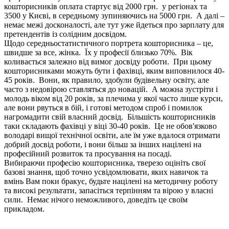
кошторисників оплата стартує від 2000 грн. у регіонах та
3500 у Києві, в середньому зупиняючись на 5000 грн. А далі –
немає межі досконалості, але тут уже йдеться про зарплату для
претендентів із солідним досвідом.
Щодо середньостатистичного портрета кошторисника – це,
швидше за все, жінка. Їх у професії близько 70%. Вік
коливається залежно від вимог досвіду роботи. При цьому
кошторисниками можуть бути і фахівці, яким виповнилося 40-
45 років. Вони, як правило, здобули будівельну освіту, але
часто з недовірою ставляться до новацій. А можна зустріти і
молодь віком від 20 років, за плечима у якої часто лише курси,
але вони рвуться в бій, і готові методом спроб і помилок
нагромадити свій власний досвід. Більшість кошторисників
таки складають фахівці у віці 30-40 років. Це не обов'язково
володарі вищої технічної освіти, але їм уже вдалося отримати
добрий досвід роботи, і вони більш за інших націлені на
професійний розвиток та просування на посаді.
Вибираючи професію кошторисника, тверезо оцініть свої
базові знання, щоб точно усвідомлювати, яких навичок та
вмінь Вам поки бракує, будьте націлені на методичну роботу
та високі результати, запасіться терпінням та вірою у власні
сили. Немає нічого неможливого, доведіть це своїм
прикладом.