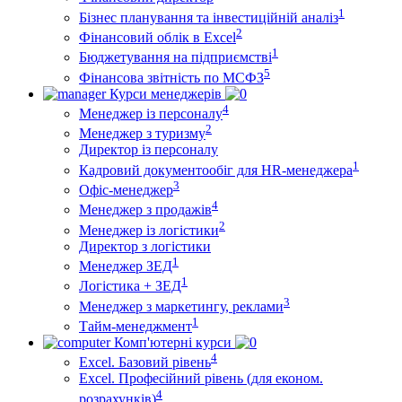
1
Бізнес планування та інвестиційній аналіз
2
Фінансовий облiк в Excel
1
Бюджетування на підприємстві
5
Фінансова звітність по МСФЗ
Курси менеджерів
4
Менеджер із персоналу
2
Менеджер з туризму
Директор iз персоналу
1
Кадровий документообіг для HR-менеджера
3
Офіс-менеджер
4
Менеджер з продажів
2
Менеджер із логістики
Директор з логістики
1
Менеджер ЗEД
1
Логістика + ЗЕД
3
Менеджер з маркетингу, реклами
1
Тайм-менеджмент
Комп'ютерні курси
4
Excel. Базовий рівень
Excel. Професійний рівень (для економ.
4
розрахунків)