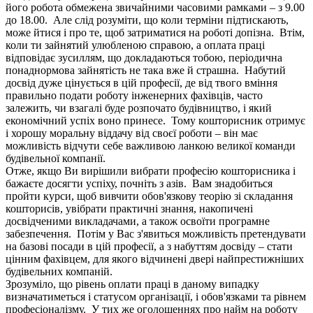
його робота обмежена звичайними часовими рамками – з 9.00
до 18.00. Але слід розуміти, що коли терміни підтискають,
може йтися і про те, щоб затриматися на роботі допізна. Втім,
коли ти зайнятий улюбленою справою, а оплата праці
відповідає зусиллям, що докладаються тобою, періодична
понаднормова зайнятість не така вже й страшна. Набутий
досвід дуже цінується в цій професії, де від твого вміння
правильно подати роботу інженерних фахівців, часто
залежить, чи взагалі буде розпочато будівництво, і який
економічний успіх воно принесе. Тому кошторисник отримує
і хорошу моральну віддачу від своєї роботи – він має
можливість відчути себе важливою ланкою великої команди
будівельної компанії.
Отже, якщо Ви вирішили вибрати професію кошторисника і
бажаєте досягти успіху, почніть з азів. Вам знадобиться
пройти курси, щоб вивчити обов'язкову теорію зі складання
кошторисів, увібрати практичні знання, накопичені
досвідченими викладачами, а також освоїти програмне
забезпечення. Потім у Вас з'явиться можливість претендувати
на базові посади в цій професії, а з набуттям досвіду – стати
цінним фахівцем, для якого відчинені двері найпрестижніших
будівельних компаній.
Зрозуміло, що рівень оплати праці в даному випадку
визначатиметься і статусом організації, і обов'язками та рівнем
професіоналізму. У тих же оголошеннях про найм на роботу