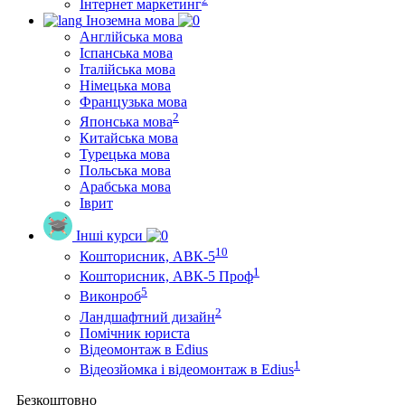
Інтернет маркетинг
Іноземна мова
Англійська мова
Іспанська мова
Італійська мова
Німецька мова
Французька мова
2
Японська мова
Китайська мова
Турецька мова
Польська мова
Арабська мова
Іврит
Інші курси
10
Кошторисник, АВК-5
1
Кошторисник, АВК-5 Проф
5
Виконроб
2
Ландшафтний дизайн
Помічник юриста
Відеомонтаж в Edius
1
Відеозйомка і відеомонтаж в Edius
Безкоштовно