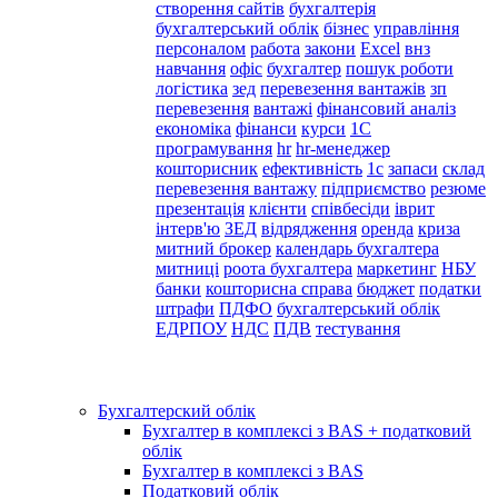
створення сайтів
бухгалтерія
бухгалтерський облік
бізнес
управління
персоналом
работа
закони
Excel
внз
навчання
офіс
бухгалтер
пошук роботи
логістика
зед
перевезення вантажів
зп
перевезення
вантажі
фінансовий аналіз
економіка
фінанси
курси
1С
програмування
hr
hr-менеджер
кошторисник
ефективність
1с
запаси
склад
перевезення вантажу
підприємство
резюме
презентація
клієнти
співбесіди
іврит
інтерв'ю
ЗЕД
відрядження
оренда
криза
митний брокер
календарь бухгалтера
митниці
роота бухгалтера
маркетинг
НБУ
банки
кошторисна справа
бюджет
податки
штрафи
ПДФО
бухгалтерський облік
ЕДРПОУ
НДС
ПДВ
тестування
Бухгалтерский облік
Бухгалтер в комплексі з BAS + податковий
облік
Бухгалтер в комплексі з BAS
Податковий облік