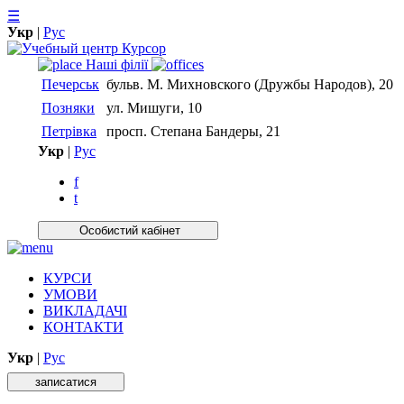
☰
Укр
|
Рус
Нашi фiлiї
Печерськ
бульв. М. Михновского (Дружбы Народов), 20
Позняки
ул. Мишуги, 10
Петрівка
просп. Степана Бандеры, 21
Укр
|
Рус
f
t
Особистий кабiнет
КУРСИ
УМОВИ
ВИКЛАДАЧІ
КОНТАКТИ
Укр
|
Рус
записатися