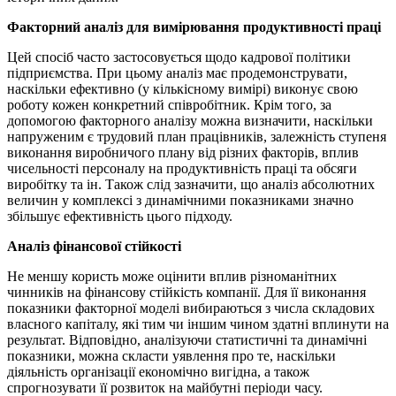
Факторний аналіз для вимірювання продуктивності праці
Цей спосіб часто застосовується щодо кадрової політики
підприємства. При цьому аналіз має продемонструвати,
наскільки ефективно (у кількісному вимірі) виконує свою
роботу кожен конкретний співробітник. Крім того, за
допомогою факторного аналізу можна визначити, наскільки
напруженим є трудовий план працівників, залежність ступеня
виконання виробничого плану від різних факторів, вплив
чисельності персоналу на продуктивність праці та обсяги
виробітку та ін. Також слід зазначити, що аналіз абсолютних
величин у комплексі з динамічними показниками значно
збільшує ефективність цього підходу.
Аналіз фінансової стійкості
Не меншу користь може оцінити вплив різноманітних
чинників на фінансову стійкість компанії. Для її виконання
показники факторної моделі вибираються з числа складових
власного капіталу, які тим чи іншим чином здатні вплинути на
результат. Відповідно, аналізуючи статистичні та динамічні
показники, можна скласти уявлення про те, наскільки
діяльність організації економічно вигідна, а також
спрогнозувати її розвиток на майбутні періоди часу.