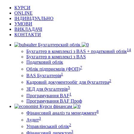
КУРСИ
ONLINE
ІНДИВІДУАЛЬНО
УМОВИ
ВИКЛАДАЧІ
КОНТАКТИ
Бухгалтерский облік
14
Бухгалтер в комплексі з BAS + податковий облік
Бухгалтер в комплексі з BAS
Податковий облік
7
Облік підприємців (ФОП)
1
BAS Бухгалтерія
2
Кадровий документообіг для бухгалтера
5
ЗЕД для бухгалтерів
1
Програмування BAF
Програмування BAF Проф
Курси фінансам
8
Фінансовий аналіз та менеджмент
3
Аудит
2
Управлінський облік
3
Фінансовий директор