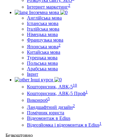
Розкрутка сайту. SEO
2
Інтернет маркетинг
Іноземна мова
Англійська мова
Іспанська мова
Італійська мова
Німецька мова
Французька мова
2
Японська мова
Китайська мова
Турецька мова
Польська мова
Арабська мова
Іврит
Інші курси
10
Кошторисник, АВК-5
1
Кошторисник, АВК-5 Проф
5
Виконроб
2
Ландшафтний дизайн
Помічник юриста
Відеомонтаж в Edius
1
Відеозйомка і відеомонтаж в Edius
Безкоштовно