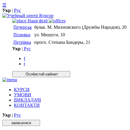
☰
Укр
|
Рус
Нашi фiлiї
Печерськ
бульв. М. Михновского (Дружбы Народов), 20
Позняки
ул. Мишуги, 10
Петрівка
просп. Степана Бандеры, 21
Укр
|
Рус
f
t
Особистий кабiнет
КУРСИ
УМОВИ
ВИКЛАДАЧІ
КОНТАКТИ
Укр
|
Рус
записатися