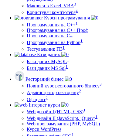
3
Макроси в Excel. VBA
4
Користувач комп'ютера
Курси програмування
1
Програмування на С++
Програмування на С++ Проф
Програмування на C#
1
Програмування на Python
1
Тестувальник ПЗ
Бази даних
1
Бази даних MySQL
1
Бази даних MS Sql
Рестораний бізнес
3
Повний курс ресторанного бізнесу
2
Адміністратор ресторану
2
Офіціант
Інтернет курси
1
Web дизайн I (HTML, CSS)
1
Web дизайн II (JavaScript, jQuery)
Web програмування (PHP, MySQL)
Курси WordPress
1