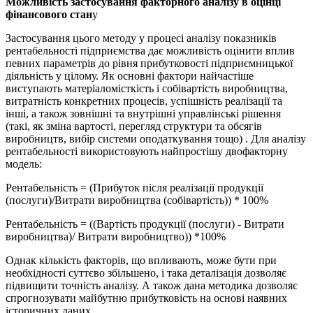
Можливість застосування факторного аналізу в оцінці
фінансового стан
у
Застосування цього методу у процесі аналізу показників
рентабельності підприємства дає можливість оцінити вплив
певних параметрів до рівня прибутковості підприємницької
діяльність у цілому. Як основні фактори найчастіше
виступають матеріаломісткість і собівартість виробництва,
витратність конкретних процесів, успішність реалізації та
інші, а також зовнішні та внутрішні управлінські рішення
(такі, як зміна вартості, перегляд структури та обсягів
виробництв, вибір системи оподаткування тощо) . Для аналізу
рентабельності використовують найпростішу двофакторну
модель:
Рентабельність = (Прибуток після реалізації продукції
(послуги)/Витрати виробництва (собівартість)) * 100%
Рентабельність = ((Вартість продукції (послуги) - Витрати
виробництва)/ Витрати виробництво)) *100%
Однак кількість факторів, що впливають, може бути при
необхідності суттєво збільшено, і така деталізація дозволяє
підвищити точність аналізу. А також дана методика дозволяє
спрогнозувати майбутню прибутковість на основі наявних
історичних даних.