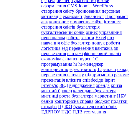
c
с
java
бизнес
турагенство
візове
оформлення
CMS
Joomla
WordPress
створення сайту
бронювання
персонал
мотивація
економіст
фінансист
Програміст
авк
кошторис
створення сайта
інтернет
створення сайтів
бухгалтерія
бухгалтерський облік
бізнес
управління
персоналом
работа
закони
Excel
внз
навчання
офіс
бухгалтер
пошук роботи
логістика
зед
перевезення вантажів
зп
перевезення
вантажі
фінансовий аналіз
економіка
фінанси
курси
1С
програмування
hr
hr-менеджер
кошторисник
ефективність
1с
запаси
склад
перевезення вантажу
підприємство
резюме
презентація
клієнти
співбесіди
іврит
інтерв'ю
ЗЕД
відрядження
оренда
криза
митний брокер
календарь бухгалтера
митниці
роота бухгалтера
маркетинг
НБУ
банки
кошторисна справа
бюджет
податки
штрафи
ПДФО
бухгалтерський облік
ЕДРПОУ
НДС
ПДВ
тестування