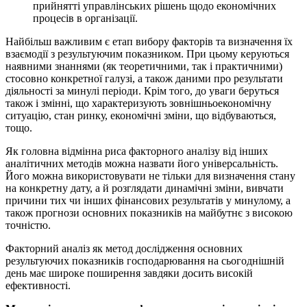
прийнятті управлінських рішень щодо економічних
процесів в організації.
Найбільш важливим є етап вибору факторів та визначення їх
взаємодії з результуючим показником. При цьому керуються
наявними знаннями (як теоретичними, так і практичними)
стосовно конкретної галузі, а також даними про результати
діяльності за минулі періоди. Крім того, до уваги беруться
також і змінні, що характеризують зовнішньоекономічну
ситуацію, стан ринку, економічні зміни, що відбуваються,
тощо.
Як головна відмінна риса факторного аналізу від інших
аналітичних методів можна назвати його універсальність.
Його можна використовувати не тільки для визначення стану
на конкретну дату, а й розглядати динамічні зміни, вивчати
причини тих чи інших фінансових результатів у минулому, а
також прогнози основних показників на майбутнє з високою
точністю.
Факторний аналіз як метод дослідження основних
результуючих показників господарювання на сьогоднішній
день має широке поширення завдяки досить високій
ефективності.