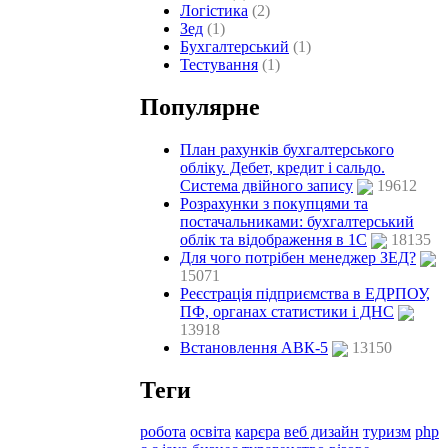
Логістика
(2)
Зед
(1)
Бухгалтерський
(1)
Тестування
(1)
Популярне
План рахунків бухгалтерського
обліку. Дебет, кредит і сальдо.
Система двійного запису
19612
Розрахунки з покупцями та
постачальниками: бухгалтерський
облік та відображення в 1С
18135
Для чого потрібен менеджер ЗЕД?
15071
Реєстрація підприємства в ЕДРПОУ,
ПФ, органах статистики і ДНС
13918
Встановлення АВК-5
13150
Теги
робота
освіта
карєра
веб дизайн
туризм
php