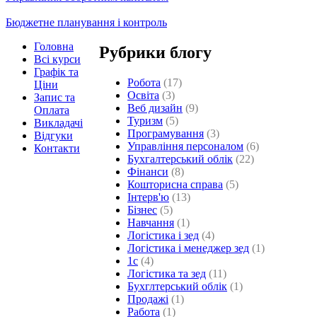
Бюджетне планування і контроль
Головна
Рубрики блогу
Всі курси
Графік та
Робота
(17)
Ціни
Освіта
(3)
Запис та
Веб дизайн
(9)
Оплата
Туризм
(5)
Викладачі
Програмування
(3)
Відгуки
Управління персоналом
(6)
Контакти
Бухгалтерський облік
(22)
Фінанси
(8)
Кошторисна справа
(5)
Інтерв'ю
(13)
Бізнес
(5)
Навчання
(1)
Логістика і зед
(4)
Логістика і менеджер зед
(1)
1с
(4)
Логістика та зед
(11)
Бухглтерський облік
(1)
Продажі
(1)
Работа
(1)