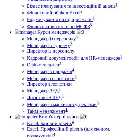
1
Бізнес планування та інвестиційній аналіз
2
Фінансовий облiк в Excel
1
Бюджетування на підприємстві
5
Фінансова звітність по МСФЗ
Курси менеджерів
4
Менеджер із персоналу
2
Менеджер з туризму
Директор iз персоналу
1
Кадровий документообіг для HR-менеджера
3
Офіс-менеджер
4
Менеджер з продажів
2
Менеджер із логістики
Директор з логістики
1
Менеджер ЗEД
1
Логістика + ЗЕД
3
Менеджер з маркетингу, реклами
1
Тайм-менеджмент
Комп'ютерні курси
4
Excel. Базовий рівень
Excel. Професійний рівень (для економ.
4
розрахунків)