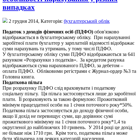
випадках
2 грудня 2014,
Категорія:
бухгалтерський облік
Податок з доходів фізичних осіб (ПДФО)
обов'язково
відображається в бухгалтерському обліку. При нарахуванні
заробітної плати бухгалтер у зарплатній відомості відображає
суми нарахувань та утримань, у тому числі ПДФО.
У бухгалтерському обліку суми ПДФО відображаються за 641
рахунком «Розрахунки з податків». За кредитом рахунка
відображаються сума нарахованого ПДФО, за дебетом –
оплата ПДФО. Обліковими регістрами є Журнал-ордер №3 та
Головна книга.
Податкова пільга
При розрахунку ПДФО слід враховувати і податкову
соціальну пільгу. Ця пільга застосовується лише до заробітної
плати. Її розраховують за такою формулою: Прожитковий
мінімум працездатної особи на 1 січня поточного року*50%.
Податкова пільга застосовується до доходу фізичної особи,
якщо її дохід не перевищує суми, що дорівнює сумі
прожиткового мінімуму на 1 січня поточного року*1,4 та
округленої до найближчих 10 гривень. У 2014 році це дохід
не більше ніж 1710 грн. Крім того, податкова пільга може
бути збільшена для деяких категорій населення.