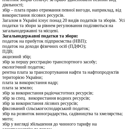
діяльності;
збір – плата право отримання певної вигоди, наприклад, від
використання лісових ресурсів.
Загалом в Україні існує понад 20 видів податків та зборів. Усі
податки та збори за рівнем регулювання поділяються на
загальнодержавні та місцеві.
Загальнодержавні податки та збори:
податок на прибуток підприємства (НВП);
податок на доходи фізичних осіб (ПДФО);
ПДВ;
акцизний збір;
збір за першу реєстрацію транспортного засобу;
екологічний податок;
рентна плата за транспортування нафти та нафтопродуктів
територією України;
плата за використання надр;
плата за землю;
збір за використання радіочастотних ресурсів;
збір за спец. використання водних ресурсів;
збір за використання лісових ресурсів;
фіксований сільськогосподарський податок;
збір на розвиток виноградарства, садівництва та хмелярства;
мито;
збір у вигляді збільшення до чинного тарифу на