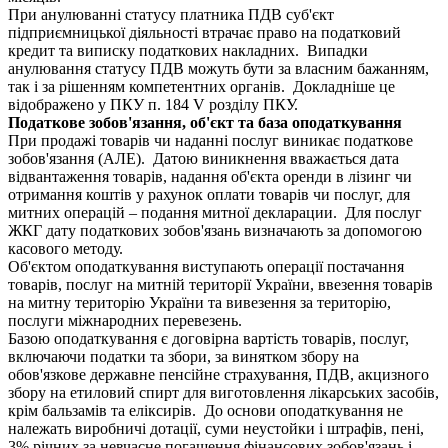
При анулюванні статусу платника ПДВ суб'єкт
підприємницької діяльності втрачає право на податковий
кредит та виписку податкових накладних. Випадки
анулювання статусу ПДВ можуть бути за власним бажанням,
так і за рішенням компетентних органів. Докладніше це
відображено у ПКУ п. 184 V розділу ПКУ.
Податкове зобов'язання, об'єкт та база оподаткування
При продажі товарів чи наданні послуг виникає податкове
зобов'язання (АЛЕ). Датою виникнення вважається дата
відвантаження товарів, надання об'єкта оренди в лізинг чи
отримання коштів у рахунок оплати товарів чи послуг, для
митних операцій – подання митної декларации. Для послуг
ЖКГ дату податкових зобов'язань визначають за допомогою
касового методу.
Об'єктом оподаткування виступають операції постачання
товарів, послуг на митній території України, ввезення товарів
на митну територію України та вивезення за територію,
послуги міжнародних перевезень.
Базою оподаткування є договірна вартість товарів, послуг,
включаючи податки та збори, за винятком збору на
обов'язкове державне пенсійне страхування, ПДВ, акцизного
збору на етиловий спирт для виготовлення лікарських засобів,
крім бальзамів та еліксирів. До основи оподаткування не
належать виробничі дотації, суми неустойки і штрафів, пені,
3% річних за невчасне погашення фінансових зобов'язань і