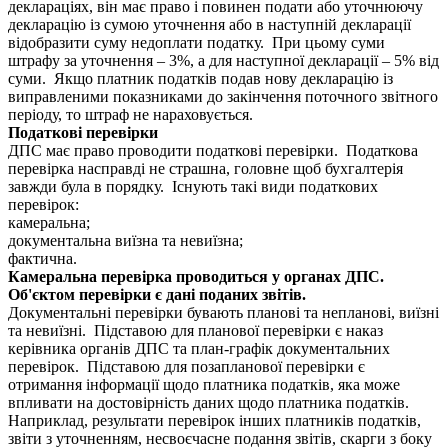
деклараціях, він має право і повинен подати або уточнюючу
декларацію із сумою уточнення або в наступній декларації
відобразити суму недоплати податку. При цьому суми
штрафу за уточнення – 3%, а для наступної декларації – 5% від
суми. Якщо платник податків подав нову декларацію із
виправленими показниками до закінчення поточного звітного
періоду, то штраф не нараховується.
Податкові перевірки
ДПС має право проводити податкові перевірки. Податкова
перевірка насправді не страшна, головне щоб бухгалтерія
завжди була в порядку. Існують такі види податкових
перевірок:
камеральна;
документальна виїзна та невиїзна;
фактична.
Камеральна перевірка проводиться у органах ДПС.
Об'єктом перевірки є дані поданих звітів.
Документальні перевірки бувають планові та непланові, виїзні
та невиїзні. Підставою для планової перевірки є наказ
керівника органів ДПС та план-графік документальних
перевірок. Підставою для позапланової перевірки є
отримання інформації щодо платника податків, яка може
впливати на достовірність даних щодо платника податків.
Наприклад, результати перевірок інших платників податків,
звіти з уточненням, несвоєчасне подання звітів, скарги з боку