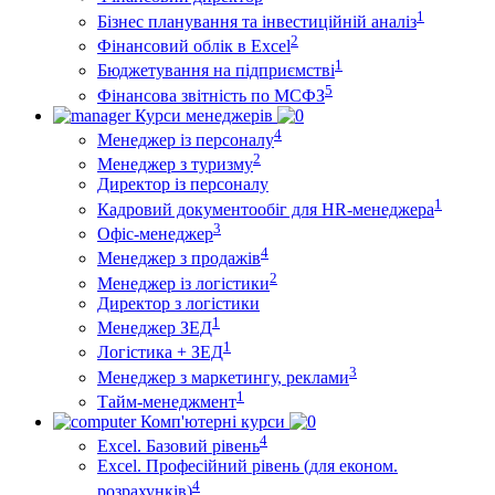
1
Бізнес планування та інвестиційній аналіз
2
Фінансовий облiк в Excel
1
Бюджетування на підприємстві
5
Фінансова звітність по МСФЗ
Курси менеджерів
4
Менеджер із персоналу
2
Менеджер з туризму
Директор iз персоналу
1
Кадровий документообіг для HR-менеджера
3
Офіс-менеджер
4
Менеджер з продажів
2
Менеджер із логістики
Директор з логістики
1
Менеджер ЗEД
1
Логістика + ЗЕД
3
Менеджер з маркетингу, реклами
1
Тайм-менеджмент
Комп'ютерні курси
4
Excel. Базовий рівень
Excel. Професійний рівень (для економ.
4
розрахунків)