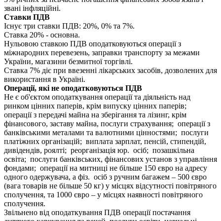
звані інфляційні.
Ставки ПДВ
Існує три ставки ПДВ: 20%, 0% та 7%.
Ставка 20% - основна.
Нульовою ставкою ПДВ оподатковуються операції з
міжнародних перевезень, заправки транспорту за межами
України, магазини безмитної торгівлі.
Ставка 7% діє при ввезенні лікарських засобів, дозволених для
використання в Україні.
Операції, які не оподатковуються ПДВ
Не є об'єктом оподаткування операції та діяльність над
ринком цінних паперів, крім випуску цінних паперів;
операції з передачі майна на зберігання та лізинг, крім
фінансового, заставу майна, послуги страхування; операції з
банківськими металами та валютними цінностями; послуги
платіжних організацій; виплата зарплат, пенсій, стипендій,
дивідендів, роялті; реорганізація юр. осіб; позашкільна
освіта; послуги банківських, фінансових установ з управління
фондами; операції на митниці не більше 150 євро на адресу
одного одержувача, а фіз. осіб з ручним багажем – 500 євро
(вага товарів не більше 50 кг) у місцях відсутності повітряного
сполучення, та 1000 євро – у місцях наявності повітряного
сполучення.
Звільнено від оподаткування ПДВ операції постачання