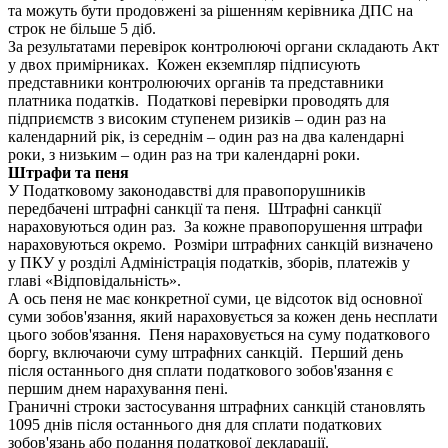
та можуть бути продовжені за рішенням керівника ДПС на
строк не більше 5 діб.
За результатами перевірок контролюючі органи складають Акт
у двох примірниках. Кожен екземпляр підписують
представники контролюючих органів та представники
платника податків. Податкові перевірки проводять для
підприємств з високим ступенем ризиків – один раз на
календарний рік, із середнім – один раз на два календарні
роки, з низьким – один раз на три календарні роки.
Штрафи та пеня
У Податковому законодавстві для правопорушників
передбачені штрафні санкції та пеня. Штрафні санкції
нараховуються один раз. За кожне правопорушення штрафи
нараховуються окремо. Розміри штрафних санкцій визначено
у ПКУ у розділі Адміністрація податків, зборів, платежів у
главі «Відповідальність».
А ось пеня не має конкретної суми, це відсоток від основної
суми зобов'язання, який нараховується за кожен день несплати
цього зобов'язання. Пеня нараховується на суму податкового
боргу, включаючи суму штрафних санкцій. Перший день
після останнього дня сплати податкового зобов'язання є
першим днем нарахування пені.
Граничні строки застосування штрафних санкцій становлять
1095 днів після останнього дня для сплати податкових
зобов'язань або подання податкової декларації.