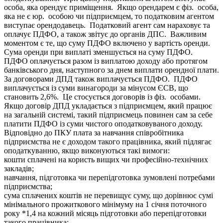
особа, яка орендує приміщення. Якщо орендарем є фіз. особа,
яка не є юр. особою чи підприємцем, то податковим агентом
виступає орендодавець. Податковий агент сам нараховує та
оплачує ПДФО, а також звітує до органів ДПС. Важливим
моментом є те, що суму ПДФО включено у вартість оренди.
Сума оренди при виплаті зменшується на суму ПДФО.
ПДФО оплачується разом із виплатою доходу або протягом
банківського дня, наступного за днем виплати орендної плати.
За договорами ДПД також виплачується ПДФО. ПДФО
виплачується із суми винагороди за мінусом ЄСВ, що
становить 2,6%. Це стосується договорів із фіз. особами.
Якщо договір ДПД укладається з підприємцем, який працює
на загальній системі, такий підприємець повинен сам за себе
платити ПДФО із суми чистого оподатковуваного доходу.
Відповідно до ПКУ плата за навчання співробітника
підприємства не є доходом такого працівника, який підлягає
оподаткуванню, якщо виконуються такі вимоги:
кошти сплачені на користь вищих чи професійно-технічних
закладів;
навчання, підготовка чи перепідготовка зумовлені потребами
підприємства;
сума сплачених коштів не перевищує суму, що дорівнює сумі
мінімального прожиткового мінімуму на 1 січня поточного
року *1,4 на кожний місяць підготовки або перепідготовки
такого працівника;