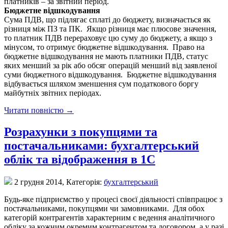
платників – за звітний період.
Бюджетне відшкодування
Сума ПДВ, що підлягає сплаті до бюджету, визначається як
різниця між ПЗ та ПК. Якщо різниця має плюсове значення,
то платник ПДВ перераховує цю суму до бюджету, а якщо з
мінусом, то отримує бюджетне відшкодування. Право на
бюджетне відшкодування не мають платники ПДВ, статус
яких менший за рік або обсяг операцій менший від заявленої
суми бюджетного відшкодування. Бюджетне відшкодування
відбувається шляхом зменшення сум податкового боргу
майбутніх звітних періодах.
Читати повністю →
Розрахунки з покупцями та
постачальниками: бухгалтерський
облік та відображення в 1С
2 грудня 2014,
Категорія:
бухгалтерський
Будь-яке підприємство у процесі своєї діяльності співпрацює з
постачальниками, покупцями чи замовниками. Для обох
категорій контрагентів характерним є ведення аналітичного
обліку за кожним окремим контрагентом та договором, а у разі