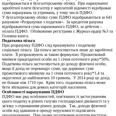
відображається в бухгалтерському обліку. При нарахуванні
заробітної плати бухгалтер у зарплатній відомості відображає
суми нарахувань та утримань, у тому числі ПДФО.
У бухгалтерському обліку суми ПДФО відображаються за 641
рахунком «Розрахунки з податків». За кредитом рахунка
відображаються сума нарахованого ПДФО, за дебетом –
оплата ПДФО. Обліковими регістрами є Журнал-ордер №3 та
Головна книга.
Податкова пільга
При розрахунку ПДФО слід враховувати і податкову
соціальну пільгу. Ця пільга застосовується лише до заробітної
плати. Її розраховують за такою формулою: Прожитковий
мінімум працездатної особи на 1 січня поточного року*50%.
Податкова пільга застосовується до доходу фізичної особи,
якщо її дохід не перевищує суми, що дорівнює сумі
прожиткового мінімуму на 1 січня поточного року*1,4 та
округленої до найближчих 10 гривень. У 2014 році це дохід
не більше ніж 1710 грн. Крім того, податкова пільга може
бути збільшена для деяких категорій населення.
Особливості нарахування ПДФО
ПДФО має ряд особливостей, пов'язаних із застосуванням
цього податку в різних галузях господарської діяльності та у
зв'язку з отриманням різних доходів. Так, доходи фізичної
особи від здавання в оренду нерухомості підлягають
оподаткуванню. При цьому податковим агентом виступає