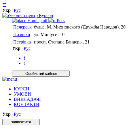
☰
Укр
|
Рус
Нашi фiлiї
Печерськ
бульв. М. Михновского (Дружбы Народов), 20
Позняки
ул. Мишуги, 10
Петрівка
просп. Степана Бандеры, 21
Укр
|
Рус
f
t
Особистий кабiнет
КУРСИ
УМОВИ
ВИКЛАДАЧІ
КОНТАКТИ
Укр
|
Рус
записатися