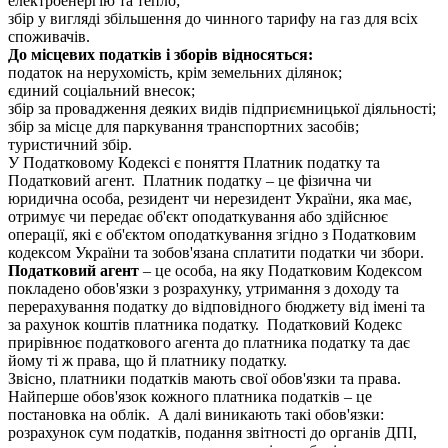
електроенергію та тепло;
збір у вигляді збільшення до чинного тарифу на газ для всіх
споживачів.
До місцевих податків і зборів відносяться:
податок на нерухомість, крім земельних ділянок;
єдиний соціальний внесок;
збір за провадження деяких видів підприємницької діяльності;
збір за місце для паркування транспортних засобів;
туристичний збір.
У Податковому Кодексі є поняття Платник податку та
Податковий агент. Платник податку – це фізична чи
юридична особа, резидент чи нерезидент України, яка має,
отримує чи передає об'єкт оподаткування або здійснює
операції, які є об'єктом оподаткування згідно з Податковим
кодексом України та зобов'язана сплатити податки чи збори.
Податковий агент
– це особа, на яку Податковим Кодексом
покладено обов'язки з розрахунку, утримання з доходу та
перерахування податку до відповідного бюджету від імені та
за рахунок коштів платника податку. Податковий Кодекс
прирівнює податкового агента до платника податку та дає
йому ті ж права, що й платнику податку.
Звісно, платники податків мають свої обов'язки та права.
Найперше обов'язок кожного платника податків – це
постановка на облік. А далі виникають такі обов'язки:
розрахунок сум податків, подання звітності до органів ДПІ,