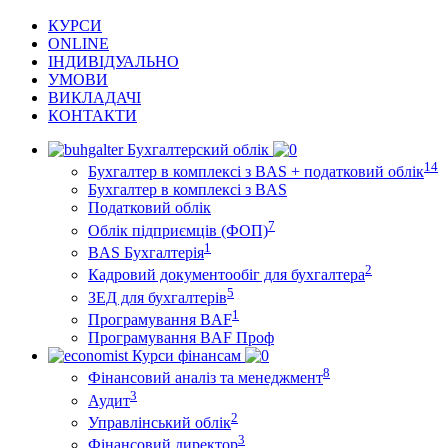
КУРСИ
ONLINE
ІНДИВІДУАЛЬНО
УМОВИ
ВИКЛАДАЧІ
КОНТАКТИ
Бухгалтерский облік
14
Бухгалтер в комплексі з BAS + податковий облік
Бухгалтер в комплексі з BAS
Податковий облік
7
Облік підприємців (ФОП)
1
BAS Бухгалтерія
2
Кадровий документообіг для бухгалтера
5
ЗЕД для бухгалтерів
1
Програмування BAF
Програмування BAF Проф
Курси фінансам
8
Фінансовий аналіз та менеджмент
3
Аудит
2
Управлінський облік
3
Фінансовий директор