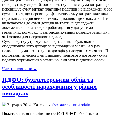
повернутих у строк, базою оподаткування є сума витрат, що
перевищує суму витрат платника податків на відрядження або
сума витрат, що перевищує фактичну суму витрат платника
податків для здійснення певних цивільно-правових дій. Не
включаються до суми доходів витрати, підтверджені
документально за згодою роботодавця у допустимо-
граничних розмірах. База оподаткування розраховується як і,
як і основа для негрошових доходів.
Сума податку утримується під час видачі будь-якого
оподатковуваного доходу за відповідний місяць, а у разі
недостачі суми – за рахунок доходів у наступних місяцях. При
розірванні трудового чи цивільно-правового договору сума
податку утримується з останньої виплати підзвітної особи.
Читати повністю →
ПДФО: бухгалтерський облік та
особливості нарахування у різних
випадках
2 грудня 2014,
Категорія:
бухгалтерський облік
Податок з доходів фізичних осіб (ПДФО)
обов'язково