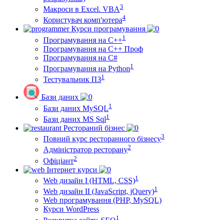
3
Макроси в Excel. VBA
4
Користувач комп'ютера
Курси програмування
1
Програмування на С++
Програмування на С++ Проф
Програмування на C#
1
Програмування на Python
1
Тестувальник ПЗ
Бази даних
1
Бази даних MySQL
1
Бази даних MS Sql
Рестораний бізнес
3
Повний курс ресторанного бізнесу
2
Адміністратор ресторану
2
Офіціант
Інтернет курси
1
Web дизайн I (HTML, CSS)
1
Web дизайн II (JavaScript, jQuery)
Web програмування (PHP, MySQL)
Курси WordPress
1