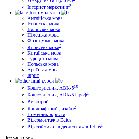
Розкрутка сайту. SEO
2
Інтернет маркетинг
Іноземна мова
Англійська мова
Іспанська мова
Італійська мова
Німецька мова
Французька мова
2
Японська мова
Китайська мова
Турецька мова
Польська мова
Арабська мова
Іврит
Інші курси
10
Кошторисник, АВК-5
1
Кошторисник, АВК-5 Проф
5
Виконроб
2
Ландшафтний дизайн
Помічник юриста
Відеомонтаж в Edius
1
Відеозйомка і відеомонтаж в Edius
Безкоштовно