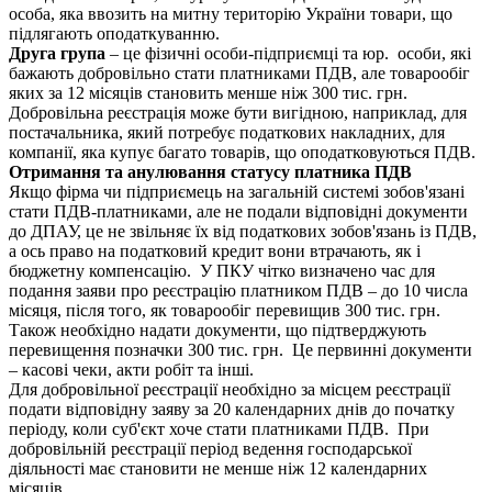
особа, яка ввозить на митну територію України товари, що
підлягають оподаткуванню.
Друга група
– це фізичні особи-підприємці та юр. особи, які
бажають добровільно стати платниками ПДВ, але товарообіг
яких за 12 місяців становить менше ніж 300 тис. грн.
Добровільна реєстрація може бути вигідною, наприклад, для
постачальника, який потребує податкових накладних, для
компанії, яка купує багато товарів, що оподатковуються ПДВ.
Отримання та анулювання статусу платника ПДВ
Якщо фірма чи підприємець на загальній системі зобов'язані
стати ПДВ-платниками, але не подали відповідні документи
до ДПАУ, це не звільняє їх від податкових зобов'язань із ПДВ,
а ось право на податковий кредит вони втрачають, як і
бюджетну компенсацію. У ПКУ чітко визначено час для
подання заяви про реєстрацію платником ПДВ – до 10 числа
місяця, після того, як товарообіг перевищив 300 тис. грн.
Також необхідно надати документи, що підтверджують
перевищення позначки 300 тис. грн. Це первинні документи
– касові чеки, акти робіт та інші.
Для добровільної реєстрації необхідно за місцем реєстрації
подати відповідну заяву за 20 календарних днів до початку
періоду, коли суб'єкт хоче стати платниками ПДВ. При
добровільній реєстрації період ведення господарської
діяльності має становити не менше ніж 12 календарних
місяців.