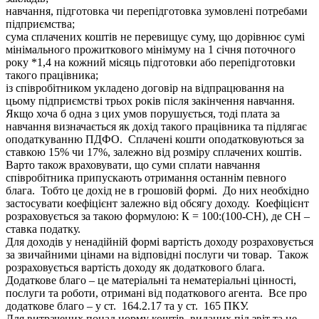
навчання, підготовка чи перепідготовка зумовлені потребами
підприємства;
сума сплачених коштів не перевищує суму, що дорівнює сумі
мінімального прожиткового мінімуму на 1 січня поточного
року *1,4 на кожний місяць підготовки або перепідготовки
такого працівника;
із співробітником укладено договір на відпрацювання на
цьому підприємстві трьох років після закінчення навчання.
Якщо хоча б одна з цих умов порушується, тоді плата за
навчання визначається як дохід такого працівника та підлягає
оподаткуванню ПДФО. Сплачені кошти оподатковуються за
ставкою 15% чи 17%, залежно від розміру сплачених коштів.
Варто також враховувати, що суми сплати навчання
співробітника припускають отримання останнім певного
блага. Тобто це дохід не в грошовій формі. До них необхідно
застосувати коефіцієнт залежно від обсягу доходу. Коефіцієнт
розраховується за такою формулою: К = 100:(100-СН), де СН –
ставка податку.
Для доходів у ненадійній формі вартість доходу розраховується
за звичайними цінами на відповідні послуги чи товар. Також
розраховується вартість доходу як додаткового блага.
Додаткове благо – це матеріальні та нематеріальні цінності,
послуги та роботи, отримані від податкового агента. Все про
додаткове благо – у ст. 164.2.17 та у ст. 165 ПКУ.
Для витрачених понад норму коштів, виданих під звіт та не