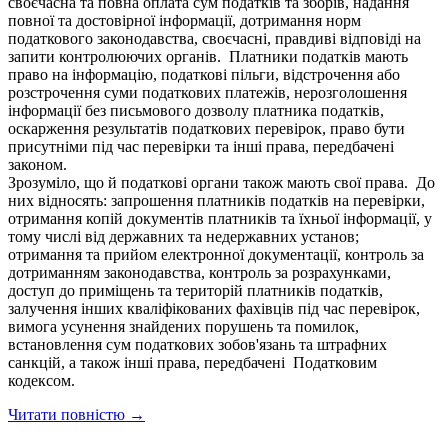
своєчасна та повна оплата сум податків та зборів, надання
повної та достовірної інформації, дотримання норм
податкового законодавства, своєчасні, правдиві відповіді на
запити контролюючих органів. Платники податків мають
право на інформацію, податкові пільги, відстрочення або
розстрочення суми податкових платежів, нерозголошення
інформації без письмового дозволу платника податків,
оскарження результатів податкових перевірок, право бути
присутніми під час перевірки та інші права, передбачені
законом.
Зрозуміло, що й податкові органи також мають свої права. До
них відносять: запрошення платників податків на перевірки,
отримання копій документів платників та їхньої інформації, у
тому числі від державних та недержавних установ;
отримання та прийом електронної документації, контроль за
дотриманням законодавства, контроль за розрахунками,
доступ до приміщень та територій платників податків,
залучення інших кваліфікованих фахівців під час перевірок,
вимога усунення знайдених порушень та помилок,
встановлення сум податкових зобов'язань та штрафних
санкцій, а також інші права, передбачені Податковим
кодексом.
Читати повністю →