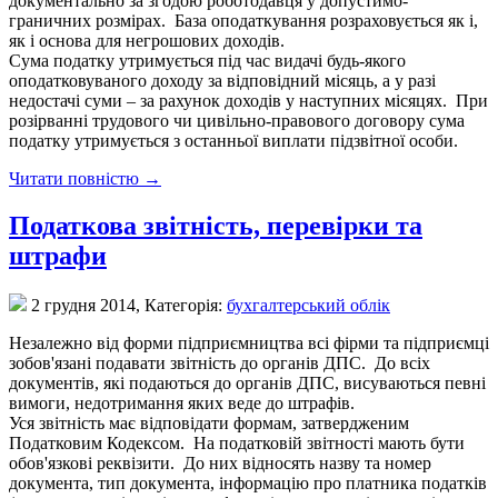
документально за згодою роботодавця у допустимо-
граничних розмірах. База оподаткування розраховується як і,
як і основа для негрошових доходів.
Сума податку утримується під час видачі будь-якого
оподатковуваного доходу за відповідний місяць, а у разі
недостачі суми – за рахунок доходів у наступних місяцях. При
розірванні трудового чи цивільно-правового договору сума
податку утримується з останньої виплати підзвітної особи.
Читати повністю →
Податкова звітність, перевірки та
штрафи
2 грудня 2014,
Категорія:
бухгалтерський облік
Незалежно від форми підприємництва всі фірми та підприємці
зобов'язані подавати звітність до органів ДПС. До всіх
документів, які подаються до органів ДПС, висуваються певні
вимоги, недотримання яких веде до штрафів.
Уся звітність має відповідати формам, затвердженим
Податковим Кодексом. На податковій звітності мають бути
обов'язкові реквізити. До них відносять назву та номер
документа, тип документа, інформацію про платника податків