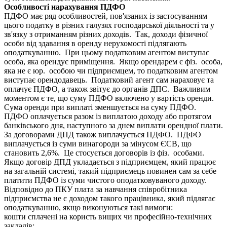
Особливості нарахування ПДФО
ПДФО має ряд особливостей, пов'язаних із застосуванням
цього податку в різних галузях господарської діяльності та у
зв'язку з отриманням різних доходів. Так, доходи фізичної
особи від здавання в оренду нерухомості підлягають
оподаткуванню. При цьому податковим агентом виступає
особа, яка орендує приміщення. Якщо орендарем є фіз. особа,
яка не є юр. особою чи підприємцем, то податковим агентом
виступає орендодавець. Податковий агент сам нараховує та
оплачує ПДФО, а також звітує до органів ДПС. Важливим
моментом є те, що суму ПДФО включено у вартість оренди.
Сума оренди при виплаті зменшується на суму ПДФО.
ПДФО оплачується разом із виплатою доходу або протягом
банківського дня, наступного за днем виплати орендної плати.
За договорами ДПД також виплачується ПДФО. ПДФО
виплачується із суми винагороди за мінусом ЄСВ, що
становить 2,6%. Це стосується договорів із фіз. особами.
Якщо договір ДПД укладається з підприємцем, який працює
на загальній системі, такий підприємець повинен сам за себе
платити ПДФО із суми чистого оподатковуваного доходу.
Відповідно до ПКУ плата за навчання співробітника
підприємства не є доходом такого працівника, який підлягає
оподаткуванню, якщо виконуються такі вимоги:
кошти сплачені на користь вищих чи професійно-технічних
закладів;