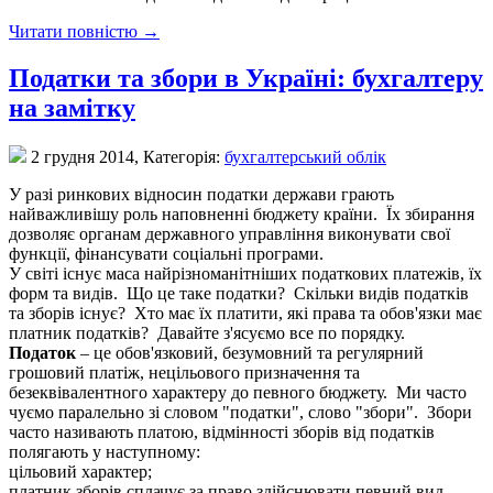
Читати повністю →
Податки та збори в Україні: бухгалтеру
на замітку
2 грудня 2014,
Категорія:
бухгалтерський облік
У разі ринкових відносин податки держави грають
найважливішу роль наповненні бюджету країни. Їх збирання
дозволяє органам державного управління виконувати свої
функції, фінансувати соціальні програми.
У світі існує маса найрізноманітніших податкових платежів, їх
форм та видів. Що це таке податки? Скільки видів податків
та зборів існує? Хто має їх платити, які права та обов'язки має
платник податків? Давайте з'ясуємо все по порядку.
Податок
– це обов'язковий, безумовний та регулярний
грошовий платіж, нецільового призначення та
безеквівалентного характеру до певного бюджету. Ми часто
чуємо паралельно зі словом "податки", слово "збори". Збори
часто називають платою, відмінності зборів від податків
полягають у наступному:
цільовий характер;
платник зборів сплачує за право здійснювати певний вид