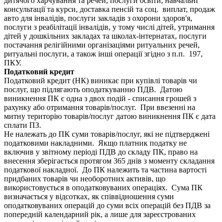
дитячого харчування та речей, послуги освіти, навчальні
консультації та курси, доставка пенсій та соц. виплат, продаж
авто для інвалідів, послуги закладів з охорони здоров'я,
послуги з реабілітації інвалідів, у тому числі дітей, утримання
дітей у дошкільних закладах та школах-інтернатах, послуги
постачання релігійними організаціями ритуальних речей,
ритуальні послуги, а також інші операції згідно з п.п. 197,
ПКУ.
Податковий кредит
Податковий кредит (НК) виникає при купівлі товарів чи
послуг, що підлягають оподаткуванню ПДВ. Датою
виникнення ПК є одна з двох подій - списання грошей з
рахунку або отримання товарів/послуг. При ввезенні на
митну територію товарів/послуг датою виникнення ПК є дата
сплати ПЗ.
Не належать до ПК суми товарів/послуг, які не підтверджені
податковими накладними. Якщо платник податку не
включив у звітному періоді ПДВ до складу ПК, право на
внесення зберігається протягом 365 днів з моменту складання
податкової накладної. До ПК належить та частина вартості
придбаних товарів чи необоротних активів, що
використовується в оподатковуваних операціях. Сума ПК
визначається у відсотках, як співвідношення суми
оподатковуваних операцій до суми всіх операцій без ПДВ за
попередній календарний рік, а лише для зареєстрованих