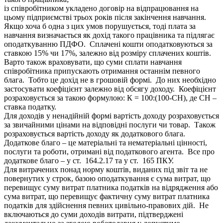
із співробітником укладено договір на відпрацювання на
цьому підприємстві трьох років після закінчення навчання.
Якщо хоча б одна з цих умов порушується, тоді плата за
навчання визначається як дохід такого працівника та підлягає
оподаткуванню ПДФО. Сплачені кошти оподатковуються за
ставкою 15% чи 17%, залежно від розміру сплачених коштів.
Варто також враховувати, що суми сплати навчання
співробітника припускають отримання останнім певного
блага. Тобто це дохід не в грошовій формі. До них необхідно
застосувати коефіцієнт залежно від обсягу доходу. Коефіцієнт
розраховується за такою формулою: К = 100:(100-СН), де СН –
ставка податку.
Для доходів у ненадійній формі вартість доходу розраховується
за звичайними цінами на відповідні послуги чи товар. Також
розраховується вартість доходу як додаткового блага.
Додаткове благо – це матеріальні та нематеріальні цінності,
послуги та роботи, отримані від податкового агента. Все про
додаткове благо – у ст. 164.2.17 та у ст. 165 ПКУ.
Для витрачених понад норму коштів, виданих під звіт та не
повернутих у строк, базою оподаткування є сума витрат, що
перевищує суму витрат платника податків на відрядження або
сума витрат, що перевищує фактичну суму витрат платника
податків для здійснення певних цивільно-правових дій. Не
включаються до суми доходів витрати, підтверджені