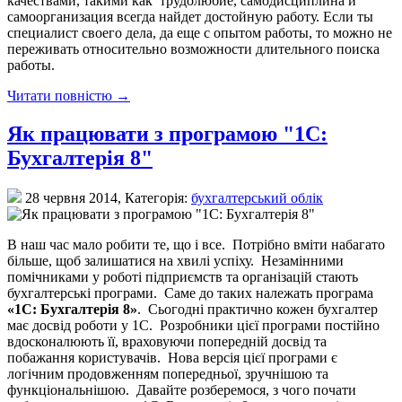
качествами, такими как трудолюбие, самодисциплина и
самоорганизация всегда найдет достойную работу. Если ты
специалист своего дела, да еще с опытом работы, то можно не
переживать относительно возможности длительного поиска
работы.
Читати повністю →
Як працювати з програмою "1С:
Бухгалтерія 8"
28 червня 2014,
Категорія:
бухгалтерський облік
В наш час мало робити те, що і все. Потрібно вміти набагато
більше, щоб залишатися на хвилі успіху. Незамінними
помічниками у роботі підприємств та організацій стають
бухгалтерські програми. Саме до таких належать програма
«1С: Бухгалтерія 8»
. Сьогодні практично кожен бухгалтер
має досвід роботи у 1С. Розробники цієї програми постійно
вдосконалюють її, враховуючи попередній досвід та
побажання користувачів. Нова версія цієї програми є
логічним продовженням попередньої, зручнішою та
функціональнішою. Давайте розберемося, з чого почати