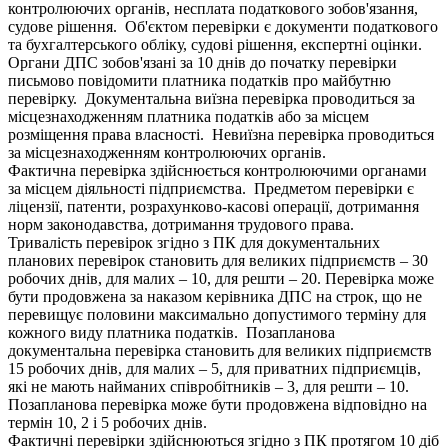
контролюючих органів, несплата податкового зобов'язання,
судове рішення. Об'єктом перевірки є документи податкового
та бухгалтерського обліку, судові рішення, експертні оцінки.
Органи ДПС зобов'язані за 10 днів до початку перевірки
письмово повідомити платника податків про майбутню
перевірку. Документальна виїзна перевірка проводиться за
місцезнаходженням платника податків або за місцем
розміщення права власності. Невиїзна перевірка проводиться
за місцезнаходженням контролюючих органів.
Фактична перевірка здійснюється контролюючими органами
за місцем діяльності підприємства. Предметом перевірки є
ліцензії, патенти, розрахунково-касові операції, дотримання
норм законодавства, дотримання трудового права.
Тривалість перевірок згідно з ПК для документальних
планових перевірок становить для великих підприємств – 30
робочих днів, для малих – 10, для решти – 20. Перевірка може
бути продовжена за наказом керівника ДПС на строк, що не
перевищує половини максимально допустимого терміну для
кожного виду платника податків. Позапланова
документальна перевірка становить для великих підприємств
15 робочих днів, для малих – 5, для приватних підприємців,
які не мають найманих співробітників – 3, для решти – 10.
Позапланова перевірка може бути продовжена відповідно на
термін 10, 2 і 5 робочих днів.
Фактичні перевірки здійснюються згідно з ПК протягом 10 діб