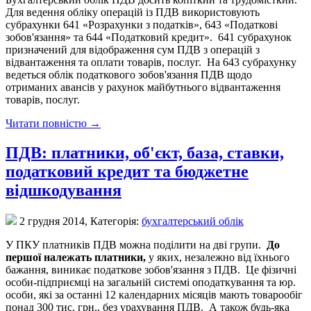
Для ведення обліку операцій із ПДВ використовують
субрахунки 641 «Розрахунки з податків», 643 «Податкові
зобов'язання» та 644 «Податковий кредит». 641 субрахунок
призначений для відображення сум ПДВ з операцій з
відвантаження та оплати товарів, послуг. На 643 субрахунку
ведеться облік податкового зобов'язання ПДВ щодо
отриманих авансів у рахунок майбутнього відвантаження
товарів, послуг.
Читати повністю →
ПДВ: платники, об'єкт, база, ставки,
податковий кредит та бюджетне
відшкодування
2 грудня 2014,
Категорія:
бухгалтерський облік
У ПКУ платників ПДВ можна поділити на дві групи.
До
першої належать платники,
у яких, незалежно від їхнього
бажання, виникає податкове зобов'язання з ПДВ. Це фізичні
особи-підприємці на загальній системі оподаткування та юр.
особи, які за останні 12 календарних місяців мають товарообіг
понад 300 тис. грн., без урахування ПДВ. А також будь-яка