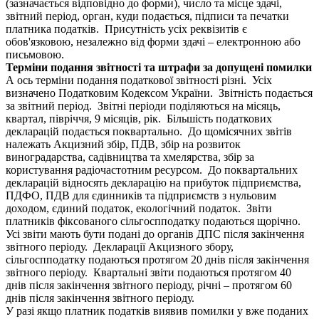
(зазначається відповідно до форми), число та місце здачі,
звітний період, орган, куди подається, підписи та печатки
платника податків. Присутність усіх реквізитів є
обов'язковою, незалежно від форми здачі – електронною або
письмовою.
Терміни подання звітності та штрафи за допущені помилки
А ось терміни подання податкової звітності різні. Усіх
визначено Податковим Кодексом України. Звітність подається
за звітний період. Звітні періоди поділяються на місяць,
квартал, півріччя, 9 місяців, рік. Більшість податкових
декларацій подається поквартально. До щомісячних звітів
належать Акцизний збір, ПДВ, збір на розвиток
виноградарства, садівництва та хмелярства, збір за
користування радіочастотним ресурсом. До поквартальних
декларацій відносять декларацію на прибуток підприємства,
ПДФО, ПДВ для єдинників та підприємств з нульовим
доходом, єдиний податок, екологічний податок. Звіти
платників фіксованого сільгоспподатку подаються щорічно.
Усі звіти мають бути подані до органів ДПС після закінчення
звітного періоду. Декларації Акцизного збору,
сільгоспподатку подаються протягом 20 днів після закінчення
звітного періоду. Квартальні звіти подаються протягом 40
днів після закінчення звітного періоду, річні – протягом 60
днів після закінчення звітного періоду.
У разі якщо платник податків виявив помилки у вже поданих