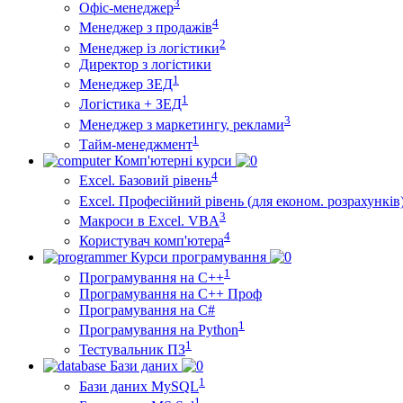
3
Офіс-менеджер
4
Менеджер з продажів
2
Менеджер із логістики
Директор з логістики
1
Менеджер ЗEД
1
Логістика + ЗЕД
3
Менеджер з маркетингу, реклами
1
Тайм-менеджмент
Комп'ютерні курси
4
Excel. Базовий рівень
Excel. Професійний рівень (для економ. розрахунків
3
Макроси в Excel. VBA
4
Користувач комп'ютера
Курси програмування
1
Програмування на С++
Програмування на С++ Проф
Програмування на C#
1
Програмування на Python
1
Тестувальник ПЗ
Бази даних
1
Бази даних MySQL
1