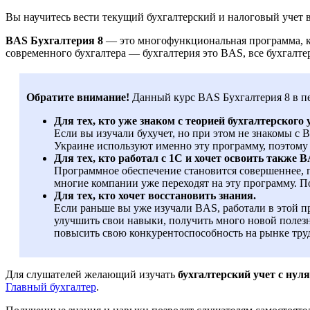
Вы научитесь вести текущий бухгалтерский и налоговый учет
BAS Бухгалтерия 8
— это многофункциональная программа, кот
современного бухгалтера — бухгалтерия это BAS, все бухгалте
Обратите внимание!
Данный курс BAS Бухгалтерия 8 в пе
Для тех, кто уже знаком с теорией бухгалтерского 
Если вы изучали бухучет, но при этом не знакомы с 
Украине используют именно эту программу, поэтому 
Для тех, кто работал с 1C и хочет освоить также 
Программное обеспечение становится совершеннее, п
многие компании уже переходят на эту программу. П
Для тех, кто хочет восстановить знания.
Если раньше вы уже изучали BAS, работали в этой п
улучшить свои навыки, получить много новой полез
повысить свою конкурентоспособность на рынке труд
Для слушателей желающий изучать
бухгалтерский учет с нуля
Главный бухгалтер
.