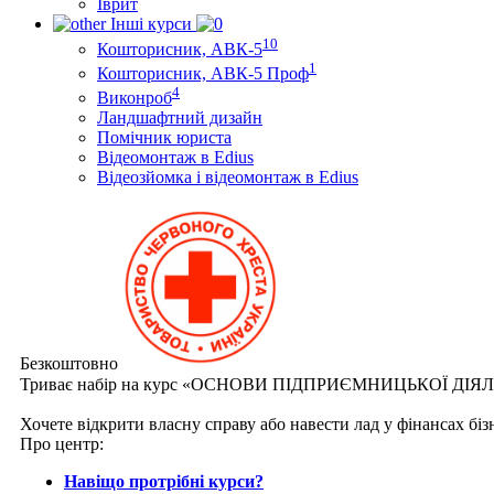
Іврит
Інші курси
10
Кошторисник, АВК-5
1
Кошторисник, АВК-5 Проф
4
Виконроб
Ландшафтний дизайн
Помічник юриста
Відеомонтаж в Edius
Відеозйомка і відеомонтаж в Edius
Безкоштовно
Триває набір на курс «ОСНОВИ ПІДПРИЄМНИЦЬКОЇ ДІЯ
Хочете відкрити власну справу або навести лад у фінансах бі
Про центр:
Навіщо протрібні курси?