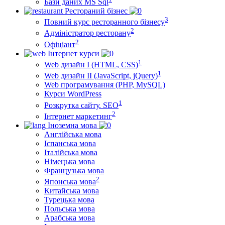
Бази даних MS Sql
Рестораний бізнес
3
Повний курс ресторанного бізнесу
2
Адміністратор ресторану
2
Офіціант
Інтернет курси
1
Web дизайн I (HTML, CSS)
1
Web дизайн II (JavaScript, jQuery)
Web програмування (PHP, MySQL)
Курси WordPress
1
Розкрутка сайту. SEO
2
Інтернет маркетинг
Іноземна мова
Англійська мова
Іспанська мова
Італійська мова
Німецька мова
Французька мова
2
Японська мова
Китайська мова
Турецька мова
Польська мова
Арабська мова