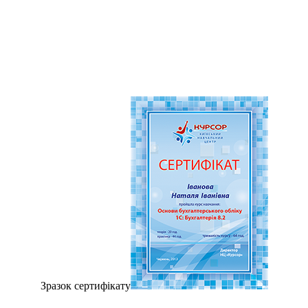
Зразок сертифiкату