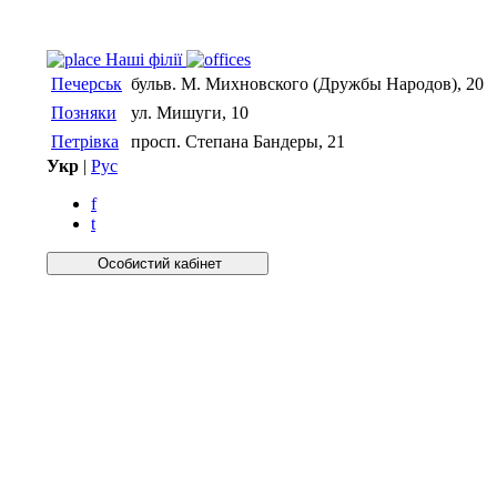
Нашi фiлiї
Печерськ
бульв. М. Михновского (Дружбы Народов), 20
Позняки
ул. Мишуги, 10
Петрівка
просп. Степана Бандеры, 21
Укр
|
Рус
f
t
Особистий кабiнет