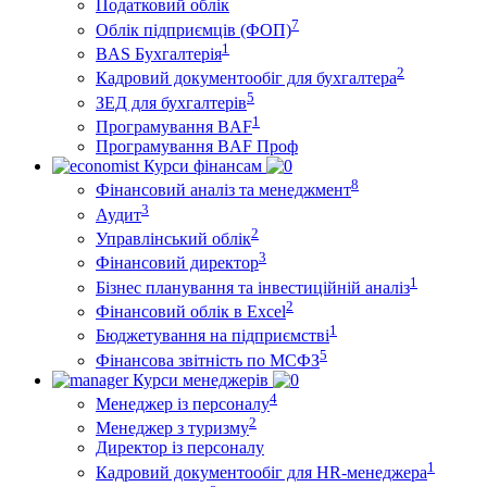
Податковий облік
7
Облік підприємців (ФОП)
1
BAS Бухгалтерія
2
Кадровий документообіг для бухгалтера
5
ЗЕД для бухгалтерів
1
Програмування BAF
Програмування BAF Проф
Курси фінансам
8
Фінансовий аналіз та менеджмент
3
Аудит
2
Управлінський облік
3
Фінансовий директор
1
Бізнес планування та інвестиційній аналіз
2
Фінансовий облiк в Excel
1
Бюджетування на підприємстві
5
Фінансова звітність по МСФЗ
Курси менеджерів
4
Менеджер із персоналу
2
Менеджер з туризму
Директор iз персоналу
1
Кадровий документообіг для HR-менеджера