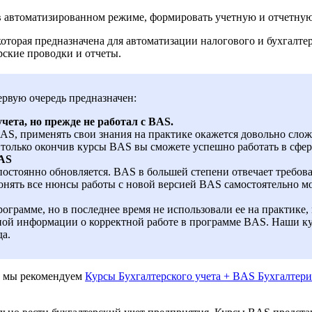
 в автоматизированном режиме, формировать учетную и отчетн
орая предназначена для автоматизации налогового и бухгалтерс
рские проводки и отчеты.
рвую очередь предназначен:
учета, но прежде не работал с BAS.
BAS, применять свои знания на практике окажется довольно сло
только окончив курсы BAS вы сможете успешно работать в сфере
BAS
остоянно обновляется. BAS в большей степени отвечает требова
онять все нюнсы работы с новой версией BAS самостоятельно мо
рограмме, но в последнее время не использовали ее на практике
ной информации о корректной работе в программе BAS. Наши кур
а.
мы рекомендуем
Курсы Бухгалтерского учета + BAS Бухгалтери