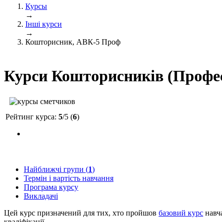
Курсы
→
Інші курси
→
Кошторисник, АВК-5 Проф
Курси Кошторисників (Профе
Рейтинг курса:
5
/5 (
6
)
Найближчі групи (
1
)
Термін і вартість навчання
Програма курсу
Викладачі
Цей курс призначений для тих, хто пройшов
базовий курс
навча
кваліфікації