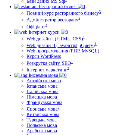
Бази даних MS Sql
Рестораний бізнес
3
Повний курс ресторанного бізнесу
2
Адміністратор ресторану
2
Офіціант
Інтернет курси
1
Web дизайн I (HTML, CSS)
1
Web дизайн II (JavaScript, jQuery)
Web програмування (PHP, MySQL)
Курси WordPress
1
Розкрутка сайту. SEO
2
Інтернет маркетинг
Іноземна мова
Англійська мова
Іспанська мова
Італійська мова
Німецька мова
Французька мова
2
Японська мова
Китайська мова
Турецька мова
Польська мова
Арабська мова