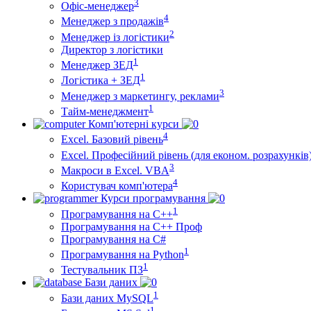
3
Офіс-менеджер
4
Менеджер з продажів
2
Менеджер із логістики
Директор з логістики
1
Менеджер ЗEД
1
Логістика + ЗЕД
3
Менеджер з маркетингу, реклами
1
Тайм-менеджмент
Комп'ютерні курси
4
Excel. Базовий рівень
Excel. Професійний рівень (для економ. розрахунків
3
Макроси в Excel. VBA
4
Користувач комп'ютера
Курси програмування
1
Програмування на С++
Програмування на С++ Проф
Програмування на C#
1
Програмування на Python
1
Тестувальник ПЗ
Бази даних
1
Бази даних MySQL
1