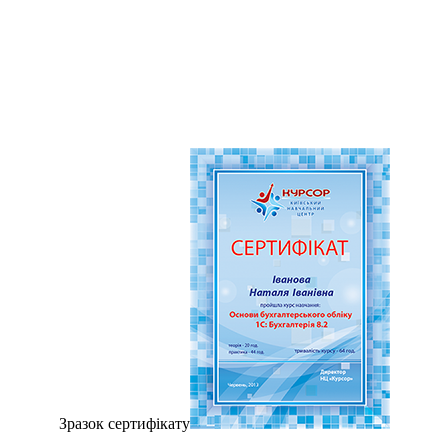
Зразок сертифiкату