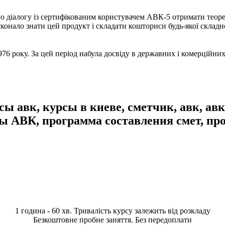
 діалогу із сертифікованим користувачем АВК-5 отримати теорет
конало знати цей продукт і складати кошториси будь-якої складно
76 року. За цей період набула досвіду в державних і комерційни
 авк, курсы в киеве, сметчик, авк, авк 
ты АВК, программа составления смет, пр
1 година - 60 хв. Тривалість курсу залежить від розкладу
Безкоштовне пробне заняття. Без передоплати