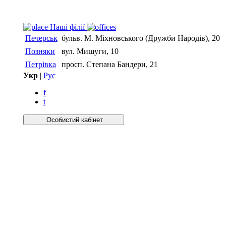
Нашi фiлiї
Печерськ
бульв. М. Міхновського (Дружби Народів), 20
Позняки
вул. Мишуги, 10
Петрівка
просп. Степана Бандери, 21
Укр
|
Рус
f
t
Особистий кабiнет