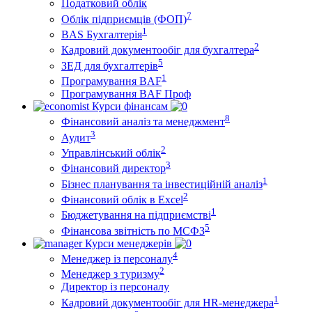
Податковий облік
7
Облік підприємців (ФОП)
1
BAS Бухгалтерія
2
Кадровий документообіг для бухгалтера
5
ЗЕД для бухгалтерів
1
Програмування BAF
Програмування BAF Проф
Курси фінансам
8
Фінансовий аналіз та менеджмент
3
Аудит
2
Управлінський облік
3
Фінансовий директор
1
Бізнес планування та інвестиційній аналіз
2
Фінансовий облiк в Excel
1
Бюджетування на підприємстві
5
Фінансова звітність по МСФЗ
Курси менеджерів
4
Менеджер із персоналу
2
Менеджер з туризму
Директор iз персоналу
1
Кадровий документообіг для HR-менеджера