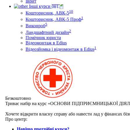
Іврит
Інші курси
10
Кошторисник, АВК-5
1
Кошторисник, АВК-5 Проф
5
Виконроб
2
Ландшафтний дизайн
Помічник юриста
Відеомонтаж в Edius
1
Відеозйомка і відеомонтаж в Edius
Безкоштовно
Триває набір на курс «ОСНОВИ ПІДПРИЄМНИЦЬКОЇ ДІЯ
Хочете відкрити власну справу або навести лад у фінансах бі
Про центр:
Навіщо протрібні курси?