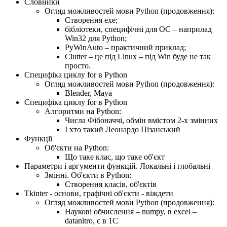
Словники
Огляд можливостей мови Python (продовження):
Створення exe;
бібліотеки, специфічні для ОС – наприлад
Win32 для Python;
PyWinAuto – практичний приклад;
Clutter – це під Linux – під Win буде не так
просто.
Специфіка циклу for в Python
Огляд можливостей мови Python (продовження):
Blender, Maya
Специфіка циклу for в Python
Алгоритми на Python:
Числа Фібоначчі, обмін вмістом 2-х змінних
І хто такий Леонардо Пізанський
Функції
Об'єкти на Python:
Що таке клас, що таке об'єкт
Параметри і аргументи функцій. Локальні і глобальні
Змінні. Об'єкти в Python:
Створення класів, об'єктів
Tkinter - основи, графічні об'єкти - віждети
Огляд можливостей мови Python (продовження):
Наукові обчислення – numpy, в excel –
datanitro, є в 1C