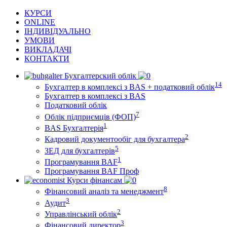
КУРСИ
ONLINE
ІНДИВІДУАЛЬНО
УМОВИ
ВИКЛАДАЧІ
КОНТАКТИ
Бухгалтерский облік
14
Бухгалтер в комплексі з BAS + податковий облік
Бухгалтер в комплексі з BAS
Податковий облік
7
Облік підприємців (ФОП)
1
BAS Бухгалтерія
2
Кадровий документообіг для бухгалтера
5
ЗЕД для бухгалтерів
1
Програмування BAF
Програмування BAF Проф
Курси фінансам
8
Фінансовий аналіз та менеджмент
3
Аудит
2
Управлінський облік
3
Фінансовий директор