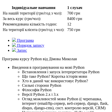
Iндивідуальне навчання
1 слухач
На нашiй території (грн/год з чол):
700 грн
За весь курс (грн/чол):
8400 грн
Рекомендована кiлькiсть годин:
12
На території клієнта (грн/год з чол):
750 грн
Програма
Порядок запису
Запис
Програма курсу Python вiд Дiмова Миколая
Введення в програмування на мові Python
Встановлення і запуск інтерпретатора Python
Що таке Python? Коротка історія мови
Хто в даний час використовує Python?
Cильні сторони Python
Філософія Python
Версії Python 2.x і 3.x
Огляд можливостей мови Python (( черепашка,
інтернет (email/ftp-сервер, веб-сервер, django, flask,
disqus, django-cms), сист. контролю версій, CRM)