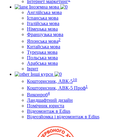
Інтернет маркетинг
Іноземна мова
Англійська мова
Іспанська мова
Італійська мова
Німецька мова
Французька мова
2
Японська мова
Китайська мова
Турецька мова
Польська мова
Арабська мова
Іврит
Інші курси
10
Кошторисник, АВК-5
1
Кошторисник, АВК-5 Проф
4
Виконроб
Ландшафтний дизайн
Помічник юриста
Відеомонтаж в Edius
Відеозйомка і відеомонтаж в Edius