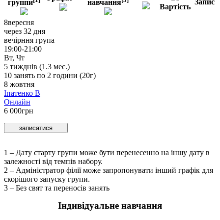
Запис
группи
навчання
Вартість
8
вересня
через 32 дня
вечірння група
19:00-21:00
Вт, Чт
5
тижднів (
1.3
мес.)
10
занять по
2
години (
20
г)
8 жовтня
Іпатенко В
Онлайн
6 000
грн
записатися
1 – Дату старту групи може бути перенесенно на іншу дату в
залежностi вiд темпiв набору.
2 – Адмiнiстратор фiлiї може запропонувати інший графік для
скорішого запуску групи.
3 – Без свят та переносів занять
Iндивідуальне навчання