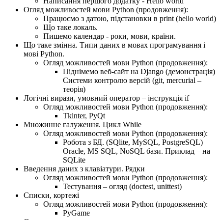
Написання першого додатку - Hello world
Огляд можливостей мови Python (продовження):
Працюємо з датою, підстановки в print (hello world)
Що таке локаль.
Пишемо календар - роки, мови, країни.
Що таке змінна. Типи даних в мовах програмування і
мові Python.
Огляд можливостей мови Python (продовження):
Піднімемо веб-сайт на Django (демонстрація)
Системи контролю версій (git, mercurial –
теорія)
Логічні вирази, умовний оператор – інструкція if
Огляд можливостей мови Python (продовження):
Tkinter, PyQt
Множинне галуження. Цикл While
Огляд можливостей мови Python (продовження):
Робота з БД. (SQlite, MySQL, PostgreSQL)
Oracle, MS SQL, NoSQL бази. Приклад – на
SQLite
Введення даних з клавіатури. Рядки
Огляд можливостей мови Python (продовження):
Тестування – огляд (doctest, unittest)
Списки, кортежі
Огляд можливостей мови Python (продовження):
PyGame