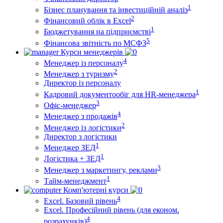
1
Бізнес планування та інвестиційній аналіз
2
Фінансовий облiк в Excel
1
Бюджетування на підприємстві
5
Фінансова звітність по МСФЗ
Курси менеджерів
4
Менеджер із персоналу
2
Менеджер з туризму
Директор iз персоналу
1
Кадровий документообіг для HR-менеджера
3
Офіс-менеджер
4
Менеджер з продажів
2
Менеджер із логістики
Директор з логістики
1
Менеджер ЗEД
1
Логістика + ЗЕД
3
Менеджер з маркетингу, реклами
1
Тайм-менеджмент
Комп'ютерні курси
4
Excel. Базовий рівень
Excel. Професійний рівень (для економ.
4
розрахунків)