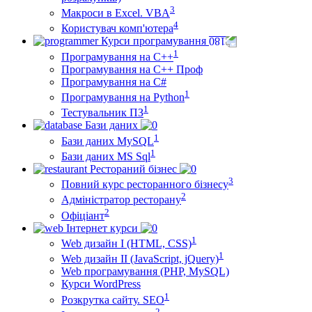
3
Макроси в Excel. VBA
4
Користувач комп'ютера
Курси програмування
1
Програмування на С++
Програмування на С++ Проф
Програмування на C#
1
Програмування на Python
1
Тестувальник ПЗ
Бази даних
1
Бази даних MySQL
1
Бази даних MS Sql
Рестораний бізнес
3
Повний курс ресторанного бізнесу
2
Адміністратор ресторану
2
Офіціант
Інтернет курси
1
Web дизайн I (HTML, CSS)
1
Web дизайн II (JavaScript, jQuery)
Web програмування (PHP, MySQL)
Курси WordPress
1
Розкрутка сайту. SEO
2