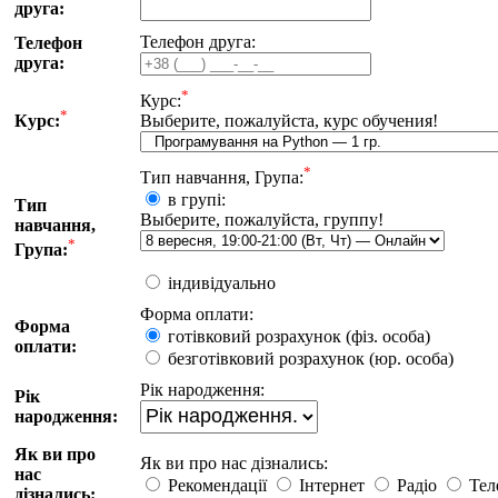
друга:
Телефон друга:
Телефон
друга:
*
Курс:
*
Курс:
Выберите, пожалуйста, курс обучения!
*
Тип навчання, Група:
в групі:
Тип
Выберите, пожалуйста, группу!
навчання,
*
Група:
iндивiдуально
Форма оплати:
Форма
готiвковий розрахунок (фiз. особа)
оплати:
безготiвковий розрахунок (юр. особа)
Рiк народження:
Рiк
народження:
Як ви про
Як ви про нас дізнались:
нас
Рекомендації
Iнтернет
Радіо
Тел
дізнались: