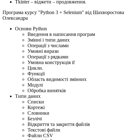
Tkinter – віджети – продовження.
Програма курсу "Python 3 + Selenium" вiд Шахворостова
Олександра
Основи Python
Введення в написання програм
Змінні і типи даних
Операції з числами
Умовні вирази
Операції з рядками
Умовна конструкція if
Цикли.
Функції
Область видимості змінних
Модулі
Обробка винятків
Типи даних
Списки
Кортежі
Словники
Безлічі
Відкриття та закриття файлів
Текстові файли
Файли CSV