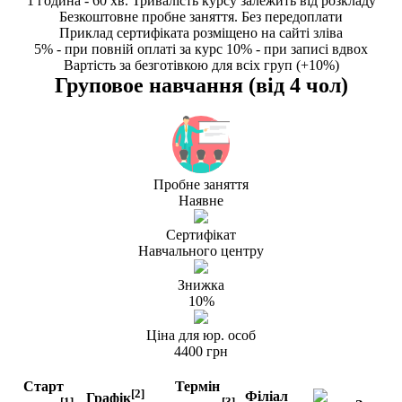
1 година - 60 хв. Тривалість курсу залежить від розкладу
Безкоштовне пробне заняття. Без передоплати
Приклад сертифіката розміщено на сайті зліва
5% - при повній оплаті за курс 10% - при записі вдвох
Вартість за безготівкою для всіх груп (+10%)
Груповое навчання (вiд 4 чол)
Пробне заняття
Наявне
Сертифiкат
Навчального центру
Знижка
10%
Цiна для юр. особ
4400 грн
Старт
Термін
[2]
Філіал
Графік
[1]
[3]