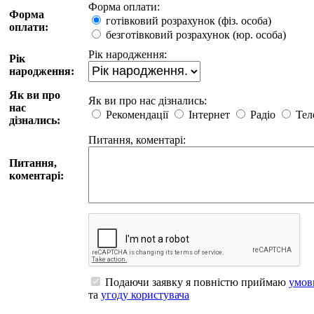
Форма оплати:
Форма
готiвковий розрахунок (фiз. особа)
оплати:
безготiвковий розрахунок (юр. особа)
Рiк народження:
Рiк
народження:
Як ви про
Як ви про нас дізнались:
нас
Рекомендації
Iнтернет
Радіо
Тел
дізнались:
Питання, коментарi:
Питання,
коментарi:
Подаючи заявку я повністю приймаю
умов
та
угоду користувача