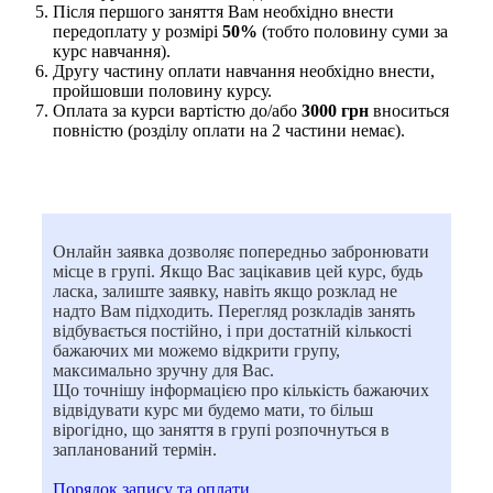
Після першого заняття Вам необхідно внести
передоплату у розмірі
50%
(тобто половину суми за
курс навчання).
Другу частину оплати навчання необхідно внести,
пройшовши половину курсу.
Оплата за курси вартістю до/або
3000 грн
вноситься
повністю (розділу оплати на 2 частини немає).
Онлайн заявка дозволяє попередньо забронювати
місце в групі. Якщо Вас зацікавив цей курс, будь
ласка, залиште заявку, навіть якщо розклад не
надто Вам підходить. Перегляд розкладів занять
відбувається постійно, і при достатній кількості
бажаючих ми можемо відкрити групу,
максимально зручну для Вас.
Що точнішу інформацією про кількість бажаючих
відвідувати курс ми будемо мати, то більш
вірогідно, що заняття в групі розпочнуться в
запланований термін.
Порядок запису та оплати