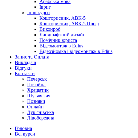
Арабська мова
Іврит
Інші курси
Кошторисник, АВК-5
Кошторисник, АВК-5 Проф
Виконроб
Ландшафтний дизайн
Помічник юриста
Відеомонтаж в Edius
Відеозйомка і відеомонтаж в Edius
Запис та Оплата
Викладачі
Відгуки
Контакти
Печерськ
Почайна
Хрещатик
Шулявская
Позняки
Онлайн
Лук'янівська
Лівобережна
Головна
Всі курси