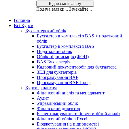
Вiдправити заявку
Подача заявки... Зачекайте...
Головна
Всі Курси
Бухгалтерский облік
Бухгалтер в комплексі з BAS + податковий
облік
Бухгалтер в комплексі з BAS
Податковий облік
Облік підприємців (ФОП)
BAS Бухгалтерія
Кадровий документообіг для бухгалтера
ЗЕД для бухгалтерів
Програмування BAF
Програмування BAF Проф
Курси фінансам
Фінансовий аналіз та менеджмент
Аудит
Управлінський облік
Фінансовий директор
Бізнес планування та інвестиційній аналіз
Фінансовий облiк в Excel
Бюджетування на підприємстві