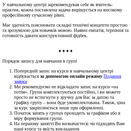
У навчальному центрі зарекомендував себе як вчитель-
практик, кожна поставлена задача вирішується на високому
професійному сучасному рівні.
Має здатність пояснювати складні технічні концепти простою
та зрозумілою для новачків мовою. Наявні емпатія, терпіння та
готовність давати конструктивний фідбек.
✦✦✦✦
Порядок запису для навчання в групi
Попередній запис на курси в навчальному центрі
відбувається
за допомогою онлайн режиму
Подання
заявки
Ми рекомендуємо не відкладати запис на курси «на
потім». Групи комплектуються постійно, і ви можете
просто не встигнути у зручну для Вас за датою та
графіку групу – вона буде укомплектована. Також, ціна
за курс закріплюється лише при оформленні.
Початок занять у групах проходить за графіком або в
міру формування групи.
На першому занятті Ви визначаєтеся: чи підходять Вам
наші курси та якість викладання.