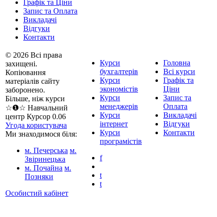
Графік та Ціни
Запис та Оплата
Викладачі
Відгуки
Контакти
© 2026 Всі права
Курси
Головна
захищені.
бухгалтерів
Всі курси
Копіювання
Курси
Графік та
матеріалів сайту
экономістів
Ціни
заборонено.
Курси
Запис та
Більше, ніж курси
менеджерів
Оплата
☆❶☆ Навчальний
Курси
Викладачі
центр Курсор 0.06
інтернет
Відгуки
Угода користувача
Курси
Контакти
Ми знаходимося біля:
програмістів
м. Печерська
м.
f
Звіринецька
м. Почайна
м.
t
Позняки
t
Особистий кабінет