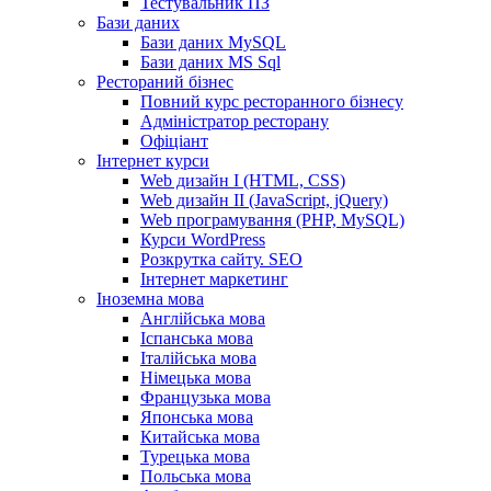
Тестувальник ПЗ
Бази даних
Бази даних MySQL
Бази даних MS Sql
Рестораний бізнес
Повний курс ресторанного бізнесу
Адміністратор ресторану
Офіціант
Інтернет курси
Web дизайн I (HTML, CSS)
Web дизайн II (JavaScript, jQuery)
Web програмування (PHP, MySQL)
Курси WordPress
Розкрутка сайту. SEO
Інтернет маркетинг
Іноземна мова
Англійська мова
Іспанська мова
Італійська мова
Німецька мова
Французька мова
Японська мова
Китайська мова
Турецька мова
Польська мова