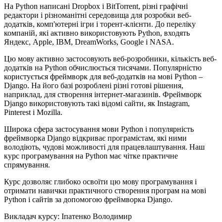
На Python написані Dropbox і BitTorrent, різні графічні
редактори і різноманітні середовища для розробки веб-
додатків, комп'ютерні ігри і торент-клієнти. До переліку
компаній, які активно використовують Python, входять
Яндекс, Apple, IBM, DreamWorks, Google і NASA.
Цю мову активно застосовують веб-розробники, кількість веб-
додатків на Python обчислюється тисячами. Популярністю
користується фреймворк для веб-додатків на мові Python –
Django. На його базі розроблені різні готові рішення,
наприклад, для створення інтернет-магазинів. Фреймворк
Django використовують такі відомі сайти, як Instagram,
Pinterest і Mozilla.
Широка сфера застосування мови Python і популярність
фреймворка Django відкриває програмістам, які ними
володіють, чудові можливості для працевлаштування. Наш
курс програмування на Python має чітке практичне
спрямування.
Курс дозволяє глибоко освоїти цю мову програмування і
отримати навички практичного створення програм на мові
Python і сайтів за допомогою фреймворка Django.
Викладач курсу:
Іпатенко Володимир