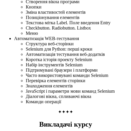
Створення вікна програми
Кнопки
Зміна властивостей елементів
Позиціонування елементів
Текстова мітка Label. Поле введення Entry
Checkbutton. Radiobutton. Listbox
Меню
Автоматизація WEB-тестування
Структура веб-сторінки
Selenium для Python: перші кроки
Автоматизація тестування веб-додатків
Коротка історія проекту Selenium
Набір інструментів Selenium
Підтримувані браузери і платформи
Часто використовувані команди Selenium
Перевірка елементів сторінки
Знаходження елементів
JavaScript і параметри мови команд Selenium
Діалогові вікна, спливаючі вікна
Команди операції
✦✦✦✦
Викладачi курсу