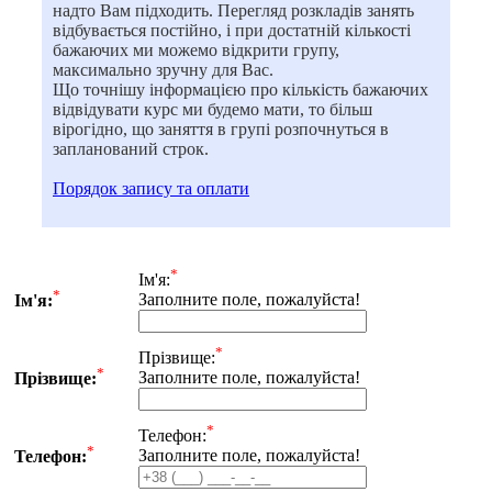
надто Вам підходить. Перегляд розкладів занять
відбувається постійно, і при достатній кількості
бажаючих ми можемо відкрити групу,
максимально зручну для Вас.
Що точнішу інформацією про кількість бажаючих
відвідувати курс ми будемо мати, то більш
вірогідно, що заняття в групі розпочнуться в
запланований строк.
Порядок запису та оплати
*
Iм'я:
*
Заполните поле, пожалуйста!
Iм'я:
*
Прiзвище:
*
Заполните поле, пожалуйста!
Прiзвище:
*
Телефон:
*
Заполните поле, пожалуйста!
Телефон: