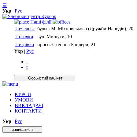
☰
Укр
|
Рус
Нашi фiлiї
Печерськ
бульв. М. Міхновського (Дружби Народів), 20
Позняки
вул. Мишуги, 10
Петрівка
просп. Степана Бандери, 21
Укр
|
Рус
f
t
Особистий кабiнет
КУРСИ
УМОВИ
ВИКЛАДАЧІ
КОНТАКТИ
Укр
|
Рус
записатися