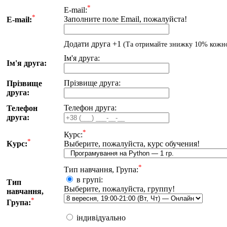
*
E-mail:
*
Заполните поле Email, пожалуйста!
E-mail:
Додати друга +1
(Та отримайте знижку 10% кожн
Iм'я друга:
Iм'я друга:
Прiзвище друга:
Прiзвище
друга:
Телефон друга:
Телефон
друга:
*
Курс:
*
Курс:
Выберите, пожалуйста, курс обучения!
*
Тип навчання, Група:
в групі:
Тип
Выберите, пожалуйста, группу!
навчання,
*
Група:
iндивiдуально