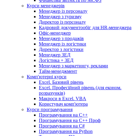
Фінансова звітність по МСФЗ
Курси менеджерів
Менеджер із персоналу
Менеджер з туризму
Директор iз персоналу
Кадровий документообіг для HR-менеджера
Офіс-менеджер
Менеджер з продажів
Менеджер із логістики
Директор з логістики
Менеджер ЗEД
Логістика + ЗЕД
Менеджер з маркетингу, реклами
Тайм-менеджмент
Комп'ютерні курси
Excel. Базовий рівень
Excel. Професійний рівень (для економ.
розрахунків)
Макроси в Excel. VBA
Користувач комп'ютера
Курси програмування
Програмування на С++
Програмування на С++ Проф
Програмування на C#
Програмування на Python