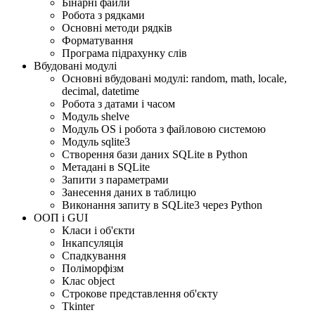
Бінарні файли
Робота з рядками
Основні методи рядків
Форматування
Програма підрахунку слів
Вбудовані модулі
Основні вбудовані модулі: random, math, locale,
decimal, datetime
Робота з датами і часом
Модуль shelve
Модуль OS і робота з файловою системою
Модуль sqlite3
Створення бази даних SQLite в Python
Метадані в SQLite
Запити з параметрами
Занесення даних в таблицю
Виконання запиту в SQLite3 через Python
ООП і GUI
Класи і об'єкти
Інкапсуляція
Спадкування
Поліморфізм
Клас object
Строкове представлення об'єкту
Tkinter