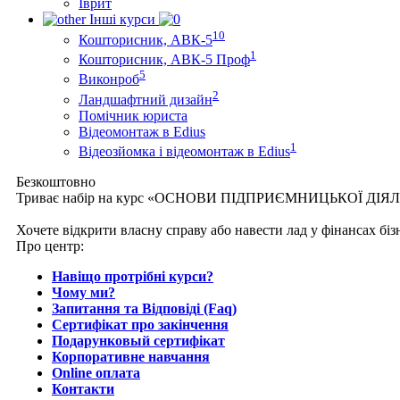
Іврит
Інші курси
10
Кошторисник, АВК-5
1
Кошторисник, АВК-5 Проф
5
Виконроб
2
Ландшафтний дизайн
Помічник юриста
Відеомонтаж в Edius
1
Відеозйомка і відеомонтаж в Edius
Безкоштовно
Триває набір на курс «ОСНОВИ ПІДПРИЄМНИЦЬКОЇ ДІЯ
Хочете відкрити власну справу або навести лад у фінансах бі
Про центр:
Навіщо протрібні курси?
Чому ми?
Запитання та Відповіді (Faq)
Сертифікат про закінчення
Подарунковый сертифікат
Корпоративне навчання
Online оплата
Контакти