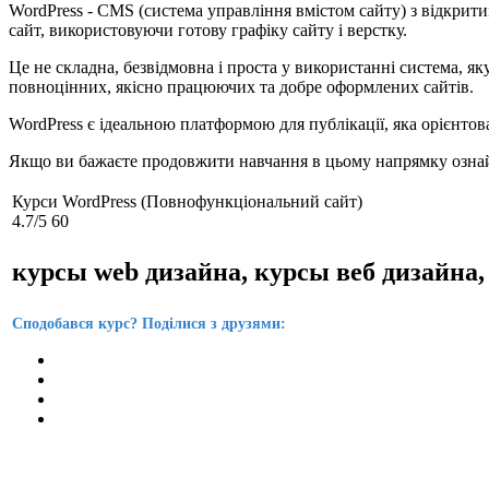
WordPress - CMS (система управління вмістом сайту) з відкрит
сайт, використовуючи готову графіку сайту і верстку.
Це не складна, безвідмовна і проста у використанні система, 
повноцінних, якісно працюючих та добре оформлених сайтів.
WordPress є ідеальною платформою для публікації, яка орієнтов
Якщо ви бажаєте продовжити навчання в цьому напрямку озна
Курси WordPress (Повнофункціональний сайт)
4.7
/5
60
курсы web дизайна, курсы веб дизайна,
Сподобався курс? Поділися з друзями: