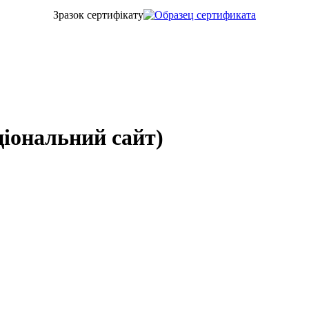
Зразок сертифiкату
іональний сайт)