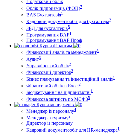
Податковий облік
7
Облік підприємців (ФОП)
1
BAS Бухгалтерія
2
Кадровий документообіг для бухгалтера
5
ЗЕД для бухгалтерів
1
Програмування BAF
Програмування BAF Проф
Курси фінансам
8
Фінансовий аналіз та менеджмент
3
Аудит
2
Управлінський облік
3
Фінансовий директор
1
Бізнес планування та інвестиційній аналіз
2
Фінансовий облiк в Excel
1
Бюджетування на підприємстві
5
Фінансова звітність по МСФЗ
Курси менеджерів
4
Менеджер із персоналу
2
Менеджер з туризму
Директор iз персоналу
1
Кадровий документообіг для HR-менеджера