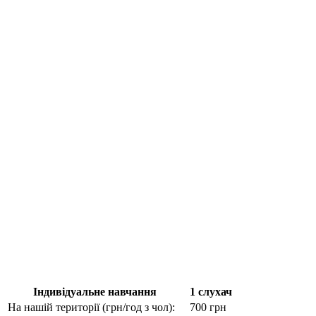
Iндивідуальне навчання
1 слухач
На нашiй території (грн/год з чол):
700 грн