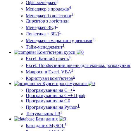
3
Офіс-менеджер
4
Менеджер з продажів
2
Менеджер із логістики
Директор з логістики
1
Менеджер ЗEД
1
Логістика + ЗЕД
3
Менеджер з маркетингу, реклами
1
Тайм-менеджмент
Комп'ютерні курси
4
Excel. Базовий рівень
Excel. Професійний рівень (для економ. розрахунків
3
Макроси в Excel. VBA
4
Користувач комп'ютера
Курси програмування
1
Програмування на С++
Програмування на С++ Проф
Програмування на C#
1
Програмування на Python
1
Тестувальник ПЗ
Бази даних
1
Бази даних MySQL
1