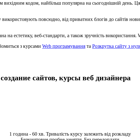
им вихідним кодом, найбільш популярна на сьогоднішній день. Ця
яку використовують повсюдно, від приватних блогів до сайтів но
ана на естетику, веб-стандарти, а також зручність використання
йомиться з курсами
Web програмування
та
Розкрутка сайту з нул
 создание сайтов, курсы веб дизайнера
1 година - 60 хв. Тривалість курсу залежить від розкладу
Безкоштовне пробне заняття. Без передоплати