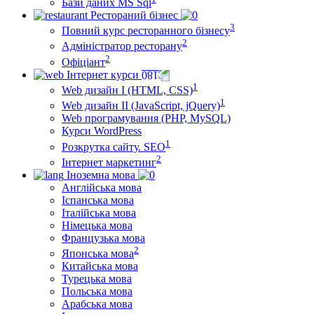
Бази даних MS Sql
Рестораний бізнес
3
Повний курс ресторанного бізнесу
2
Адміністратор ресторану
2
Офіціант
Інтернет курси
1
Web дизайн I (HTML, CSS)
1
Web дизайн II (JavaScript, jQuery)
Web програмування (PHP, MySQL)
Курси WordPress
1
Розкрутка сайту. SEO
2
Інтернет маркетинг
Іноземна мова
Англійська мова
Іспанська мова
Італійська мова
Німецька мова
Французька мова
2
Японська мова
Китайська мова
Турецька мова
Польська мова
Арабська мова