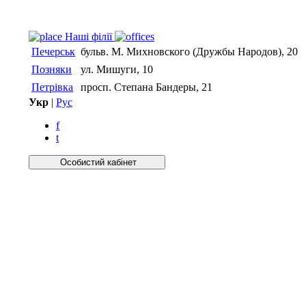
Нашi фiлiї
Печерськ
бульв. М. Михновского (Дружбы Народов), 20
Позняки
ул. Мишуги, 10
Петрівка
просп. Степана Бандеры, 21
Укр
|
Рус
f
t
Особистий кабiнет