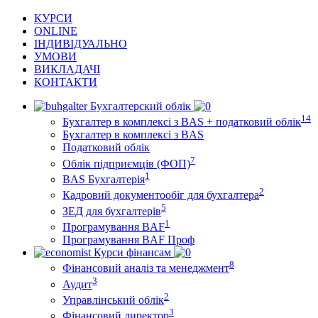
КУРСИ
ONLINE
ІНДИВІДУАЛЬНО
УМОВИ
ВИКЛАДАЧІ
КОНТАКТИ
Бухгалтерский облік
14
Бухгалтер в комплексі з BAS + податковий облік
Бухгалтер в комплексі з BAS
Податковий облік
7
Облік підприємців (ФОП)
1
BAS Бухгалтерія
2
Кадровий документообіг для бухгалтера
5
ЗЕД для бухгалтерів
1
Програмування BAF
Програмування BAF Проф
Курси фінансам
8
Фінансовий аналіз та менеджмент
3
Аудит
2
Управлінський облік
3
Фінансовий директор