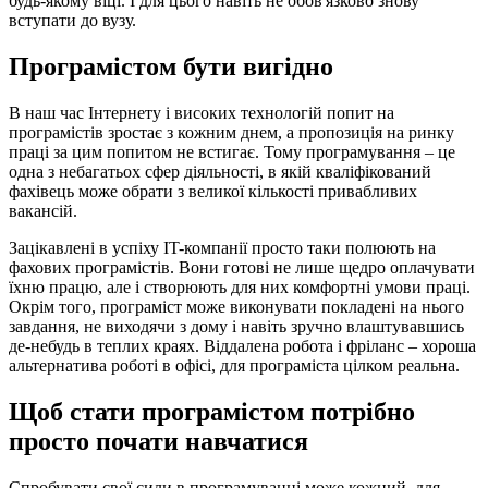
будь-якому віці. І для цього навіть не обов'язково знову
вступати до вузу.
Програмістом бути вигідно
В наш час Інтернету і високих технологій попит на
програмістів зростає з кожним днем, а пропозиція на ринку
праці за цим попитом не встигає. Тому програмування – це
одна з небагатьох сфер діяльності, в якій кваліфікований
фахівець може обрати з великої кількості привабливих
вакансій.
Зацікавлені в успіху IT-компанії просто таки полюють на
фахових програмістів. Вони готові не лише щедро оплачувати
їхню працю, але і створюють для них комфортні умови праці.
Окрім того, програміст може виконувати покладені на нього
завдання, не виходячи з дому і навіть зручно влаштувавшись
де-небудь в теплих краях. Віддалена робота і фріланс – хороша
альтернатива роботі в офісі, для програміста цілком реальна.
Щоб стати програмістом потрібно
просто почати навчатися
Спробувати свої сили в програмуванні може кожний, для