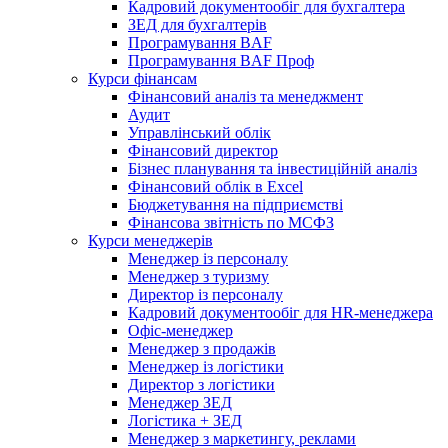
Кадровий документообіг для бухгалтера
ЗЕД для бухгалтерів
Програмування BAF
Програмування BAF Проф
Курси фінансам
Фінансовий аналіз та менеджмент
Аудит
Управлінський облік
Фінансовий директор
Бізнес планування та інвестиційній аналіз
Фінансовий облiк в Excel
Бюджетування на підприємстві
Фінансова звітність по МСФЗ
Курси менеджерів
Менеджер із персоналу
Менеджер з туризму
Директор iз персоналу
Кадровий документообіг для HR-менеджера
Офіс-менеджер
Менеджер з продажів
Менеджер із логістики
Директор з логістики
Менеджер ЗEД
Логістика + ЗЕД
Менеджер з маркетингу, реклами