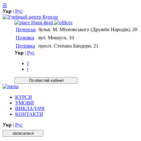
☰
Укр
|
Рус
Нашi фiлiї
Печерськ
бульв. М. Міхновського (Дружби Народів), 20
Позняки
вул. Мишуги, 10
Петрівка
просп. Степана Бандери, 21
Укр
|
Рус
f
t
Особистий кабiнет
КУРСИ
УМОВИ
ВИКЛАДАЧІ
КОНТАКТИ
Укр
|
Рус
записатися