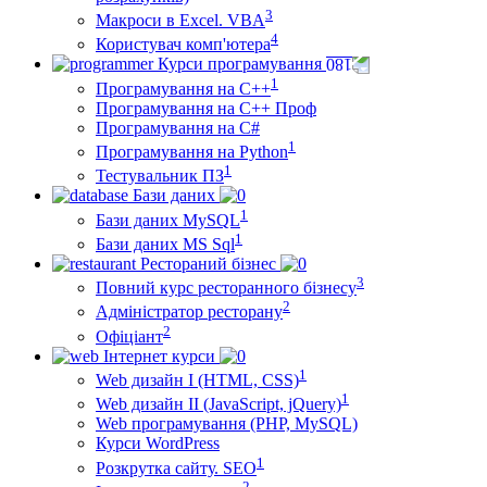
3
Макроси в Excel. VBA
4
Користувач комп'ютера
Курси програмування
1
Програмування на С++
Програмування на С++ Проф
Програмування на C#
1
Програмування на Python
1
Тестувальник ПЗ
Бази даних
1
Бази даних MySQL
1
Бази даних MS Sql
Рестораний бізнес
3
Повний курс ресторанного бізнесу
2
Адміністратор ресторану
2
Офіціант
Інтернет курси
1
Web дизайн I (HTML, CSS)
1
Web дизайн II (JavaScript, jQuery)
Web програмування (PHP, MySQL)
Курси WordPress
1
Розкрутка сайту. SEO
2