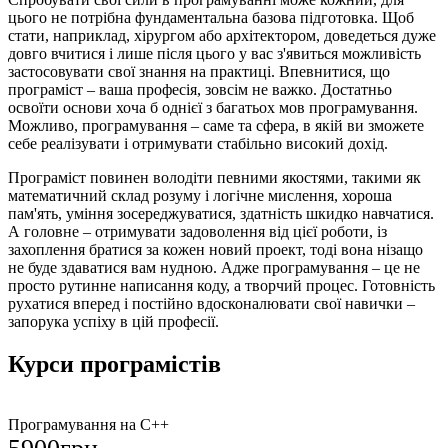
цього не потрібна фундаментальна базова підготовка. Щоб
стати, наприклад, хірургом або архітектором, доведеться дуже
довго вчитися і лише після цього у вас з'явиться можливість
застосовувати свої знання на практиці. Впевнитися, що
програміст – ваша професія, зовсім не важко. Достатньо
освоїти основи хоча б однієї з багатьох мов програмування.
Можливо, програмування – саме та сфера, в якій ви зможете
себе реалізувати і отримувати стабільно високий дохід.
Програміст повинен володіти певними якостями, такими як
математичний склад розуму і логічне мислення, хороша
пам'ять, уміння зосереджуватися, здатність шкидко навчатися.
А головне – отримувати задоволення від цієї роботи, із
захоплення братися за кожен новий проект, тоді вона нізащо
не буде здаватися вам нудною. Адже програмування – це не
просто рутинне написання коду, а творчий процес. Готовність
рухатися вперед і постійно вдосконалювати свої навички –
запорука успіху в цій професії.
Курси програмістів
Програмування на С++