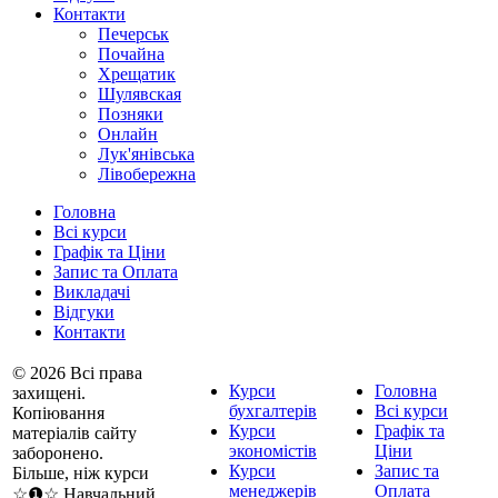
Контакти
Печерськ
Почайна
Хрещатик
Шулявская
Позняки
Онлайн
Лук'янівська
Лівобережна
Головна
Всі курси
Графік та Ціни
Запис та Оплата
Викладачі
Відгуки
Контакти
© 2026 Всі права
Курси
Головна
захищені.
бухгалтерів
Всі курси
Копіювання
Курси
Графік та
матеріалів сайту
экономістів
Ціни
заборонено.
Курси
Запис та
Більше, ніж курси
менеджерів
Оплата
☆❶☆ Навчальний