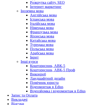
Розкрутка сайту. SEO
Інтернет маркетинг
Іноземна мова
Англійська мова
Іспанська мова
Італійська мова
Німецька мова
Французька мова
Японська мова
Китайська мова
Турецька мова
Польська мова
Арабська мова
Іврит
Інші курси
Кошторисник, АВК-5
Кошторисник, АВК-5 Проф
Виконроб
Ландшафтний дизайн
Помічник юриста
Відеомонтаж в Edius
Відеозйомка і відеомонтаж в Edius
Запис та Оплата
Викладачі
Відгуки