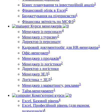
1
Бізнес планування та інвестиційній аналіз
2
Фінансовий облiк в Excel
1
Бюджетування на підприємстві
5
Фінансова звітність по МСФЗ
Курси менеджерів
4
Менеджер із персоналу
2
Менеджер з туризму
Директор iз персоналу
1
Кадровий документообіг для HR-менеджера
3
Офіс-менеджер
4
Менеджер з продажів
2
Менеджер із логістики
Директор з логістики
1
Менеджер ЗEД
1
Логістика + ЗЕД
3
Менеджер з маркетингу, реклами
1
Тайм-менеджмент
Комп'ютерні курси
4
Excel. Базовий рівень
Excel. Професійний рівень (для економ.
4
розрахунків)