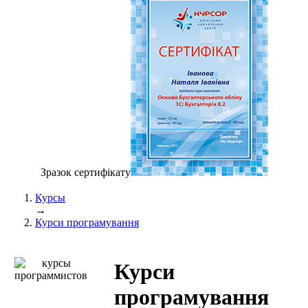
Зразок сертифiкату
Курсы
→
Курси програмування
Курси
програмування