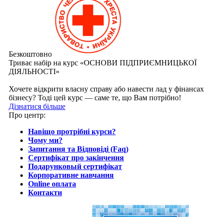
Безкоштовно
Триває набір на курс «ОСНОВИ ПІДПРИЄМНИЦЬКОЇ
ДІЯЛЬНОСТІ»
Хочете відкрити власну справу або навести лад у фінансах
бізнесу? Тоді цей курс — саме те, що Вам потрібно!
Дізнатися більше
Про центр:
Навіщо протрібні курси?
Чому ми?
Запитання та Відповіді (Faq)
Сертифікат про закінчення
Подарунковый сертифікат
Корпоративне навчання
Online оплата
Контакти