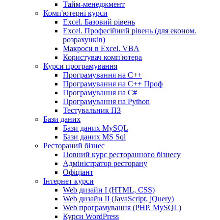
Тайм-менеджмент
Комп'ютерні курси
Excel. Базовий рівень
Excel. Професійний рівень (для економ.
розрахунків)
Макроси в Excel. VBA
Користувач комп'ютера
Курси програмування
Програмування на С++
Програмування на С++ Проф
Програмування на C#
Програмування на Python
Тестувальник ПЗ
Бази даних
Бази даних MySQL
Бази даних MS Sql
Рестораний бізнес
Повний курс ресторанного бізнесу
Адміністратор ресторану
Офіціант
Інтернет курси
Web дизайн I (HTML, CSS)
Web дизайн II (JavaScript, jQuery)
Web програмування (PHP, MySQL)
Курси WordPress