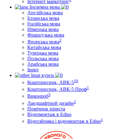
Інтернет маркетинг
Іноземна мова
Англійська мова
Іспанська мова
Італійська мова
Німецька мова
Французька мова
2
Японська мова
Китайська мова
Турецька мова
Польська мова
Арабська мова
Іврит
Інші курси
10
Кошторисник, АВК-5
1
Кошторисник, АВК-5 Проф
5
Виконроб
2
Ландшафтний дизайн
Помічник юриста
Відеомонтаж в Edius
1
Відеозйомка і відеомонтаж в Edius