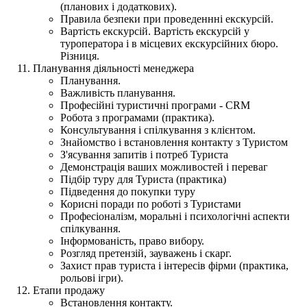
(планових і додаткових).
Правила безпеки при проведеннні екскурсій.
Вартість екскурсій. Вартість екскурсій у
туроператора і в місцевих екскурсійних бюро.
Різниця.
Планування діяльності менеджера
Планування.
Важливість планування.
Професійні туристичні програми - CRM
Робота з програмами (практика).
Консультування і спілкування з клієнтом.
Знайомство і встановлення контакту з Туристом
З'ясування запитів і потреб Туриста
Демонстрація ваших можливостей і переваг
Підбір туру для Туриста (практика)
Підведення до покупки туру
Корисні поради по роботі з Туристами
Професіоналізм, моральні і психологічні аспекти
спілкування.
Інформованість, право вибору.
Розгляд претензій, зауважень і скарг.
Захист прав туриста і інтересів фірми (практика,
рольові ігри).
Етапи продажу
Встановлення контакту.