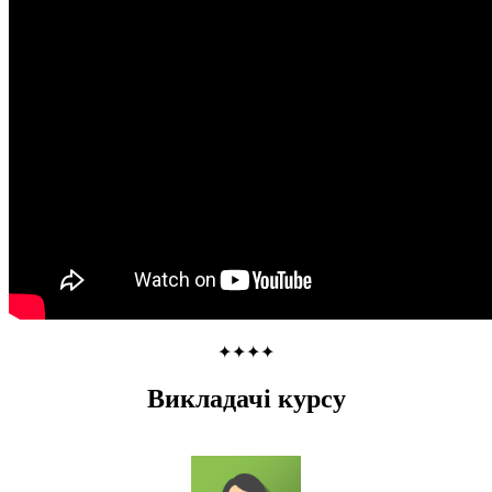
✦✦✦✦
Викладачi курсу