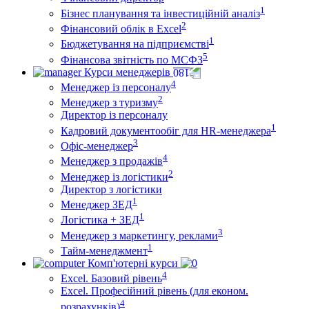
1
Бізнес планування та інвестиційній аналіз
2
Фінансовий облiк в Excel
1
Бюджетування на підприємстві
5
Фінансова звітність по МСФЗ
Курси менеджерів
4
Менеджер із персоналу
2
Менеджер з туризму
Директор iз персоналу
1
Кадровий документообіг для HR-менеджера
3
Офіс-менеджер
4
Менеджер з продажів
2
Менеджер із логістики
Директор з логістики
1
Менеджер ЗEД
1
Логістика + ЗЕД
3
Менеджер з маркетингу, реклами
1
Тайм-менеджмент
Комп'ютерні курси
4
Excel. Базовий рівень
Excel. Професійний рівень (для економ.
4
розрахунків)