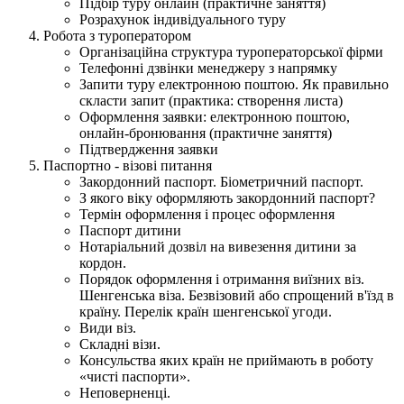
Підбір туру онлайн (практичне заняття)
Розрахунок індивідуального туру
Робота з туроператором
Організаційна структура туроператорської фірми
Телефонні дзвінки менеджеру з напрямку
Запити туру електронною поштою. Як правильно
скласти запит (практика: створення листа)
Оформлення заявки: електронною поштою,
онлайн-бронювання (практичне заняття)
Підтвердження заявки
Паспортно - візові питання
Закордонний паспорт. Біометричний паспорт.
З якого віку оформляють закордонний паспорт?
Термін оформлення і процес оформлення
Паспорт дитини
Нотаріальний дозвіл на вивезення дитини за
кордон.
Порядок оформлення і отримання виїзних віз.
Шенгенська віза. Безвізовий або спрощений в'їзд в
країну. Перелік країн шенгенської угоди.
Види віз.
Складні візи.
Консульства яких країн не приймають в роботу
«чисті паспорти».
Неповерненці.