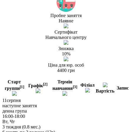
Пробне заняття
Наявне
Сертифiкат
Навчального центру
Знижка
10%
Цiна для юр. особ
4400 грн
Старт
Термін
[2]
Філіал
Графік
[1]
[3]
Запис
группи
навчання
Вартість
11
серпня
наступне заняття
денна група
16:00-18:00
Вт, Чт
3
тиждня (
0.8
мес.)