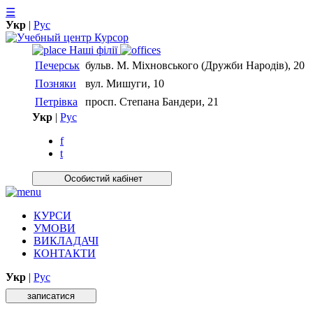
☰
Укр
|
Рус
Нашi фiлiї
Печерськ
бульв. М. Міхновського (Дружби Народів), 20
Позняки
вул. Мишуги, 10
Петрівка
просп. Степана Бандери, 21
Укр
|
Рус
f
t
Особистий кабiнет
КУРСИ
УМОВИ
ВИКЛАДАЧІ
КОНТАКТИ
Укр
|
Рус
записатися