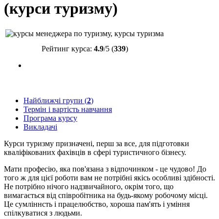
(курси туризму)
Рейтинг курса:
4.9
/5 (
339
)
Найближчі групи (
2
)
Термін і вартість навчання
Програма курсу
Викладачі
Курси туризму призначені, перш за все, для підготовки
кваліфікованих фахівців в сфері туристичного бізнесу.
Мати професію, яка пов'язана з відпочинком - це чудово! До
того ж для цієї роботи вам не потрібні якісь особливі здібності.
Не потрібно нічого надзвичайного, окрім того, що
вимагається від співробітника на будь-якому робочому місці.
Це сумліннсть і працелюбство, хороша пам'ять і уміння
спілкуватися з людьми.