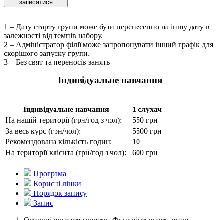
записатися
1 – Дату старту групи може бути перенесенно на іншу дату в
залежностi вiд темпiв набору.
2 – Адмiнiстратор фiлiї може запропонувати інший графік для
скорішого запуску групи.
3 – Без свят та переносів занять
Iндивідуальне навчання
Iндивідуальне навчання
1 слухач
На нашiй території (грн/год з чол):
550 грн
За весь курс (грн/чол):
5500 грн
Рекомендована кiлькiсть годин:
10
На території клієнта (грн/год з чол):
600 грн
Програма
Кориснi лiнки
Порядок запису
Запис
Основні поняття туризму. Функції туризму, види