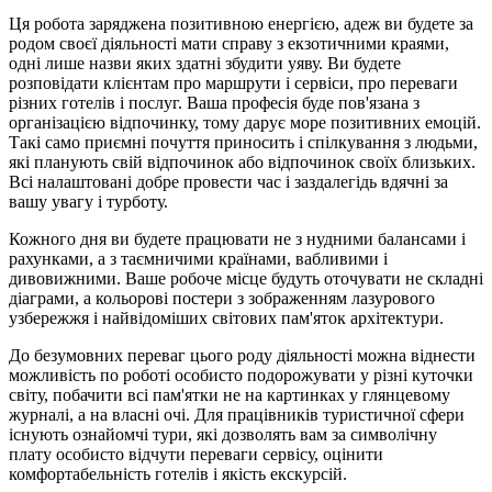
Ця робота заряджена позитивною енергією, адеж ви будете за
родом своєї діяльності мати справу з екзотичними краями,
одні лише назви яких здатні збудити уяву. Ви будете
розповідати клієнтам про маршрути і сервіси, про переваги
різних готелів і послуг. Ваша професія буде пов'язана з
організацією відпочинку, тому дарує море позитивних емоцій.
Такі само приємні почуття приносить і спілкування з людьми,
які планують свій відпочинок або відпочинок своїх близьких.
Всі налаштовані добре провести час і заздалегідь вдячні за
вашу увагу і турботу.
Кожного дня ви будете працювати не з нудними балансами і
рахунками, а з таємничими країнами, вабливими і
дивовижними. Ваше робоче місце будуть оточувати не складні
діаграми, а кольорові постери з зображенням лазурового
узбережжя і найвідоміших світових пам'яток архітектури.
До безумовних переваг цього роду діяльності можна віднести
можливість по роботі особисто подорожувати у різні куточки
світу, побачити всі пам'ятки не на картинках у глянцевому
журналі, а на власні очі. Для працівників туристичної сфери
існують ознайомчі тури, які дозволять вам за символічну
плату особисто відчути переваги сервісу, оцінити
комфортабельність готелів і якість екскурсій.