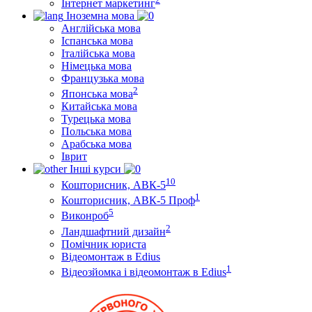
Інтернет маркетинг
Іноземна мова
Англійська мова
Іспанська мова
Італійська мова
Німецька мова
Французька мова
2
Японська мова
Китайська мова
Турецька мова
Польська мова
Арабська мова
Іврит
Інші курси
10
Кошторисник, АВК-5
1
Кошторисник, АВК-5 Проф
5
Виконроб
2
Ландшафтний дизайн
Помічник юриста
Відеомонтаж в Edius
1
Відеозйомка і відеомонтаж в Edius