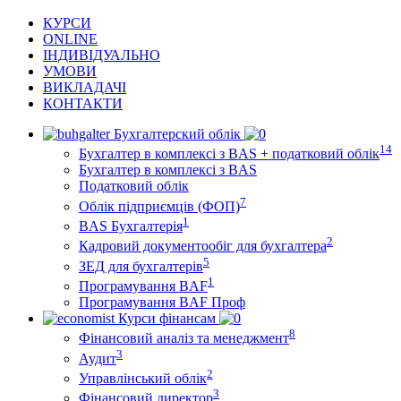
КУРСИ
ONLINE
ІНДИВІДУАЛЬНО
УМОВИ
ВИКЛАДАЧІ
КОНТАКТИ
Бухгалтерский облік
14
Бухгалтер в комплексі з BAS + податковий облік
Бухгалтер в комплексі з BAS
Податковий облік
7
Облік підприємців (ФОП)
1
BAS Бухгалтерія
2
Кадровий документообіг для бухгалтера
5
ЗЕД для бухгалтерів
1
Програмування BAF
Програмування BAF Проф
Курси фінансам
8
Фінансовий аналіз та менеджмент
3
Аудит
2
Управлінський облік
3
Фінансовий директор