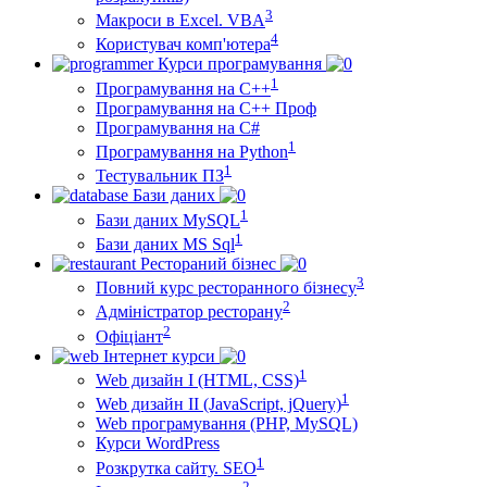
3
Макроси в Excel. VBA
4
Користувач комп'ютера
Курси програмування
1
Програмування на С++
Програмування на С++ Проф
Програмування на C#
1
Програмування на Python
1
Тестувальник ПЗ
Бази даних
1
Бази даних MySQL
1
Бази даних MS Sql
Рестораний бізнес
3
Повний курс ресторанного бізнесу
2
Адміністратор ресторану
2
Офіціант
Інтернет курси
1
Web дизайн I (HTML, CSS)
1
Web дизайн II (JavaScript, jQuery)
Web програмування (PHP, MySQL)
Курси WordPress
1
Розкрутка сайту. SEO
2