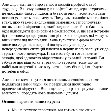
Але слід пам'ятати і про те, що в кожній професії є свої
труднощі. В цьому випадку, в професії менеджера з туризму -
це людський фактор. Клієнти бувають різні, часом вони самі
погано уявляють, чого хочуть. Чому вам знадобиться терпіння
і такт, щоб уважно вислухавши замовника, запропонувати
оптимальний відпочинок, який задовольнить його бажання, і
буде відповідати фінансовим можливостям. А ще вам потрібно
бути готовим до врегулювання різних «накладок», які можуть
виникнути під час поїздки. Хоча туристична фірма всього
лише посередник в наданні послуг, але у випадку
непередбачених ситуацій клієнти в першу чергу звернуться до
туристичного менеджера. И ви маєте бути готові вжити
заходів, щоб адекватно відреагувати у складній ситуації. Ви
забудете про відпустку з травня по вересень, тому що це
найбільш «гарячий» час в туристичному бізнесі, і ви будете
потрібні в офісі.
Але все це компенсується позитивними емоціями, якими
поділяться з вами люди, які повернулися після гарно
проведеної відпустки. Вони ще не один раз звернуться в ваше
агентство і порадять його знайомим і друзям.
Основні переваги наших курсів:
Ми не готуємо теоретиків, ми готуємо практиків.