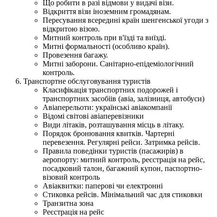
Що робити в разі відмови у видачі візи.
Відкриття візи іноземним громадянам.
Пересування всередині країн шенгенської угоди з
відкритою візою.
Митний контроль при в'їзді та виїзді.
Митні формальності (особливо країн).
Провезення багажу.
Митні заборони. Санітарно-епідеміологічний
контроль.
Транспортне обслуговування туристів
Класифікація транспортних подорожей і
транспортних засобіів (авіа, залізниця, автобуси)
Авіаперельоти: українські авіакомпанії
Відомі світові авіаперевізники
Види літаків, розташування місць в літаку.
Порядок бронювання квитків. Чартерні
перевезення. Регулярні рейси. Затримка рейсів.
Правила поведінки туристів (пасажирів) в
аеропорту: митний контроль, реєстрація на рейс,
посадковий талон, багажний купон, паспортно-
візовий контроль
Авіаквитки: паперові чи електронні
Стиковка рейсів. Мінімальний час для стиковки
Транзитна зона
Реєстрація на рейс