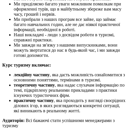
Ми приділяємо багато уваги можливим помилкам при
оформленні турів, що в майбутньому збереже вам масу
часу, грошей і нервів.
Ми прибрали з наших програм все зайве, що займає
багато навчальних годин, але не дає ніякої практичної
інформації, необхідної в роботі.
Наші викладачі - люди з досвідом роботи в туризмі,
справжні практики.
Ми завжди на зв'язку з нашими випускниками, вони
можуть звертатися до нас в будь-який час, і ми завжди
готові допомогти.
Курс туризму включає:
лекційну частину
, яка дасть можливість ознайомитися з
основними поняттями, термінами в туризмі.
теоретичну частину
, яка надає слухачам інформацію по
темі, підкріплену реальними прикладами з практики
існуючих туристичних фірм.
практичну частину
, яка проходить у вигляді своєрідних
ділових ігор, в яких розглядаються конкретні ситуації,
які виникають в реальному житті.
Аудиторія:
Всі бажаючі стати успішними менеджерами з
туризму