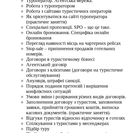
Туроператор. Агентська мережа.
Робота з туроператором
Робота з сайтами туристичних операторів
Як орієнтуватися на сайті туроператора
(практичне заняття)
Спеціальні пропозиції. SPO – що це таке.
Онлайн бронювання. Специфіка онлайн
бронювання
Перегляд наявності місць на чартерних рейсах
Stop-sale – припинення продажів готельних
номерів.
Договори в туристичному бізнесі
Агентський договір
Договори з клієнтами (договори на туристичне
обслуговування)
Ануляція, штрафні санкції.
Порядок подання претензій і вирішення
конфліктних ситуацій
Умови зміни і розірвання різних видів договорів.
Заполненння договору з туристом, заповнення
заявки, прийняття грошових коштів, виписка
касових документів. (практичне заняття).
Відгуки туристів відносно відпочинку в готелях
Спілкування з туристами у месенджерах
Підбір туру