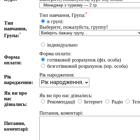
*
Тип навчання, Група:
в групі:
Тип
Выберите, пожалуйста, группу!
навчання,
*
Група:
iндивiдуально
Форма оплати:
Форма
готiвковий розрахунок (фiз. особа)
оплати:
безготiвковий розрахунок (юр. особа)
Рiк народження:
Рiк
народження:
Як ви про
Як ви про нас дізнались:
нас
Рекомендації
Iнтернет
Радіо
Тел
дізнались:
Питання, коментарi:
Питання,
коментарi: