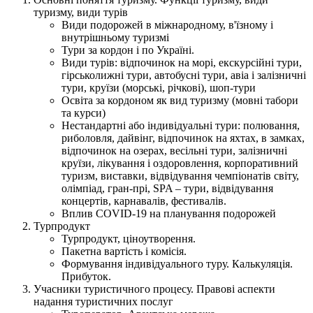
туризму, види турів
Види подорожей в міжнародному, в'їзному і
внутрішньому туризмі
Тури за кордон і по Україні.
Види турів: відпочинок на морі, екскурсійні тури,
гірськолижні тури, автобусні тури, авіа і залізничні
тури, круїзи (морські, річкові), шоп-тури
Освіта за кордоном як вид туризму (мовні табори
та курси)
Нестандартні або індивідуальні тури: полювання,
риболовля, дайвінг, відпочинок на яхтах, в замках,
відпочинок на озерах, весільні тури, залізничні
круїзи, лікування і оздоровлення, корпоративний
туризм, виставки, відвідування чемпіонатів світу,
олімпіад, гран-прі, SPA – тури, відвідування
концертів, карнавалів, фестивалів.
Вплив COVID-19 на планування подорожей
Турпродукт
Турпродукт, ціноутворення.
Пакетна вартість і комісія.
Формування індивідуального туру. Калькуляція.
Прибуток.
Учасники туристичного процесу. Правові аспекти
надання туристичних послуг