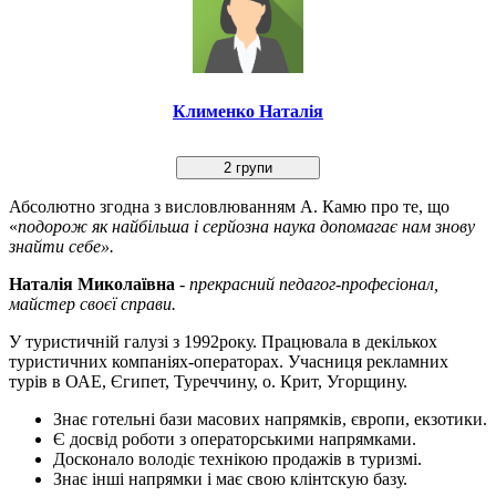
Клименко Наталія
2 групи
Абсолютно згодна з висловлюванням А. Камю про те, що
«
подорож як найбільша і серйозна наука допомагає нам знову
знайти себе».
Наталія Миколаївна
-
прекрасний педагог-професіонал,
майстер своєї справи.
У туристичній галузі з 1992року. Працювала в декількох
туристичних компаніях-операторах. Учасниця рекламних
турів в ОАЕ, Єгипет, Туреччину, о. Крит, Угорщину.
Знає готельні бази масових напрямків, європи, екзотики.
Є досвід роботи з операторськими напрямками.
Досконало володіє технікою продажів в туризмі.
Знає інші напрямки і має свою клінтскую базу.