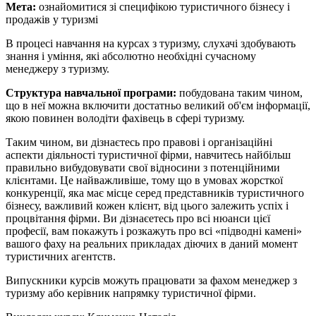
Мета:
ознайомитися зі специфікою туристичного бізнесу і
продажів у туризмі
В процесі навчання на курсах з туризму, слухачі здобувають
знання і уміння, які абсолютно необхідні сучасному
менеджеру з туризму.
Структура навчальної програми:
побудована таким чином,
що в неї можна включити достатньо великий об'єм інформації,
якою повинен володіти фахівець в сфері туризму.
Таким чином, ви дізнаєтесь про правові і організаційні
аспекти діяльності туристичної фірми, навчитесь найбільш
правильно вибудовувати свої відносини з потенційними
клієнтами. Це найважливіше, тому що в умовах жорсткої
конкуренції, яка має місце серед представників туристичного
бізнесу, важливий кожен клієнт, від цього залежить успіх і
процвітання фірми. Ви дізнаєетесь про всі нюанси цієї
професії, вам покажуть і розкажуть про всі «підводні камені»
вашого фаху на реальних прикладах діючих в даний момент
туристичних агентств.
Випускники курсів можуть працювати за фахом менеджер з
туризму або керівник напрямку туристичної фірми.