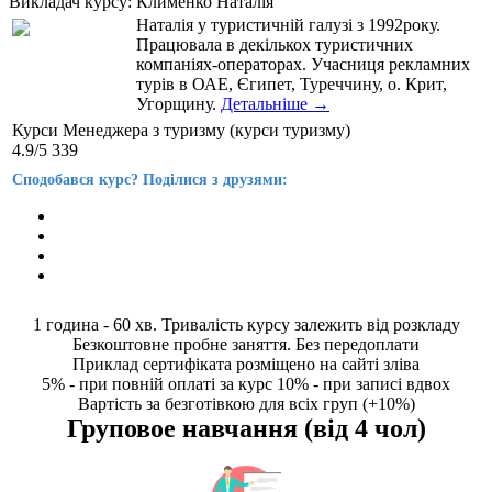
Викладач курсу:
Клименко Наталія
Наталія у туристичній галузі з 1992року.
Працювала в декількох туристичних
компаніях-операторах. Учасниця рекламних
турів в ОАЕ, Єгипет, Туреччину, о. Крит,
Угорщину.
Детальніше →
Курси Менеджера з туризму (курси туризму)
4.9
/5
339
Сподобався курс? Поділися з друзями:
1 година - 60 хв. Тривалість курсу залежить від розкладу
Безкоштовне пробне заняття. Без передоплати
Приклад сертифіката розміщено на сайті зліва
5% - при повній оплаті за курс 10% - при записі вдвох
Вартість за безготівкою для всіх груп (+10%)
Груповое навчання (вiд 4 чол)