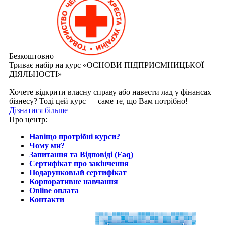
Безкоштовно
Триває набір на курс «ОСНОВИ ПІДПРИЄМНИЦЬКОЇ
ДІЯЛЬНОСТІ»
Хочете відкрити власну справу або навести лад у фінансах
бізнесу? Тоді цей курс — саме те, що Вам потрібно!
Дізнатися більше
Про центр:
Навіщо протрібні курси?
Чому ми?
Запитання та Відповіді (Faq)
Сертифікат про закінчення
Подарунковый сертифікат
Корпоративне навчання
Online оплата
Контакти