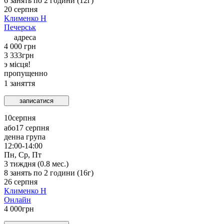
6
занять по
2
години (
12
г)
20 серпня
Клименко Н
Печерськ
адреса
4 000 грн
3 333
грн
э місця!
пропущенно
1
заняття
записатися
10
серпня
або
17 серпня
денна група
12:00-14:00
Пн, Ср, Пт
3
тиждня (
0.8
мес.)
8
занять по
2
години (
16
г)
26 серпня
Клименко Н
Онлайн
4 000
грн