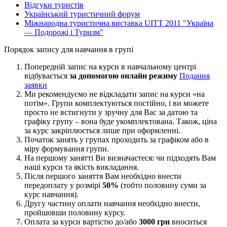
Відгуки туристів
Український туристичний форум
Міжнародна туристична виставка UІTT 2011 "Україна
— Подорожі і Туризм"
Порядок запису для навчання в групi
Попередній запис на курси в навчальному центрі
відбувається
за допомогою онлайн режиму
Подання
заявки
Ми рекомендуємо не відкладати запис на курси «на
потім». Групи комплектуються постійно, і ви можете
просто не встигнути у зручну для Вас за датою та
графіку групу – вона буде укомплектована. Також, ціна
за курс закріплюється лише при оформленні.
Початок занять у групах проходить за графіком або в
міру формування групи.
На першому занятті Ви визначаєтеся: чи підходять Вам
наші курси та якість викладання.
Після першого заняття Вам необхідно внести
передоплату у розмірі
50%
(тобто половину суми за
курс навчання).
Другу частину оплати навчання необхідно внести,
пройшовши половину курсу.
Оплата за курси вартістю до/або
3000 грн
вноситься