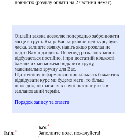
повністю (розділу оплати на 2 частини немає).
Онлайн заявка дозволяє попередньо забронювати
місце в групі. Якщо Вас зацікавив цей курс, будь
ласка, залиште заявку, навіть якщо розклад не
надто Вам підходить. Перегляд розкладів занять
відбувається постійно, і при достатній кількості
бажаючих ми можемо відкрити групу,
максимально зручну для Вас.
Що точнішу інформацією про кількість бажаючих
відвідувати курс ми будемо мати, то більш
вірогідно, що заняття в групі розпочнуться в
запланований термін.
Порядок запису та оплати
*
Iм'я:
*
Заполните поле, пожалуйста!
Iм'я: