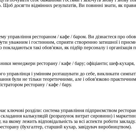
 Щоб досягти відмінних результатів, Ви повинні знати, як прави
у управління рестораном / кафе / баром. Ви дізнаєтеся про обов
 бути уважним і гостинним, сприяти створенню затишної і приєм
покладаються такі обов'язки, як підбір персоналу і організація пр
ники менеджери ресторану / кафе / бару; офіціанти; шеф-кухаря,
о управлінця і умінням розташувати до себе, викликати симпаті
знання були не тільки теоретичними, але і обов'язково практични
стратором ресторану / кафе / бару.
є ключові розділи: система управління підприємством ресторанно
кладання калькуляцій (розрахунок витрат сировини) і маркетинг
 на якому лежить відповідальність за всі аспекти роботи закладу
ресторану (бухгалтер, старший кухар, завідувач виробництвом).