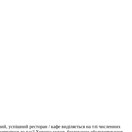
ий, успішний ресторан / кафе виділяється на тлі численних
повертатися до вас? Хороша кухня, бездоганне обслуговування,