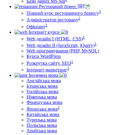
Бази даних MS Sql
Рестораний бізнес
3
Повний курс ресторанного бізнесу
2
Адміністратор ресторану
2
Офіціант
Інтернет курси
1
Web дизайн I (HTML, CSS)
1
Web дизайн II (JavaScript, jQuery)
Web програмування (PHP, MySQL)
Курси WordPress
1
Розкрутка сайту. SEO
2
Інтернет маркетинг
Іноземна мова
Англійська мова
Іспанська мова
Італійська мова
Німецька мова
Французька мова
2
Японська мова
Китайська мова
Турецька мова
Польська мова
Арабська мова