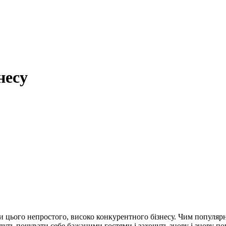
несу
и цього непростого, високо конкурентного бізнесу. Чим популярн
будуть почувати себе бажаними гостями і захочуть знову і знову 