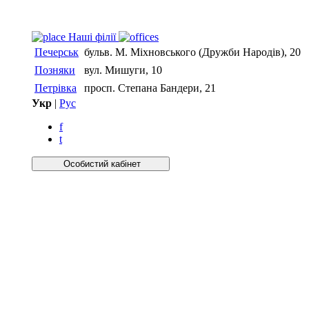
Нашi фiлiї
Печерськ
бульв. М. Міхновського (Дружби Народів), 20
Позняки
вул. Мишуги, 10
Петрівка
просп. Степана Бандери, 21
Укр
|
Рус
f
t
Особистий кабiнет