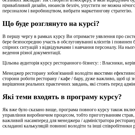
привабливий дизайн, нюансів безліч, упустити не можна нічого.
персоналом і виробництвом, вибрати маркетингову стратегію.
Що буде розглянуто на курсі?
В першу чергу в рамках курсу Ви отримаєте уявлення про систем
бере безпосередню участь в обслуговуванні клієнтів і повинен
спірних ситуацій з відвідувачами і навчання персоналу. На нього 
ведення різної документації.
Цільова аудиторія курсу ресторанного бізнесу:
: Власники, керів
Менеджер ресторану зобов'язаний володіти якостями ефективног
сторони роботи ресторану / кафе / бару, дуже важливо, щоб ці 
вирішення реальних практичних завдань, які стоять перед адміні
Які теми входять в програму курсу?
Як вже було сказано вище, програма повного курсу також включа
управління виробничим процесом, тобто приготуванням страв, с
важливий насамперед для менеджера / адміністратора ресторану,
складанні калькуляцій повинні володіти та інші співробітники 