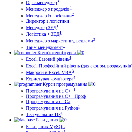
3
Офіс-менеджер
4
Менеджер з продажів
2
Менеджер із логістики
Директор з логістики
1
Менеджер ЗEД
1
Логістика + ЗЕД
3
Менеджер з маркетингу, реклами
1
Тайм-менеджмент
Комп'ютерні курси
4
Excel. Базовий рівень
Excel. Професійний рівень (для економ. розрахунків
3
Макроси в Excel. VBA
4
Користувач комп'ютера
Курси програмування
1
Програмування на С++
Програмування на С++ Проф
Програмування на C#
1
Програмування на Python
1
Тестувальник ПЗ
Бази даних
1
Бази даних MySQL
1