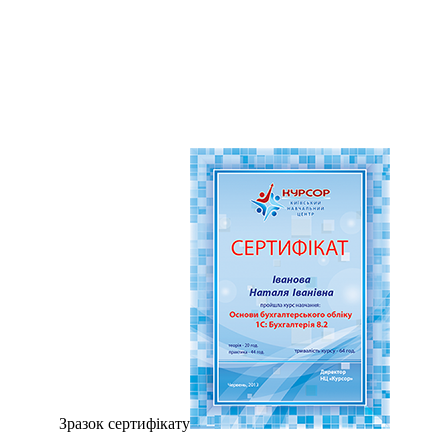
Зразок сертифiкату