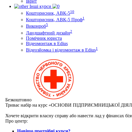
Іврит
Інші курси
10
Кошторисник, АВК-5
1
Кошторисник, АВК-5 Проф
5
Виконроб
2
Ландшафтний дизайн
Помічник юриста
Відеомонтаж в Edius
1
Відеозйомка і відеомонтаж в Edius
Безкоштовно
Триває набір на курс «ОСНОВИ ПІДПРИЄМНИЦЬКОЇ ДІЯ
Хочете відкрити власну справу або навести лад у фінансах бі
Про центр:
Навіщо протрібні курси?