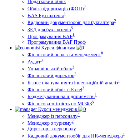
Податковий облік
7
Облік підприємців (ФОП)
1
BAS Бухгалтерія
2
Кадровий документообіг для бухгалтера
5
ЗЕД для бухгалтерів
1
Програмування BAF
Програмування BAF Проф
Курси фінансам
8
Фінансовий аналіз та менеджмент
3
Аудит
2
Управлінський облік
3
Фінансовий директор
1
Бізнес планування та інвестиційній аналіз
2
Фінансовий облiк в Excel
1
Бюджетування на підприємстві
5
Фінансова звітність по МСФЗ
Курси менеджерів
4
Менеджер із персоналу
2
Менеджер з туризму
Директор iз персоналу
1
Кадровий документообіг для HR-менеджера