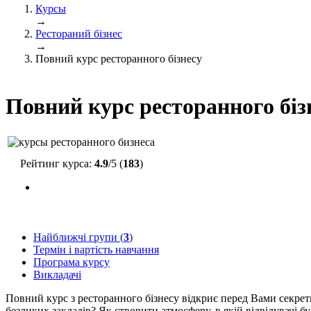
Курсы
→
Рестораний бізнес
→
Повний курс ресторанного бізнесу
Повний курс ресторанного біз
Рейтинг курса:
4.9
/5 (
183
)
Найближчі групи (
3
)
Термін і вартість навчання
Програма курсу
Викладачі
Повний курс з ресторанного бізнесу відкриє перед Вами секрет
безликих закладів? Як створити атмосферу, в якій відвідувачі 