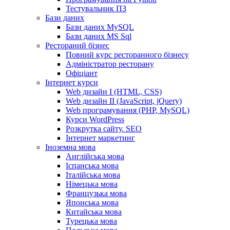
Тестувальник ПЗ
Бази даних
Бази даних MySQL
Бази даних MS Sql
Рестораний бізнес
Повний курс ресторанного бізнесу
Адміністратор ресторану
Офіціант
Інтернет курси
Web дизайн I (HTML, CSS)
Web дизайн II (JavaScript, jQuery)
Web програмування (PHP, MySQL)
Курси WordPress
Розкрутка сайту. SEO
Інтернет маркетинг
Іноземна мова
Англійська мова
Іспанська мова
Італійська мова
Німецька мова
Французька мова
Японська мова
Китайська мова
Турецька мова