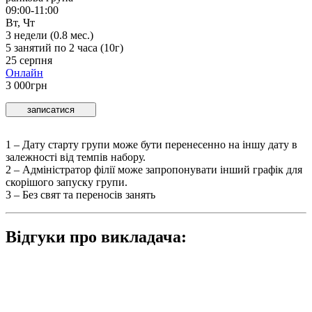
09:00-11:00
Вт, Чт
3
недели (
0.8
мес.)
5
занятий по
2
часа (
10
г)
25 серпня
Онлайн
3 000
грн
записатися
1 – Дату старту групи може бути перенесенно на іншу дату в
залежностi вiд темпiв набору.
2 – Адмiнiстратор фiлiї може запропонувати інший графік для
скорішого запуску групи.
3 – Без свят та переносів занять
Відгуки про викладача: