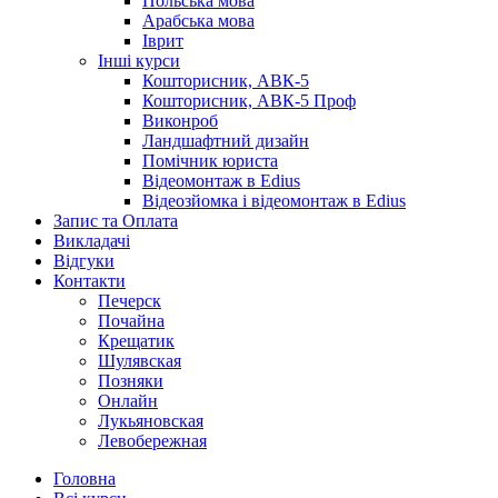
Польська мова
Арабська мова
Іврит
Інші курси
Кошторисник, АВК-5
Кошторисник, АВК-5 Проф
Виконроб
Ландшафтний дизайн
Помічник юриста
Відеомонтаж в Edius
Відеозйомка і відеомонтаж в Edius
Запис та Оплата
Викладачі
Відгуки
Контакти
Печерск
Почайна
Крещатик
Шулявская
Позняки
Онлайн
Лукьяновская
Левобережная
Головна