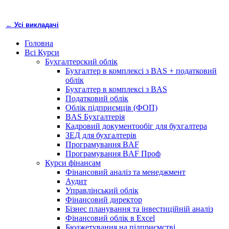
← Усі викладачі
Головна
Всі Курси
Бухгалтерский облік
Бухгалтер в комплексі з BAS + податковий
облік
Бухгалтер в комплексі з BAS
Податковий облік
Облік підприємців (ФОП)
BAS Бухгалтерія
Кадровий документообіг для бухгалтера
ЗЕД для бухгалтерів
Програмування BAF
Програмування BAF Проф
Курси фінансам
Фінансовий аналіз та менеджмент
Аудит
Управлінський облік
Фінансовий директор
Бізнес планування та інвестиційній аналіз
Фінансовий облiк в Excel
Бюджетування на підприємстві