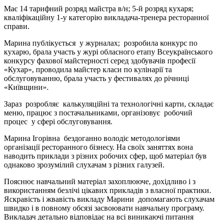
Має 14 тарифний розряд майстра в/н; 5-й розряд кухаря;
кваліфікаційну 1-у категорію викладача-тренера ресторанної
справи.
Марина публікується у журналах; розробила конкурс по
кухарю, брала участь у журі обласного етапу Всеукраїнського
конкурсу фахової майстерності серед здобувачів професії
«Кухар», проводила майстер класи по кулінарії та
обслуговуванню, брала участь у фестивалях до річниці
«Київщини».
Зараз розробляє калькуляційні та технологічні карти, складає
меню, працює з постачальниками, організовує робочий
процес у сфері обслуговування.
Марина Ігорівна бездоганно володіє методологіями
організації ресторанного бізнесу. На своїх заняттях вона
наводить приклади з різних робочих сфер, щоб матеріал був
однаково зрозумілий слухачам з різних галузей.
Пояснює навчальний матеріал захоплююче, дохідливо і з
використанням безлічі цікавих прикладів з власної практики.
Яскравість і жвавість викладу Марини допомагають слухачам
швидко і в повному обсязі засвоювати навчальну програму.
Викладач детально відповідає на всі виникаючі питання