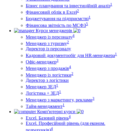
1
Бізнес планування та інвестиційній аналіз
2
Фінансовий облiк в Excel
1
Бюджетування на підприємстві
5
Фінансова звітність по МСФЗ
Курси менеджерів
4
Менеджер із персоналу
2
Менеджер з туризму
Директор iз персоналу
1
Кадровий документообіг для HR-менеджера
3
Офіс-менеджер
4
Менеджер з продажів
2
Менеджер із логістики
Директор з логістики
1
Менеджер ЗEД
1
Логістика + ЗЕД
3
Менеджер з маркетингу, реклами
1
Тайм-менеджмент
Комп'ютерні курси
4
Excel. Базовий рівень
Excel. Професійний рівень (для економ.
4
розрахунків)