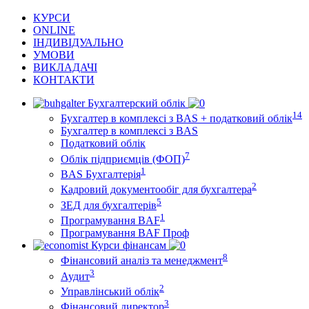
КУРСИ
ONLINE
ІНДИВІДУАЛЬНО
УМОВИ
ВИКЛАДАЧІ
КОНТАКТИ
Бухгалтерский облік
14
Бухгалтер в комплексі з BAS + податковий облік
Бухгалтер в комплексі з BAS
Податковий облік
7
Облік підприємців (ФОП)
1
BAS Бухгалтерія
2
Кадровий документообіг для бухгалтера
5
ЗЕД для бухгалтерів
1
Програмування BAF
Програмування BAF Проф
Курси фінансам
8
Фінансовий аналіз та менеджмент
3
Аудит
2
Управлінський облік
3
Фінансовий директор