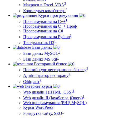
3
Макроси в Excel. VBA
4
Користувач комп'ютера
Курси програмування
1
Програмування на С++
Програмування на С++ Проф
Програмування на C#
1
Програмування на Python
1
Тестувальник ПЗ
Бази даних
1
Бази даних MySQL
1
Бази даних MS Sql
Рестораний бізнес
3
Повний курс ресторанного бізнесу
2
Адміністратор ресторану
2
Офіціант
Інтернет курси
1
Web дизайн I (HTML, CSS)
1
Web дизайн II (JavaScript, jQuery)
Web програмування (PHP, MySQL)
Курси WordPress
1
Розкрутка сайту. SEO
2