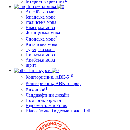
Інтернет маркетинг
Іноземна мова
Англійська мова
Іспанська мова
Італійська мова
Німецька мова
Французька мова
2
Японська мова
Китайська мова
Турецька мова
Польська мова
Арабська мова
Іврит
Інші курси
10
Кошторисник, АВК-5
1
Кошторисник, АВК-5 Проф
4
Виконроб
Ландшафтний дизайн
Помічник юриста
Відеомонтаж в Edius
Відеозйомка і відеомонтаж в Edius