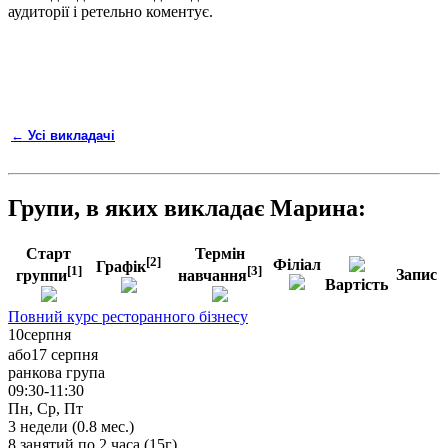
аудиторії і ретельно коментує.
← Усі викладачі
Групи, в яких викладає Марина:
Старт
Термін
[2]
Філіал
Графік
[1]
[3]
Запис
группи
навчання
Вартість
Повний курс ресторанного бізнесу
10
серпня
або
17 серпня
ранкова група
09:30-11:30
Пн, Ср, Пт
3
недели (
0.8
мес.)
8
занятий по
2
часа (
15
г)