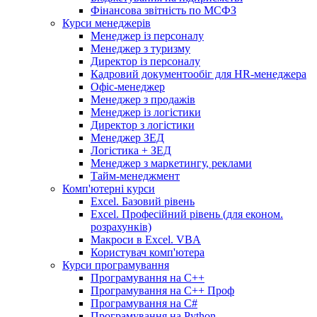
Фінансова звітність по МСФЗ
Курси менеджерів
Менеджер із персоналу
Менеджер з туризму
Директор iз персоналу
Кадровий документообіг для HR-менеджера
Офіс-менеджер
Менеджер з продажів
Менеджер із логістики
Директор з логістики
Менеджер ЗEД
Логістика + ЗЕД
Менеджер з маркетингу, реклами
Тайм-менеджмент
Комп'ютерні курси
Excel. Базовий рівень
Excel. Професійний рівень (для економ.
розрахунків)
Макроси в Excel. VBA
Користувач комп'ютера
Курси програмування
Програмування на С++
Програмування на С++ Проф
Програмування на C#
Програмування на Python