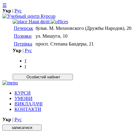
☰
Укр
|
Рус
Нашi фiлiї
Печерськ
бульв. М. Михновского (Дружбы Народов), 20
Позняки
ул. Мишуги, 10
Петрівка
просп. Степана Бандеры, 21
Укр
|
Рус
f
t
Особистий кабiнет
КУРСИ
УМОВИ
ВИКЛАДАЧІ
КОНТАКТИ
Укр
|
Рус
записатися