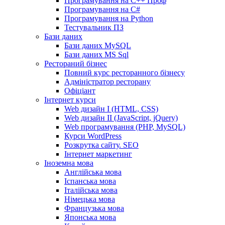
Програмування на С++ Проф
Програмування на C#
Програмування на Python
Тестувальник ПЗ
Бази даних
Бази даних MySQL
Бази даних MS Sql
Рестораний бізнес
Повний курс ресторанного бізнесу
Адміністратор ресторану
Офіціант
Інтернет курси
Web дизайн I (HTML, CSS)
Web дизайн II (JavaScript, jQuery)
Web програмування (PHP, MySQL)
Курси WordPress
Розкрутка сайту. SEO
Інтернет маркетинг
Іноземна мова
Англійська мова
Іспанська мова
Італійська мова
Німецька мова
Французька мова
Японська мова