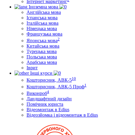
Інтернет маркетинг
Іноземна мова
Англійська мова
Іспанська мова
Італійська мова
Німецька мова
Французька мова
2
Японська мова
Китайська мова
Турецька мова
Польська мова
Арабська мова
Іврит
Інші курси
10
Кошторисник, АВК-5
1
Кошторисник, АВК-5 Проф
4
Виконроб
Ландшафтний дизайн
Помічник юриста
Відеомонтаж в Edius
Відеозйомка і відеомонтаж в Edius