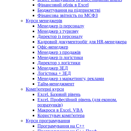
Фінансовий облiк в Excel
Бюджетування на підприємстві
Фінансова звітність по МСФЗ
Курси менеджерів
Менеджер із персоналу
Менеджер з туризму
Директор iз персоналу
Кадровий документообіг для HR-менеджера
Офіс-менеджер
Менеджер з продажів
Менеджер із логістики
Директор з логістики
Менеджер ЗEД
Логістика + ЗЕД
Менеджер з маркетингу, реклами
Тайм-менеджмент
Комп'ютерні курси
Excel. Базовий рівень
Excel. Професійний рівень (для економ.
розрахунків)
Макроси в Excel. VBA
Користувач комп'ютера
Курси програмування
Програмування на С++