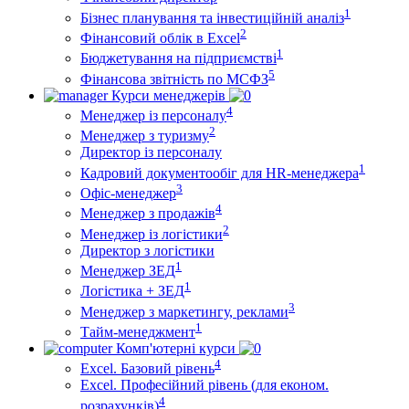
1
Бізнес планування та інвестиційній аналіз
2
Фінансовий облiк в Excel
1
Бюджетування на підприємстві
5
Фінансова звітність по МСФЗ
Курси менеджерів
4
Менеджер із персоналу
2
Менеджер з туризму
Директор iз персоналу
1
Кадровий документообіг для HR-менеджера
3
Офіс-менеджер
4
Менеджер з продажів
2
Менеджер із логістики
Директор з логістики
1
Менеджер ЗEД
1
Логістика + ЗЕД
3
Менеджер з маркетингу, реклами
1
Тайм-менеджмент
Комп'ютерні курси
4
Excel. Базовий рівень
Excel. Професійний рівень (для економ.
4
розрахунків)