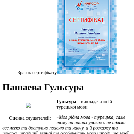
Зразок сертифiкату
Пашаева Гульсура
Гульсура
– викладач-носій
турецької мови
«
Моя рідна мова - турецька, саме
Оценка слушателей:
тому на наших уроках я не тільки
все легко та доступно поясню та навчу, а й розкажу та
покажу традиції, звичаї та особливість мого народу та моєї