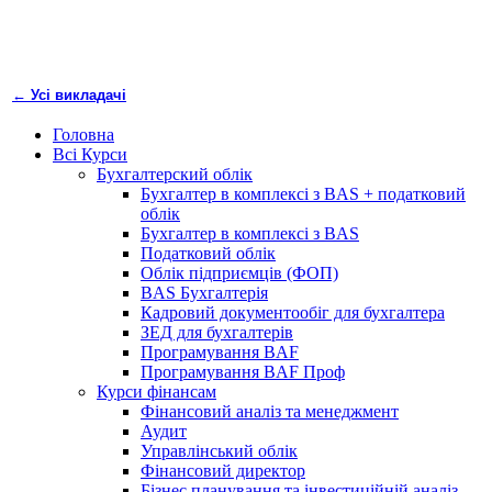
← Усі викладачі
Головна
Всі Курси
Бухгалтерский облік
Бухгалтер в комплексі з BAS + податковий
облік
Бухгалтер в комплексі з BAS
Податковий облік
Облік підприємців (ФОП)
BAS Бухгалтерія
Кадровий документообіг для бухгалтера
ЗЕД для бухгалтерів
Програмування BAF
Програмування BAF Проф
Курси фінансам
Фінансовий аналіз та менеджмент
Аудит
Управлінський облік
Фінансовий директор
Бізнес планування та інвестиційній аналіз