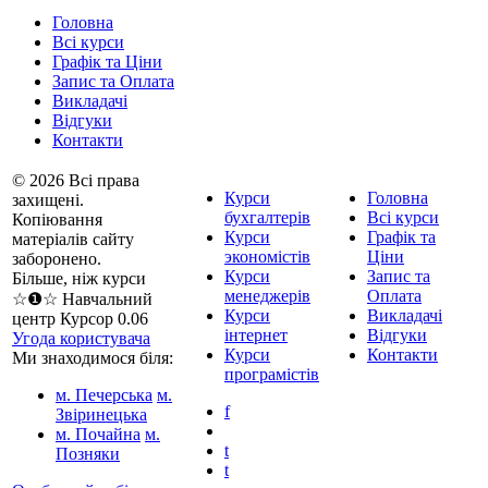
Головна
Всі курси
Графік та Ціни
Запис та Оплата
Викладачі
Відгуки
Контакти
© 2026 Всі права
Курси
Головна
захищені.
бухгалтерів
Всі курси
Копіювання
Курси
Графік та
матеріалів сайту
экономістів
Ціни
заборонено.
Курси
Запис та
Більше, ніж курси
менеджерів
Оплата
☆❶☆ Навчальний
Курси
Викладачі
центр Курсор 0.06
інтернет
Відгуки
Угода користувача
Курси
Контакти
Ми знаходимося біля:
програмістів
м. Печерська
м.
f
Звіринецька
м. Почайна
м.
t
Позняки
t