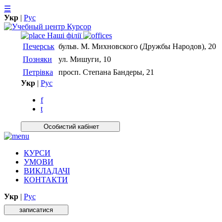
☰
Укр
|
Рус
Нашi фiлiї
Печерськ
бульв. М. Михновского (Дружбы Народов), 20
Позняки
ул. Мишуги, 10
Петрівка
просп. Степана Бандеры, 21
Укр
|
Рус
f
t
Особистий кабiнет
КУРСИ
УМОВИ
ВИКЛАДАЧІ
КОНТАКТИ
Укр
|
Рус
записатися