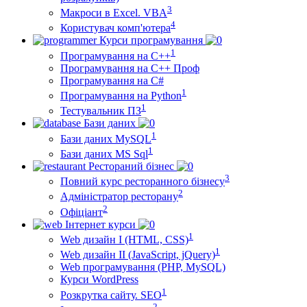
3
Макроси в Excel. VBA
4
Користувач комп'ютера
Курси програмування
1
Програмування на С++
Програмування на С++ Проф
Програмування на C#
1
Програмування на Python
1
Тестувальник ПЗ
Бази даних
1
Бази даних MySQL
1
Бази даних MS Sql
Рестораний бізнес
3
Повний курс ресторанного бізнесу
2
Адміністратор ресторану
2
Офіціант
Інтернет курси
1
Web дизайн I (HTML, CSS)
1
Web дизайн II (JavaScript, jQuery)
Web програмування (PHP, MySQL)
Курси WordPress
1
Розкрутка сайту. SEO
2