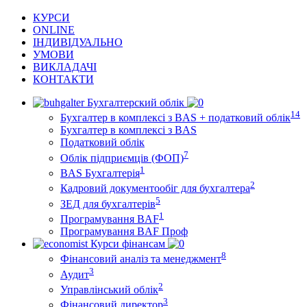
КУРСИ
ONLINE
ІНДИВІДУАЛЬНО
УМОВИ
ВИКЛАДАЧІ
КОНТАКТИ
Бухгалтерский облік
14
Бухгалтер в комплексі з BAS + податковий облік
Бухгалтер в комплексі з BAS
Податковий облік
7
Облік підприємців (ФОП)
1
BAS Бухгалтерія
2
Кадровий документообіг для бухгалтера
5
ЗЕД для бухгалтерів
1
Програмування BAF
Програмування BAF Проф
Курси фінансам
8
Фінансовий аналіз та менеджмент
3
Аудит
2
Управлінський облік
3
Фінансовий директор