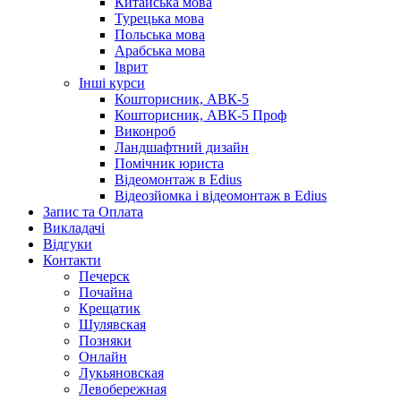
Китайська мова
Турецька мова
Польська мова
Арабська мова
Іврит
Інші курси
Кошторисник, АВК-5
Кошторисник, АВК-5 Проф
Виконроб
Ландшафтний дизайн
Помічник юриста
Відеомонтаж в Edius
Відеозйомка і відеомонтаж в Edius
Запис та Оплата
Викладачі
Відгуки
Контакти
Печерск
Почайна
Крещатик
Шулявская
Позняки
Онлайн
Лукьяновская
Левобережная