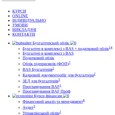
КУРСИ
ONLINE
ІНДИВІДУАЛЬНО
УМОВИ
ВИКЛАДАЧІ
КОНТАКТИ
Бухгалтерский облік
14
Бухгалтер в комплексі з BAS + податковий облік
Бухгалтер в комплексі з BAS
Податковий облік
7
Облік підприємців (ФОП)
1
BAS Бухгалтерія
2
Кадровий документообіг для бухгалтера
5
ЗЕД для бухгалтерів
1
Програмування BAF
Програмування BAF Проф
Курси фінансам
8
Фінансовий аналіз та менеджмент
3
Аудит
2
Управлінський облік