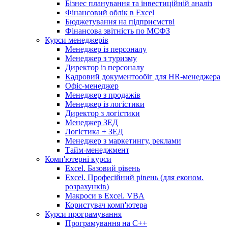
Бізнес планування та інвестиційній аналіз
Фінансовий облiк в Excel
Бюджетування на підприємстві
Фінансова звітність по МСФЗ
Курси менеджерів
Менеджер із персоналу
Менеджер з туризму
Директор iз персоналу
Кадровий документообіг для HR-менеджера
Офіс-менеджер
Менеджер з продажів
Менеджер із логістики
Директор з логістики
Менеджер ЗEД
Логістика + ЗЕД
Менеджер з маркетингу, реклами
Тайм-менеджмент
Комп'ютерні курси
Excel. Базовий рівень
Excel. Професійний рівень (для економ.
розрахунків)
Макроси в Excel. VBA
Користувач комп'ютера
Курси програмування
Програмування на С++