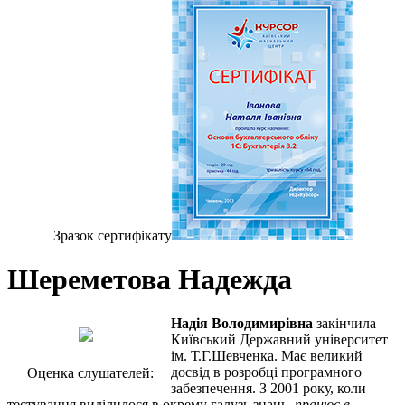
Зразок сертифiкату
Шереметова Надежда
Надія Володимирівна
закінчила
Київський Державний університет
ім. Т.Г.Шевченка. Має великий
досвід в розробці програмного
Оценка слушателей:
забезпечення. З 2001 року, коли
тестування виділилося в окрему галузь знань,
працює в