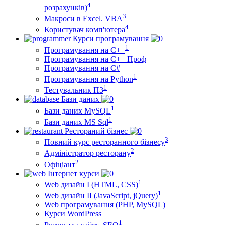
4
розрахунків)
3
Макроси в Excel. VBA
4
Користувач комп'ютера
Курси програмування
1
Програмування на С++
Програмування на С++ Проф
Програмування на C#
1
Програмування на Python
1
Тестувальник ПЗ
Бази даних
1
Бази даних MySQL
1
Бази даних MS Sql
Рестораний бізнес
3
Повний курс ресторанного бізнесу
2
Адміністратор ресторану
2
Офіціант
Інтернет курси
1
Web дизайн I (HTML, CSS)
1
Web дизайн II (JavaScript, jQuery)
Web програмування (PHP, MySQL)
Курси WordPress
1