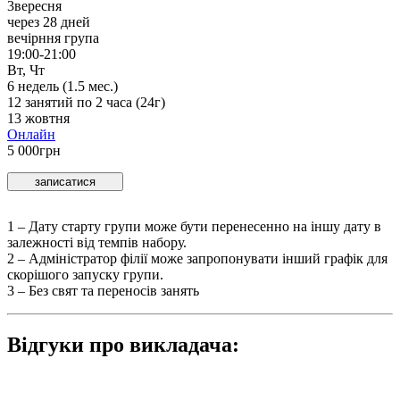
3
вересня
через 28 дней
вечірння група
19:00-21:00
Вт, Чт
6
недель (
1.5
мес.)
12
занятий по
2
часа (
24
г)
13 жовтня
Онлайн
5 000
грн
записатися
1 – Дату старту групи може бути перенесенно на іншу дату в
залежностi вiд темпiв набору.
2 – Адмiнiстратор фiлiї може запропонувати інший графік для
скорішого запуску групи.
3 – Без свят та переносів занять
Відгуки про викладача: