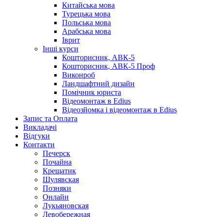
Китайська мова
Турецька мова
Польська мова
Арабська мова
Іврит
Інші курси
Кошторисник, АВК-5
Кошторисник, АВК-5 Проф
Виконроб
Ландшафтний дизайн
Помічник юриста
Відеомонтаж в Edius
Відеозйомка і відеомонтаж в Edius
Запис та Оплата
Викладачі
Відгуки
Контакти
Печерск
Почайна
Крещатик
Шулявская
Позняки
Онлайн
Лукьяновская
Левобережная