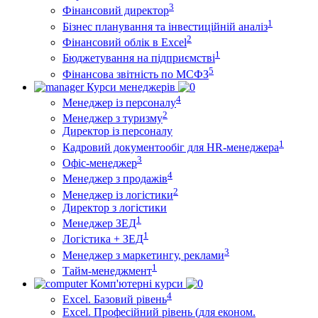
3
Фінансовий директор
1
Бізнес планування та інвестиційній аналіз
2
Фінансовий облiк в Excel
1
Бюджетування на підприємстві
5
Фінансова звітність по МСФЗ
Курси менеджерів
4
Менеджер із персоналу
2
Менеджер з туризму
Директор iз персоналу
1
Кадровий документообіг для HR-менеджера
3
Офіс-менеджер
4
Менеджер з продажів
2
Менеджер із логістики
Директор з логістики
1
Менеджер ЗEД
1
Логістика + ЗЕД
3
Менеджер з маркетингу, реклами
1
Тайм-менеджмент
Комп'ютерні курси
4
Excel. Базовий рівень
Excel. Професійний рівень (для економ.