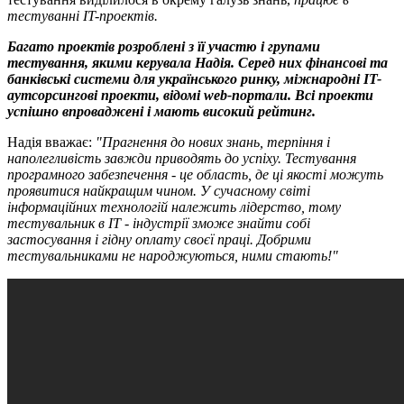
тестуванні IT-проектів.
Багато проектів розроблені з її участю і групами
тестування, якими керувала Надія. Серед них фінансові та
банківські системи для українського ринку, міжнародні IT-
аутсорсингові проекти, відомі web-портали. Всі проекти
успішно впроваджені і мають високий рейтинг.
Надія вважає:
"Прагнення до нових знань, терпіння і
наполегливість завжди приводять до успіху. Тестування
програмного забезпечення - це область, де ці якості можуть
проявитися найкращим чином. У сучасному світі
інформаційних технологій належить лідерство, тому
тестувальник в IT - індустрії зможе знайти собі
застосування і гідну оплату своєї праці. Добрими
тестувальниками не народжуються, ними стають!"