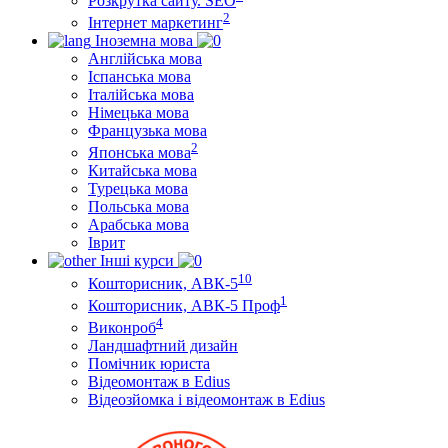
Розкрутка сайту. SEO
2
Інтернет маркетинг
Іноземна мова
Англійська мова
Іспанська мова
Італійська мова
Німецька мова
Французька мова
2
Японська мова
Китайська мова
Турецька мова
Польська мова
Арабська мова
Іврит
Інші курси
10
Кошторисник, АВК-5
1
Кошторисник, АВК-5 Проф
4
Виконроб
Ландшафтний дизайн
Помічник юриста
Відеомонтаж в Edius
Відеозйомка і відеомонтаж в Edius