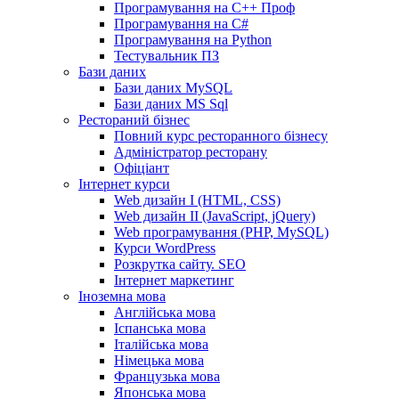
Програмування на С++ Проф
Програмування на C#
Програмування на Python
Тестувальник ПЗ
Бази даних
Бази даних MySQL
Бази даних MS Sql
Рестораний бізнес
Повний курс ресторанного бізнесу
Адміністратор ресторану
Офіціант
Інтернет курси
Web дизайн I (HTML, CSS)
Web дизайн II (JavaScript, jQuery)
Web програмування (PHP, MySQL)
Курси WordPress
Розкрутка сайту. SEO
Інтернет маркетинг
Іноземна мова
Англійська мова
Іспанська мова
Італійська мова
Німецька мова
Французька мова
Японська мова