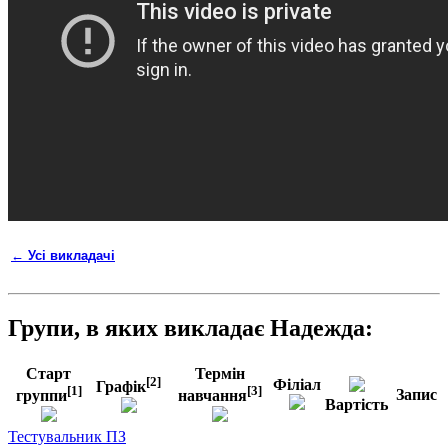
← Усі викладачі
Групи, в яких викладає Надежда:
Старт
Термін
[2]
Філіал
Графік
[1]
[3]
Запис
группи
навчання
Вартість
Тестувальник ПЗ