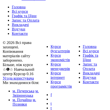
Головна
Всі курси
Графік та Ціни
Запис та Оплата
Викладачі
Відгуки
Контакти
© 2026 Всі права
Курси
Головна
захищені.
бухгалтерів
Всі курси
Копіювання
Курси
Графік та
матеріалів сайту
экономістів
Ціни
заборонено.
Курси
Запис та
Більше, ніж курси
менеджерів
Оплата
☆❶☆ Навчальний
Курси
Викладачі
центр Курсор 0.16
інтернет
Відгуки
Угода користувача
Курси
Контакти
Ми знаходимося біля:
програмістів
м. Печерська
м.
f
Звіринецька
м. Почайна
м.
t
Позняки
t