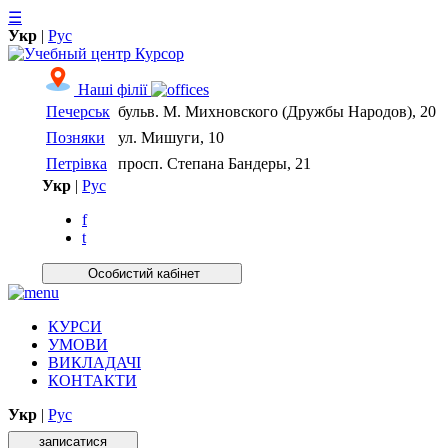
☰
Укр
|
Рус
Нашi фiлiї
Печерськ
бульв. М. Михновского (Дружбы Народов), 20
Позняки
ул. Мишуги, 10
Петрівка
просп. Степана Бандеры, 21
Укр
|
Рус
f
t
Особистий кабiнет
КУРСИ
УМОВИ
ВИКЛАДАЧІ
КОНТАКТИ
Укр
|
Рус
записатися