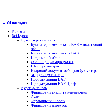
← Усі викладачі
Головна
Всі Курси
Бухгалтерский облік
Бухгалтер в комплексі з BAS + податковий
облік
Бухгалтер в комплексі з BAS
Податковий облік
Облік підприємців (ФОП)
BAS Бухгалтерія
Кадровий документообіг для бухгалтера
ЗЕД для бухгалтерів
Програмування BAF
Програмування BAF Проф
Курси фінансам
Фінансовий аналіз та менеджмент
Аудит
Управлінський облік
Фінансовий директор