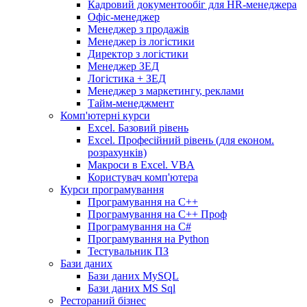
Кадровий документообіг для HR-менеджера
Офіс-менеджер
Менеджер з продажів
Менеджер із логістики
Директор з логістики
Менеджер ЗEД
Логістика + ЗЕД
Менеджер з маркетингу, реклами
Тайм-менеджмент
Комп'ютерні курси
Excel. Базовий рівень
Excel. Професійний рівень (для економ.
розрахунків)
Макроси в Excel. VBA
Користувач комп'ютера
Курси програмування
Програмування на С++
Програмування на С++ Проф
Програмування на C#
Програмування на Python
Тестувальник ПЗ
Бази даних
Бази даних MySQL
Бази даних MS Sql
Рестораний бізнес