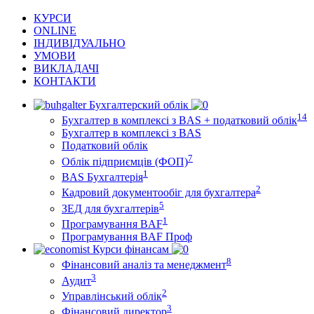
КУРСИ
ONLINE
ІНДИВІДУАЛЬНО
УМОВИ
ВИКЛАДАЧІ
КОНТАКТИ
Бухгалтерский облік
14
Бухгалтер в комплексі з BAS + податковий облік
Бухгалтер в комплексі з BAS
Податковий облік
7
Облік підприємців (ФОП)
1
BAS Бухгалтерія
2
Кадровий документообіг для бухгалтера
5
ЗЕД для бухгалтерів
1
Програмування BAF
Програмування BAF Проф
Курси фінансам
8
Фінансовий аналіз та менеджмент
3
Аудит
2
Управлінський облік
3
Фінансовий директор