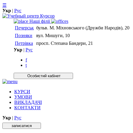
☰
Укр
|
Рус
Нашi фiлiї
Печерськ
бульв. М. Міхновського (Дружби Народів), 20
Позняки
вул. Мишуги, 10
Петрівка
просп. Степана Бандери, 21
Укр
|
Рус
f
t
Особистий кабiнет
КУРСИ
УМОВИ
ВИКЛАДАЧІ
КОНТАКТИ
Укр
|
Рус
записатися