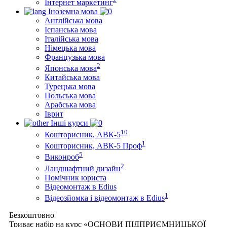
Інтернет маркетинг
Іноземна мова
Англійська мова
Іспанська мова
Італійська мова
Німецька мова
Французька мова
2
Японська мова
Китайська мова
Турецька мова
Польська мова
Арабська мова
Іврит
Інші курси
10
Кошторисник, АВК-5
1
Кошторисник, АВК-5 Проф
5
Виконроб
2
Ландшафтний дизайн
Помічник юриста
Відеомонтаж в Edius
1
Відеозйомка і відеомонтаж в Edius
Безкоштовно
Триває набір на курс «ОСНОВИ ПІДПРИЄМНИЦЬКОЇ