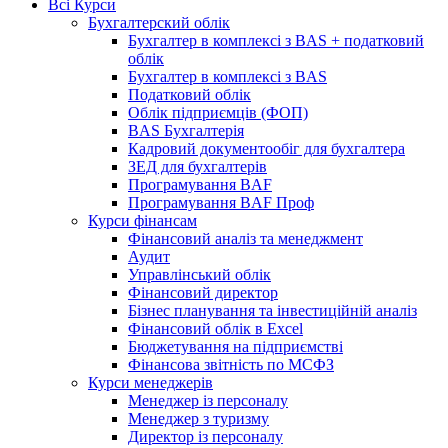
Всі Курси
Бухгалтерский облік
Бухгалтер в комплексі з BAS + податковий
облік
Бухгалтер в комплексі з BAS
Податковий облік
Облік підприємців (ФОП)
BAS Бухгалтерія
Кадровий документообіг для бухгалтера
ЗЕД для бухгалтерів
Програмування BAF
Програмування BAF Проф
Курси фінансам
Фінансовий аналіз та менеджмент
Аудит
Управлінський облік
Фінансовий директор
Бізнес планування та інвестиційній аналіз
Фінансовий облiк в Excel
Бюджетування на підприємстві
Фінансова звітність по МСФЗ
Курси менеджерів
Менеджер із персоналу
Менеджер з туризму
Директор iз персоналу