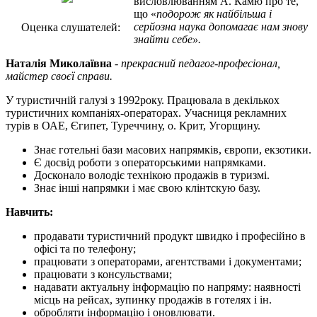
висловлюванням А. Камю про те,
що «
подорож як найбільша і
серйозна наука допомагає нам знову
Оценка слушателей:
знайти себе».
Наталія Миколаївна
-
прекрасний педагог-професіонал,
майстер своєї справи.
У туристичній галузі з 1992року. Працювала в декількох
туристичних компаніях-операторах. Учасниця рекламних
турів в ОАЕ, Єгипет, Туреччину, о. Крит, Угорщину.
Знає готельні бази масових напрямків, європи, екзотики.
Є досвід роботи з операторськими напрямками.
Досконало володіє технікою продажів в туризмі.
Знає інші напрямки і має свою клінтскую базу.
Навчить:
продавати туристичний продукт швидко і професійно в
офісі та по телефону;
працювати з операторами, агентствами і документами;
працювати з консульствами;
надавати актуальну інформацію по напряму: наявності
місць на рейсах, зупинку продажів в готелях і ін.
обробляти інформацію і оновлювати.