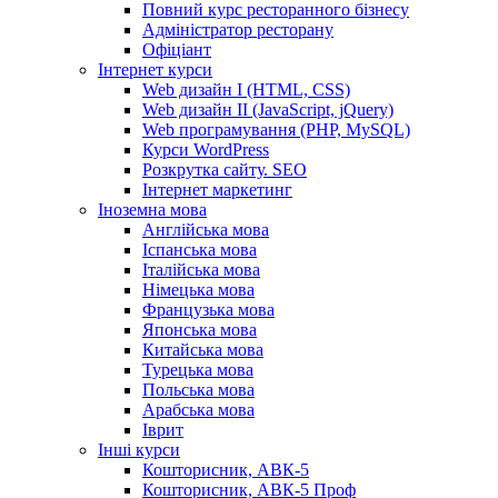
Повний курс ресторанного бізнесу
Адміністратор ресторану
Офіціант
Інтернет курси
Web дизайн I (HTML, CSS)
Web дизайн II (JavaScript, jQuery)
Web програмування (PHP, MySQL)
Курси WordPress
Розкрутка сайту. SEO
Інтернет маркетинг
Іноземна мова
Англійська мова
Іспанська мова
Італійська мова
Німецька мова
Французька мова
Японська мова
Китайська мова
Турецька мова
Польська мова
Арабська мова
Іврит
Інші курси
Кошторисник, АВК-5
Кошторисник, АВК-5 Проф