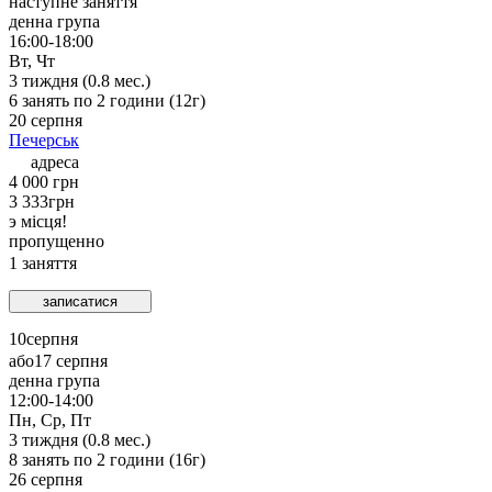
наступне заняття
денна група
16:00-18:00
Вт, Чт
3
тиждня (
0.8
мес.)
6
занять по
2
години (
12
г)
20 серпня
Печерськ
адреса
4 000 грн
3 333
грн
э місця!
пропущенно
1
заняття
записатися
10
серпня
або
17 серпня
денна група
12:00-14:00
Пн, Ср, Пт
3
тиждня (
0.8
мес.)
8
занять по
2
години (
16
г)
26 серпня