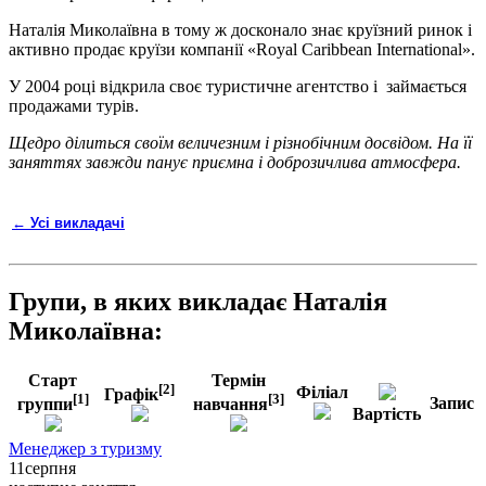
Наталія Миколаївна в тому ж досконало знає круїзний ринок і
активно продає круїзи компанії «Royal Caribbean Internationаl».
У 2004 році відкрила своє туристичне агентство і займається
продажами турів.
Щедро ділиться своїм величезним і різнобічним досвідом. На її
заняттях завжди панує приємна і доброзичлива атмосфера.
← Усі викладачі
Групи, в яких викладає Наталія
Миколаївна:
Старт
Термін
[2]
Філіал
Графік
[1]
[3]
Запис
группи
навчання
Вартість
Менеджер з туризму
11
серпня