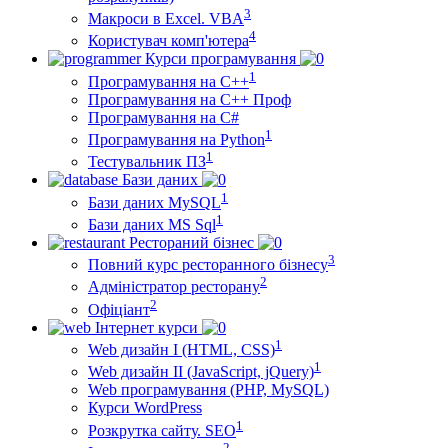
3
Макроси в Excel. VBA
4
Користувач комп'ютера
Курси програмування
1
Програмування на С++
Програмування на С++ Проф
Програмування на C#
1
Програмування на Python
1
Тестувальник ПЗ
Бази даних
1
Бази даних MySQL
1
Бази даних MS Sql
Рестораний бізнес
3
Повний курс ресторанного бізнесу
2
Адміністратор ресторану
2
Офіціант
Інтернет курси
1
Web дизайн I (HTML, CSS)
1
Web дизайн II (JavaScript, jQuery)
Web програмування (PHP, MySQL)
Курси WordPress
1
Розкрутка сайту. SEO
2