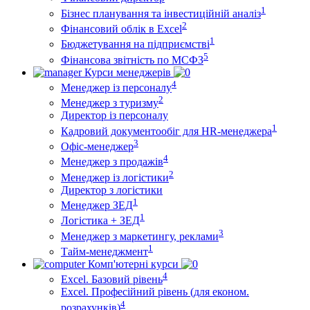
1
Бізнес планування та інвестиційній аналіз
2
Фінансовий облiк в Excel
1
Бюджетування на підприємстві
5
Фінансова звітність по МСФЗ
Курси менеджерів
4
Менеджер із персоналу
2
Менеджер з туризму
Директор iз персоналу
1
Кадровий документообіг для HR-менеджера
3
Офіс-менеджер
4
Менеджер з продажів
2
Менеджер із логістики
Директор з логістики
1
Менеджер ЗEД
1
Логістика + ЗЕД
3
Менеджер з маркетингу, реклами
1
Тайм-менеджмент
Комп'ютерні курси
4
Excel. Базовий рівень
Excel. Професійний рівень (для економ.
4
розрахунків)