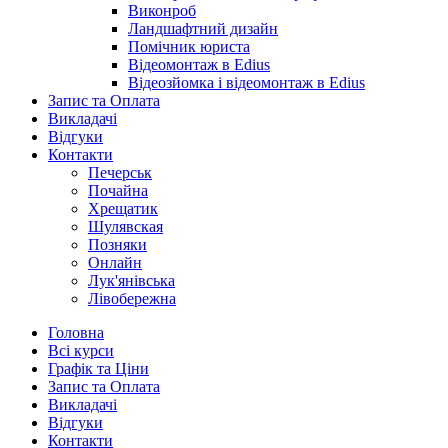
Виконроб
Ландшафтний дизайн
Помічник юриста
Відеомонтаж в Edius
Відеозйомка і відеомонтаж в Edius
Запис та Оплата
Викладачі
Відгуки
Контакти
Печерськ
Почайна
Хрещатик
Шулявская
Позняки
Онлайн
Лук'янівська
Лівобережна
Головна
Всі курси
Графік та Ціни
Запис та Оплата
Викладачі
Відгуки
Контакти