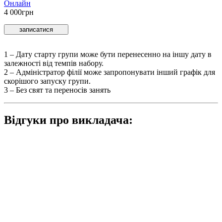
Онлайн
4 000
грн
записатися
1 – Дату старту групи може бути перенесенно на іншу дату в
залежностi вiд темпiв набору.
2 – Адмiнiстратор фiлiї може запропонувати інший графік для
скорішого запуску групи.
3 – Без свят та переносів занять
Відгуки про викладача: